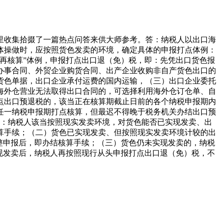
收集拾掇了一篇热点问答来供大师参考。答：纳税人以出口海
体操做时，应按照货色发卖的环境，确定具体的申报打点体例：
再核算”体例，申报打点出口退（免）税，即：先凭出口货色报
办事合同、外贸企业购货合同、出产企业收购非自产货色出口的
货色单据，出口企业承付运费的国内运输，（三）出口企业委托
海外仓营业无法取得出口合同的，可选择利用海外仓订仓单、自
点出口预退税的，该当正在核算期截止日前的各个纳税申报期内
的任一纳税申报期打点核算，但最迟不得晚于税务机关办结出口预
答：纳税人该当按照现实发卖环境，对货色能否已实现发卖、出
算手续；（二）货色已实现发卖、但按照现实发卖环境计较的出
整申报后，即办结核算手续；（三）货色仍未实现发卖的，纳税
现发卖后，纳税人再按照现行从头申报打点出口退（免）税，不