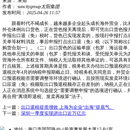
来源：
未知
作者：
suncitygroup太阳集团
发布时间：
2025-04-26 11:57
跟着时代不竭成长，越来越多企业起头成长海外营业，比来
外仓体例出口货色，正在货色报关离境后，即可凭出口货色报
申报出口退（免）税时，货色已实现发卖的，按现行申报打点
关单等材料消息，事后申报打点出口退（免）税（以下简称出
购货合划一）。（二）出口货色的运输单据（包罗：海运提单
其他单元报关的单据（包罗：委托报关和谈、受托报关单元为
营海外仓所有权文件、纳税人无法取得其他单证的，可器具有
打点核算。上述核算期具体是指，税务机关办结出口预退税的次
退税次年4月的纳税申报期截止日。经税务机关同意后，外贸
口预退税能否需要调整等环境进行确认，且按照现实发卖环境
口应退（免）税额取出口预退税额存正在差别的，纳税人正在
人正在消息系统中勾选提交“需要调整申报”的选项进行确认
再合用“离境即退税、发卖再核算”法子。
上一篇：
出口退税提质增效 上海为企业“出海”提底气、
下一篇：
深圳一季度实现进出口近万亿元
地址：海口市国贸路49-1号港澳发展大厦17-B1室