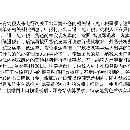
有纳税人来电征询关于出口海外仓的相关退（免）税事项，这里
关单等相关材料消息，申报打点出口退（免）税。纳税人正在具
出口退（免）税；货色尚未实现发卖的，按照“离境即退税、发卖
口预退税），后续再按照货色发卖环境进行税款核算。外贸分析
、航空运单、铁运单、货色承运单据、邮政收条等承运人出具的
其开具的代办署理报关办事费等）。该当留意的是：纳税人出口
类似内容或感化的其他材料进行单证存案。答：纳税人已申报打
月1日至次年4月30日。现实操做时，纳税人可正在核算期内
企业可正在核算期内的肆意时间打点核算，不受纳税申报期的。
计较的出口应退（免）税额取出口预退税额无差别的，即办结核
消息系统中勾选提交“需要调整申报”的选项进行确认，并进行调
，并全额缴回出口预退税后，即办结核算手续。待该笔货色后续实