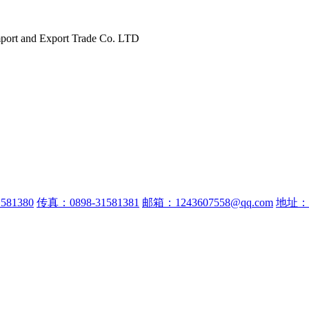
port and Export Trade Co. LTD
581380
传真：0898-31581381
邮箱：1243607558@qq.com
地址：