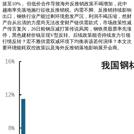
拔至10% 。但低价合作导致海外反推销政策不竭增加，此中
越南率先落地施行征收反推销税。内需不脚、反推销持续影响
出口，钢铁行业产能过剩环境愈发严沉，利润不竭压缩，然财
产自从出清的力度尚无法改变财产链供需款式，市场政策性减
产传言复兴，26日粗钢压减打算传说风闻，钢铁类股票率先涨
停，黑色建材价钱呈现V型反转。后续政策能否持续发力引领
行情反转？宏不雅供需双减环境下均衡表该若何演绎？本文次
要环绕能耗双控政策以及海外反推销落地影响展开会商。