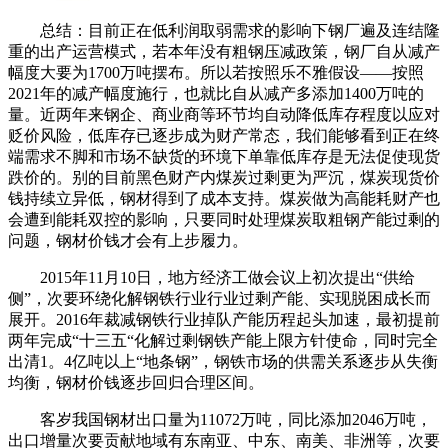
总结：目前正在低利润取弱需求的影响下钢厂遍及连结隆
重的出产运营模式，若本年没有粗钢压减政策，钢厂自从减产
幅度大要为1700万吨摆布。所以若按照乐不雅假设——按照
2021年的减产幅度施行，也就比自从减产多添加1400万吨的
量。近两年来钢企、商业商等环节均自动降低库存程度以应对
贬价风险，低库存已逐步成为财产常态，我们能够看到正在终
端需求不脚和市场不缺货的环境下单靠低库存是无法促使现货
跌价的。别的目前黑色财产内煤炭过剩更为严沉，煤炭现货价
钱持续立异低，钢材得到了成本支持。煤炭做为高能耗财产也
会遭到能耗双控的影响，只要同时处理煤炭取粗钢产能过剩的
问题，钢材价钱才会有上步履力。
2015年11月10日，地方经济工做会议上初次提出“供给
侧”，次要环绕化解钢铁行业行业过剩产能、实现脱困成长而
展开。2016年裁减钢铁行业掉队产能历程起头加速，最初提前
两年完成“十三五“化解过剩钢铁产能上限方针使命，同时完全
出清1。4亿吨以上“地条钢”，钢铁市场的供需关系逐步从失衡
均衡，钢材价钱逐步回归合理区间。
客岁我国钢材出口量为11072万吨，同比添加2046万吨，
出口增量次要贡献地域有东南亚、中东、南美、非洲等，次要