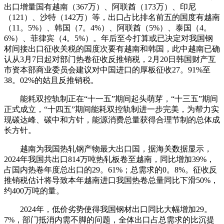
出口增量国有越南（367万）、阿联酋（173万）、印尼
（121）、沙特（142万）等，出口占比排名前五的国度有越南
（11。5%）、韩国（7。4%）、阿联酋（5%）、泰国（4。
6%）、菲律宾（4。5%）。年后至今打算或已决定对我国钢
材间接出口征收关税的国度次要有越南和韩国，此中越南已确
认从3月7日起对部门热卷征收反推销税，2月20日韩国财产互
市资本部商业委员会建议对中国进口的厚板征收27。91%至
38。02%的姑且反推销税。
能耗双控轨制正在“十一五”期间起头萌芽，“十三五”期间
正式成立，“十四五”期间能耗双控轨制进一步完美，为帮力实
现碳达峰、碳中和方针，能源消费总量获得合理节制的总体成
长方针。
越南为我国热轧钢产物最大出口国，据海关数据显示，
2024年我国共出口814万吨热轧板卷至越南，同比增加39%，
占国内热卷年度总出口的29。61%；总需求的0。8%。征收反
推销税估计将导致本年越南进口我国热卷总量同比下滑50%，
约400万吨的量。
2024年，低价劣势使得我国钢材出口同比大幅增加29。
7%，部门抵消内需不脚的问题，全体出口占总需求的比沉提