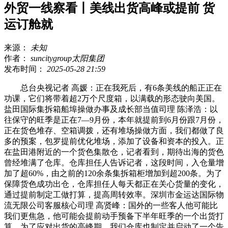
外贸一线察看丨美线出货高峰或提前 货
运订舱就
来源：
未知
作者：
suncitygroup太阳集团
发布时间：
2025-05-28 21:59
总台央视记者 高媛：正在我死后，有6条美线的船正正在
功课，它们将带着超2万个尺度箱，以满载的形态驶向美国。
盐田国际集拆箱船埠操做办事及成长部当值司理 陈泽浩：以
往保守的旺季是正在7—9月份，本年就提前到6月份跟7月份，
正在货色堆存、空箱调拨，还有堆场操做方面，我们都做了良
多的预案，包罗提前优化堆场，添加了设备和资本的投入。正
在盐田港附近的一个货色集散仓，记者看到，期待出海的货色
曾经堆满了仓库。仓库担任人告诉记者，这段时间，入仓量增
加了超60%，由之前的120余条集拆箱柜增加到超200条。为了
保障货色成功出仓，仓库担任人每天都正在关心货量的变化，
通过提前制定工做打算，提高周转效率。深圳市金运达国际物
流无限公司客服核心司理 高贤峰：国外的一些客人他可能比
我们更焦急，他可能会提前动手预备下半年旺季的一个出货打
算。为了应对出货的高峰期，我们仓库也制定并启动了一个告