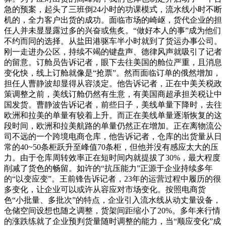
急的预案，起头了三班倒24小时的功课模式，流水线小时不断
机的，全力客户出货的成功。面临市场的崎岖，货代企业的担
任人并未显显露过多的兴奋或焦炙。“做好本人的事”成为他们
不约而同的选择。从盐田港驱车半小时就到了货运办事公司。
刚一走进办公区，持续不竭的键盘声、德律风声就吸引了记者
的留意。订舱员告诉记者，眼下去往美国的舱位严重，且消息
变化快，线上订舱就像是“抢票”。然而面临订单的俄然增加，
担任人曹静波却显得从容淡定。他告诉记者，正在中美关税政
策调整之前，美线订舱仍然有生意，有美国商超承担关税让中
国发货。曹静波告诉记者，前些日子，美线单量下降时，去往
欧洲和拉美的单量有较着上升。而正在美线单量逐渐恢复的这
段时间，欧洲和拉美航路的单量仍然正在增加。正在离物流公
司不远的一个跨境电商仓库，他告诉记者，仓库的出货量从日
常的40~50条柜跃升至峰值70条柜，但他并没有感应太大的压
力。由于仓库周转效率正在短时间内就提拔了30%，最大程度
削减了货色的畅留。如许的“抗压能力”正源于企业持续多年
的“以变应变”。王前锋告诉记者，23年的运营过程中履历的很
多变化，让企业可以或许从容应对市场变化。按照电商货
色“小批量、多批次”的特点，企业引入流水线从动丈量设备，
仓储空间设想也随之调整，货架间距缩小了20%。多年来行情
的涨跌练就了企业预判货量随时调整的能力，当“顺应变化”成