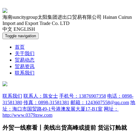
海南suncitygroup太阳集团进出口贸易有限公司
Hainan Cuirun
Import and Export Trade Co. LTD
中文
ENGLISH
Toggle navigation
首页
关于我们
贸易动态
贸易资讯
联系我们
联系我们
联系人：陈女士
手机号：13876907358
电话：0898-
31581380
传真：0898-31581381
邮箱：1243607558@qq.com
地
址：海口市国贸路49-1号港澳发展大厦17-B1室
网址：
http://www.0379zsw.com
外贸一线察看丨美线出货高峰或提前 货运订舱就