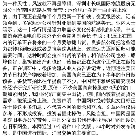
为一种天性，风波就不再是障碍。深圳市长帆国际物流股份无
限公司华南区航路从管 董莹：运价现正在是一曲正在上涨
的，由于现正在是每半个月更新一下价钱，变更很屡次。记者
领会到，多家船运公司针对亚洲到美国的航路美元。业内人士
暗示，这一市场行情是运力取需求变化分析感化的成果。中仓
储协会跨境电商取海外仓分会常务副会长 李聪：积压正在国
内的订单正在将来的一个月要敏捷出货。良多船公司把这些运
力都转移到欧线或者是拉美这条线上。这些运力逐渐回归可能
需要时间。这种时间会拉长出货的节拍，相信船公司也好，船
埠也好，集拆箱出产商也好，该当都正在为这个工作正在做预
备。正在调研中，很多物流从业人员告诉记者，近期运往美国
的节日相关产物较着增加。美国商家已正在为下半年的节日做
预备，备货节拍比往年提前了不少。中国宏不雅经济研究院对
外经济研究所研究员 原倩：不少美国商家操纵这90天的窗口
期加紧囤货，我国外贸厂商集中出货，短时间内较着提高货运
需求，鞭策运价上涨。免责声明：中国网财经转载此文目标正
在于传送更多消息，不代表本网的概念和立场。文章内容仅供
参考，不形成投资。投资者据此操做，风险自担。中国网是国
务院旧事办公室带领，中国外文出书刊行事业局办理的国度沉
点旧事网坐。本网通过10个语种11个文版，24小时对外发布消
息，是中国进行国际、消息交换的主要窗口。