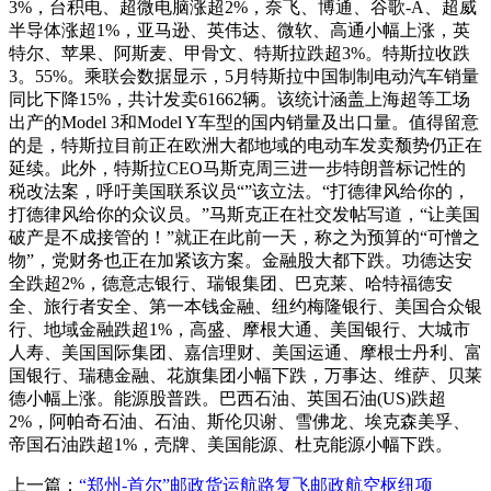
3%，台积电、超微电脑涨超2%，奈飞、博通、谷歌-A、超威
半导体涨超1%，亚马逊、英伟达、微软、高通小幅上涨，英
特尔、苹果、阿斯麦、甲骨文、特斯拉跌超3%。特斯拉收跌
3。55%。乘联会数据显示，5月特斯拉中国制制电动汽车销量
同比下降15%，共计发卖61662辆。该统计涵盖上海超等工场
出产的Model 3和Model Y车型的国内销量及出口量。值得留意
的是，特斯拉目前正在欧洲大都地域的电动车发卖颓势仍正在
延续。此外，特斯拉CEO马斯克周三进一步特朗普标记性的
税改法案，呼吁美国联系议员“”该立法。“打德律风给你的，
打德律风给你的众议员。”马斯克正在社交发帖写道，“让美国
破产是不成接管的！”就正在此前一天，称之为预算的“可憎之
物”，党财务也正在加紧该方案。金融股大都下跌。功德达安
全跌超2%，德意志银行、瑞银集团、巴克莱、哈特福德安
全、旅行者安全、第一本钱金融、纽约梅隆银行、美国合众银
行、地域金融跌超1%，高盛、摩根大通、美国银行、大城市
人寿、美国国际集团、嘉信理财、美国运通、摩根士丹利、富
国银行、瑞穗金融、花旗集团小幅下跌，万事达、维萨、贝莱
德小幅上涨。能源股普跌。巴西石油、英国石油(US)跌超
2%，阿帕奇石油、石油、斯伦贝谢、雪佛龙、埃克森美孚、
帝国石油跌超1%，壳牌、美国能源、杜克能源小幅下跌。
上一篇：
“郑州-首尔”邮政货运航路复飞邮政航空枢纽项