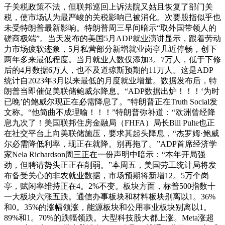
子关税政策不法，但联邦巡回上诉法院又姑且恢复了部门关
税，使市场认为最严峻的关税影响已被消化。次要股指似乎也
未受特朗普最新影响。特朗普周三早间暗示“取外国带领人的
磋商极端”。当天发布的美国5月ADP就业演讲显示，跟着劳动
力市场疲软迹象，5月私营部分新增就业岗亭几近停畅，创下
两年多来最低程度。当月就业人数仅添加3。7万人，低于下修
后的4月数据6万人，也不及道琼斯预期的11万人。这是ADP
统计自2023年3月以来最低的月度就业增量。数据发布后，特
朗普当即催促美联储鲍威尔降息。“ADP数据出炉！！！‘为时
已晚’的鲍威尔现正在必需降息了。”特朗普正在Truth Social发
文称。“他简曲不成理喻！！！”特朗普弥补道：“欧洲曾经降
息九次了！美国联邦住房金融局（FHFA）局长Bill Pulte也正
在社交平台上向美联储施压，要求其起头降息，“杰罗姆·鲍威
尔必需降低利率，现正在就降。别再拖了。”ADP首席经济学
家Nela Richardson周三正在一份声明中暗示：“本年开局强
劲，但聘请势头正正在削弱。”本周五，美国劳工统计局将发
布备受关心的非农就业数据，市场预期将新增12。5万个岗
亭，赋闲率维持正在4。2%不变。板块方面，标普500指数十
一大板块六涨五跌。通信办事板块和材料板块别离以1。36%
和0。35%的涨幅领涨，能源板块和公用事业板块别离以1。
89%和1。70%的跌幅领跌。大型科技股大都上涨。Meta涨超