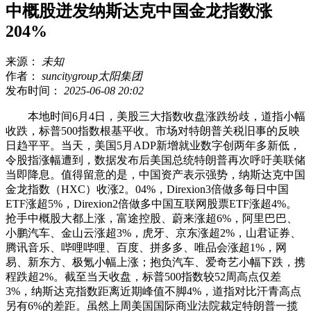
中概股迸发纳斯达克中国金龙指数涨
204%
来源：
未知
作者：
suncitygroup太阳集团
发布时间：
2025-06-08 20:02
本地时间6月4日，美股三大指数收盘涨跌纷歧，道指小幅
收跌，标普500指数根基平收。市场对特朗普关税旧事的反映
日趋平平。当天，美国5月ADP新增就业数字创两年多新低，
令股指涨幅遭到，数据发布后美国总统特朗普再次呼吁美联储
当即降息。值得留意的是，中国资产表示强势，纳斯达克中国
金龙指数（HXC）收涨2。04%，Direxion3倍做多每日中国
ETF涨超5%，Direxion2倍做多中国互联网股票ETF涨超4%。
抢手中概股大都上涨，富途控股、蔚来涨超6%，阿里巴巴、
小鹏汽车、金山云涨超3%，虎牙、京东涨超2%，山君证券、
腾讯音乐、哔哩哔哩、百度、拼多多、唯品会涨超1%，网
易、新东方、极氪小幅上涨；抱负汽车、爱奇艺小幅下跌，携
程跌超2%。截至当天收盘，标普500指数较52周高点仅差
3%，纳斯达克指数距离近期峰值不脚4%，道指对比汗青高点
另有6%的差距。虽然上周美国国际商业法院裁定特朗普一揽