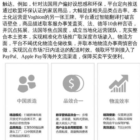
触达。例如，针对法国用户偏好设想感和环保，平台定向推送
通过欧盟环保认证的家居用品，大幅提拔相关品类点击率。本
土化运营是Voghion的另一张王牌。平台通过智能翻译打破言
语壁垒，商品描述取客服办事笼盖英、法、德等10余种言语，
并沉点拓展、法国等焦点国度，成立当地化运营团队，充实整
合本土资本，实现精准化市场推广取深度市场渗入。物流方
面，平台不竭优化物流仓储收集，并取本地物流办事商慎密合
做，实现沉点市场7日内送达的配送时效。领取环节则接入了
PayPal、Apple Pay等海外支流渠道，保障买卖平安便利。