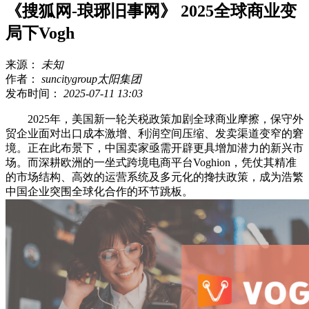
《搜狐网-琅琊旧事网》 2025全球商业变
局下Vogh
来源：
未知
作者：
suncitygroup太阳集团
发布时间：
2025-07-11 13:03
2025年，美国新一轮关税政策加剧全球商业摩擦，保守外
贸企业面对出口成本激增、利润空间压缩、发卖渠道变窄的窘
境。正在此布景下，中国卖家亟需开辟更具增加潜力的新兴市
场。而深耕欧洲的一坐式跨境电商平台Voghion，凭仗其精准
的市场结构、高效的运营系统及多元化的搀扶政策，成为浩繁
中国企业突围全球化合作的环节跳板。