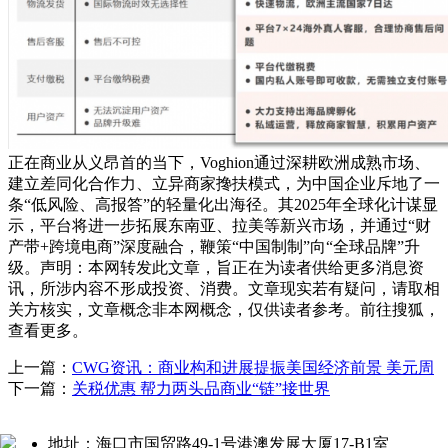
正在商业从义昂首的当下，Voghion通过深耕欧洲成熟市场、
建立差同化合作力、立异商家搀扶模式，为中国企业斥地了一
条“低风险、高报答”的轻量化出海径。其2025年全球化计谋显
示，平台将进一步拓展东南亚、拉美等新兴市场，并通过“财
产带+跨境电商”深度融合，鞭策“中国制制”向“全球品牌”升
级。声明：本网转发此文章，旨正在为读者供给更多消息资
讯，所涉内容不形成投资、消费。文章现实若有疑问，请取相
关方核实，文章概念非本网概念，仅供读者参考。前往搜狐，
查看更多。
上一篇：
CWG资讯：商业构和进展提振美国经济前景 美元周
下一篇：
关税优惠 帮力两头品商业“链”接世界
地址：海口市国贸路49-1号港澳发展大厦17-B1室