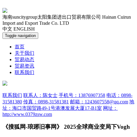
海南suncitygroup太阳集团进出口贸易有限公司
Hainan Cuirun
Import and Export Trade Co. LTD
中文
ENGLISH
Toggle navigation
首页
关于我们
贸易动态
贸易资讯
联系我们
联系我们
联系人：陈女士
手机号：13876907358
电话：0898-
31581380
传真：0898-31581381
邮箱：1243607558@qq.com
地
址：海口市国贸路49-1号港澳发展大厦17-B1室
网址：
http://www.0379zsw.com
《搜狐网-琅琊旧事网》 2025全球商业变局下Vogh