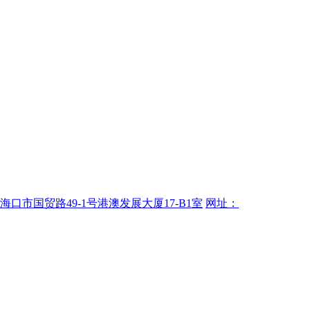
海口市国贸路49-1号港澳发展大厦17-B1室
网址：