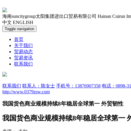
海南suncitygroup太阳集团进出口贸易有限公司
Hainan Cuirun Im
中文
ENGLISH
Toggle navigation
首页
关于我们
贸易动态
贸易资讯
联系我们
联系我们
联系人：陈女士
手机号：13876907358
电话：0898-31
http://www.0379zsw.com
我国货色商业规模持续8年稳居全球第一 外贸韧性
我国货色商业规模持续8年稳居全球第一 