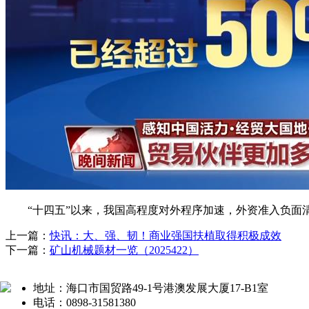
“十四五”以来，我国高程度对外程序加速，外资准入负面清
上一篇：
快讯：大、强、韧！商业强国扶植取得积极成效
下一篇：
矿山机械题材一览（2025422）
地址：海口市国贸路49-1号港澳发展大厦17-B1室
电话：0898-31581380