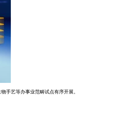
生物手艺等办事业范畴试点有序开展。