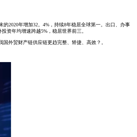
的2020年增加32。4%，持续8年稳居全球第一。出口、办事
外投资年均增速跨越5%，稳居世界前三。
。我国外贸财产链供应链更趋完整、矫捷、高效？。