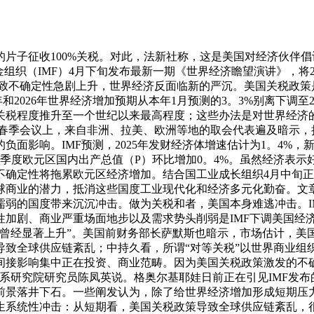
片子征收100%关税。对此，法新社称，这是美国对经济伙伴倡
组织（IMF）4月下旬发布最新一期《世界经济瞻望演讲》，将20
导致不确定性急剧上升，世界经济反面临新的严沉。美国关税政策
年和2026年世界经济增加预期从本年1月预测的3。3%别离下调
关税程度推升至一个世纪以来最高程度；这些办法是对世界经济
行春季会议上，来自非洲、拉美、欧洲等地的取会代表遍及暗示
面影响。IMF预测，2025年发财经济体增速估计为1。4%，新
一季度欧元区国内出产总值（P）环比增加0。4%。虽然经济表
不确定性将拖累欧元区经济增加。结合国工业成长组织4月中旬
球商业的潜力，抵消这些国度工业现代化和经济多元化勤奋。文
弱的国度带来沉沉冲击。做为关税和者，美国本身难逃冲击。IM
性加剧、商业严重场面地步以及需求势头削弱是IMF下调美国经
曾经显著上升”。美国前财务部长萨默斯也暗示，市场估计，美国
致全球供应链紊乱；中持久看，所谓“对等关税”以世界商业组
间接影响集中正在投资、商业范畴。因为美国关税政策激发的不
系研究院研究员陈凤英说。格奥尔基耶娃日前正在引见IMF发
前景落井下石。一些阐发认为，除了给世界经济增加形成短期压
生系统性冲击：从短期看，美国关税政策导致全球供应链紊乱，