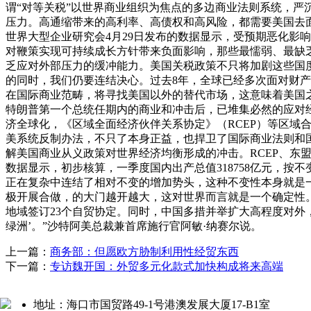
谓“对等关税”以世界商业组织为焦点的多边商业法则系统，严
压力。高通缩带来的高利率、高债权和高风险，都需要美国去面
世界大型企业研究会4月29日发布的数据显示，受预期恶化影
对鞭策实现可持续成长方针带来负面影响，那些最懦弱、最缺
乏应对外部压力的缓冲能力。美国关税政策不只将加剧这些国
的同时，我们仍要连结决心。过去8年，全球已经多次面对财
在国际商业范畴，将寻找美国以外的替代市场，这意味着美国
特朗普第一个总统任期内的商业和冲击后，已堆集必然的应对
济全球化，《区域全面经济伙伴关系协定》（RCEP）等区
美系统反制办法，不只了本身正益，也捍卫了国际商业法则和
解美国商业从义政策对世界经济均衡形成的冲击。RCEP、东
数据显示，初步核算，一季度国内出产总值318758亿元，按
正在复杂中连结了相对不变的增加势头，这种不变性本身就是
极开展合做，的大门越开越大，这对世界而言就是一个确定性。
地域签订23个自贸协定。同时，中国多措并举扩大高程度对外
绿洲’。”沙特阿美总裁兼首席施行官阿敏·纳赛尔说。
上一篇：
商务部：但愿欧方胁制利用性经贸东西
下一篇：
专访魏开国：外贸多元化款式加快构成将来高端
地址：海口市国贸路49-1号港澳发展大厦17-B1室