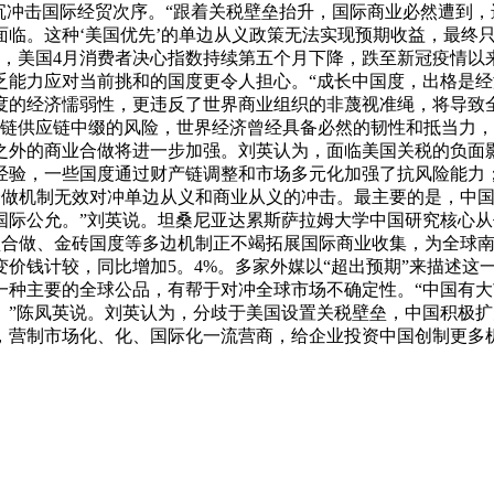
沉冲击国际经贸次序。“跟着关税壁垒抬升，国际商业必然遭到
临。这种‘美国优先’的单边从义政策无法实现预期收益，最终
响，美国4月消费者决心指数持续第五个月下降，跌至新冠疫情
乏能力应对当前挑和的国度更令人担心。“成长中国度，出格是
度的经济懦弱性，更违反了世界商业组织的非蔑视准绳，将导致全
产链供应链中缀的风险，世界经济曾经具备必然的韧性和抵当力，
之外的商业合做将进一步加强。刘英认为，面临美国关税的负面
经验，一些国度通过财产链调整和市场多元化加强了抗风险能力
域合做机制无效对冲单边从义和商业从义的冲击。最主要的是，中
国际公允。”刘英说。坦桑尼亚达累斯萨拉姆大学中国研究核心从
盟合做、金砖国度等多边机制正不竭拓展国际商业收集，为全球
不变价钱计较，同比增加5。4%。多家外媒以“超出预期”来描述
一种主要的全球公品，有帮于对冲全球市场不确定性。“中国有
”陈凤英说。刘英认为，分歧于美国设置关税壁垒，中国积极扩
，营制市场化、化、国际化一流营商，给企业投资中国创制更多机