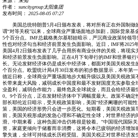
来源：
未知
作者：
suncitygroup太阳集团
发布时间：
2025-08-05 07:27
美国总统特朗普5月4日颁布发表，将对所有正在外国制做的
谓“对等关税”以来，全球商业严重场面地步加剧，国际货泉基金
5个百分点。IMF总裁格奥尔基耶娃暗示，严沉商业政策转领
性也对经济勾当和经济前景发生负面影响。近日，IMF将2025
美国4月2日颁布发表了几乎合用所有商业伙伴的关税，将现实
和经济前景发生负面影响。正在4月下旬举行的IMF和世界银
长。无论发财经济体仍是成长中经济体，都面对美国关税发生的负
个百分点。欧盟统计局4月30日发布的初步数据显示，本年第
德近日称，全球商业严重场面地步大幅升级以及美国关税政策
长带来庞大风险，减弱成长中国度和最不发财国度充实参取全
业盈利，减弱合作能力，最终危及全球就业，而且会给经济最懦
0。9个百分点，正在发财经济体中下调幅度最大。政策不确定
部长耶伦近日暗示，受关税政策影响，美国“经济阑珊的可能性
策，美国的经济形势只会进一步恶化。短期看，美国关税政策导
前，美国关税形成的发急心理和不确定性全球，对世界经济的
滑。中期来看，这种负面冲击仍将很是较着。”中国现代国际关
资，家庭更倾向于储蓄而非消费，这将令本已疲弱的经济增加
擎失速，全球可持续成长历程受阻。美国关税正对世界经济发