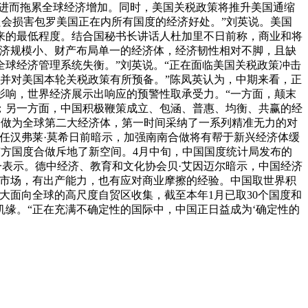
，进而拖累全球经济增加。同时，美国关税政策将推升美国通缩
只会损害包罗美国正在内所有国度的经济好处。”刘英说。美国
以来的最低程度。结合国秘书长讲话人杜加里不日前称，商业和将
经济规模小、财产布局单一的经济体，经济韧性相对不脚，且缺
球经济管理系统失衡。”刘英说。“正在面临美国关税政策冲击
并对美国本轮关税政策有所预备。”陈凤英认为，中期来看，正
影响，世界经济展示出响应的预警性取承受力。“一方面，颠末
；另一方面，中国积极鞭策成立、包涵、普惠、均衡、共赢的经
国做为全球第二大经济体，第一时间采纳了一系列精准无力的对
任汉弗莱·莫希日前暗示，加强南南合做将有帮于新兴经济体缓
南方国度合做斥地了新空间。4月中旬，中国国度统计局发布的
这一表示。德中经济、教育和文化协会贝·艾因迈尔暗示，中国经济
大市场，有出产能力，也有应对商业摩擦的经验。中国取世界积
大面向全球的高尺度自贸区收集，截至本年1月已取30个国度和
缘。“正在充满不确定性的国际中，中国正日益成为‘确定性的