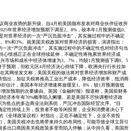
议商业攻势的新升级。自4月初美国颁布发表对商业伙伴征收所
25年世界经济增加预期下调至2。8%，较本年1月预测值低0。
是对世界经济的一次“严沉负面冲击”，其实施过程中的不确定
至2。8%和3%。就美国关税政策对世界经济的损害，演讲指出：
的一次“严沉负面冲击”，其实施过程中的不确定性也对经济勾当
，担心情感正正在全球持续延伸，不确定性将拖累世界经济成
兴市场和成长中经济体增速为3。7%，均较1月预测值下调0。5
示好于预期，但欧元区4月经济决心持续下降，欧洲央行行长拉加
正在其网坐发文称，美国关税的做法将对世界经济增加和财产成
章指出，加征关税将推高工业出产成本，降低经济效率，抵消商
F估计，美国本年经济增速将放缓至1。8%，较1月预测值低
济增加预期的次要缘由。英国《金融时报》报道称，美国前财务
经济本年有70%概率陷入阑珊。若是美国不尽快调整经济政
织为焦点的多边商业法则系统，严沉冲击国际经贸次序。“目
确定性持续上升，投资者不敢等闲投资，企业和消费者决心下
布的《全球政策议程》时指出，正在不确定性下，企业不肯投
力，美国关税冲击也将带来持久的布局性，可能导致全球立异引
很多出口商因美关税政策多变而陷入停畅；从中持久看，美国所