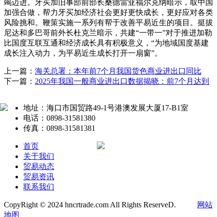
竭迈进。牙买加旧事部前部长桑德雷亚福尔克纳暗示，取中国
加强合做，帮力牙买加经济社会更好更快成长，更好应对各类
风险挑和。鞭策实施一系列有帮于改善平易近生的项目。挺拔
尼达和多巴哥前外长杜克兰暗示，共建“一带一”对于推进加勒
比国度互联互通和经济成长具有积极意义，“为地域国度基建
成长注入动力，为平易近生成长打开一扇窗”。
上一篇：
海关总署：本年前7个月我国货色商业进出口同比
下一篇：
2025年我国一般商业进出口数据揭晓：前7个月达到
地址：海口市国贸路49-1号港澳发展大厦17-B1室
电话：0898-31581380
传真：0898-31581381
首页
关于我们
贸易动态
贸易资讯
联系我们
CopyRight © 2024 hncrtrade.com All Rights ReserveD.
网站
地图