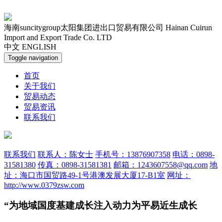
海南suncitygroup太阳集团进出口贸易有限公司
Hainan Cuirun
Import and Export Trade Co. LTD
中文
ENGLISH
Toggle navigation
首页
关于我们
贸易动态
贸易资讯
联系我们
联系我们
联系人：陈女士
手机号：13876907358
电话：0898-
31581380
传真：0898-31581381
邮箱：1243607558@qq.com
地
址：海口市国贸路49-1号港澳发展大厦17-B1室
网址：
http://www.0379zsw.com
“为地域国度基建成长注入动力为平易近生成长