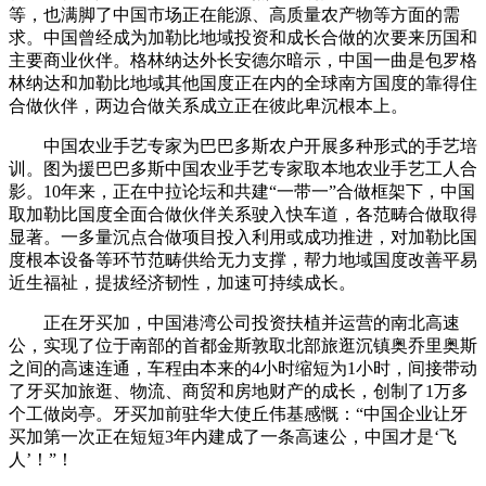
等，也满脚了中国市场正在能源、高质量农产物等方面的需
求。中国曾经成为加勒比地域投资和成长合做的次要来历国和
主要商业伙伴。格林纳达外长安德尔暗示，中国一曲是包罗格
林纳达和加勒比地域其他国度正在内的全球南方国度的靠得住
合做伙伴，两边合做关系成立正在彼此卑沉根本上。
中国农业手艺专家为巴巴多斯农户开展多种形式的手艺培
训。图为援巴巴多斯中国农业手艺专家取本地农业手艺工人合
影。10年来，正在中拉论坛和共建“一带一”合做框架下，中国
取加勒比国度全面合做伙伴关系驶入快车道，各范畴合做取得
显著。一多量沉点合做项目投入利用或成功推进，对加勒比国
度根本设备等环节范畴供给无力支撑，帮力地域国度改善平易
近生福祉，提拔经济韧性，加速可持续成长。
正在牙买加，中国港湾公司投资扶植并运营的南北高速
公，实现了位于南部的首都金斯敦取北部旅逛沉镇奥乔里奥斯
之间的高速连通，车程由本来的4小时缩短为1小时，间接带动
了牙买加旅逛、物流、商贸和房地财产的成长，创制了1万多
个工做岗亭。牙买加前驻华大使丘伟基感慨：“中国企业让牙
买加第一次正在短短3年内建成了一条高速公，中国才是‘飞
人’！”！