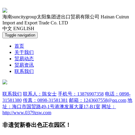
海南suncitygroup太阳集团进出口贸易有限公司
Hainan Cuirun
Import and Export Trade Co. LTD
中文
ENGLISH
Toggle navigation
首页
关于我们
贸易动态
贸易资讯
联系我们
联系我们
联系人：陈女士
手机号：13876907358
电话：0898-
31581380
传真：0898-31581381
邮箱：1243607558@qq.com
地
址：海口市国贸路49-1号港澳发展大厦17-B1室
网址：
http://www.0379zsw.com
非遗贺新春出色正在园区！