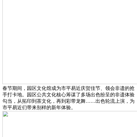
春节期间，园区文化馆成为市平易近庆贺佳节、领会非遗的抢
手打卡地。园区公共文化核心筹谋了多场出色纷呈的非遗体验
勾当，从拓印到茶文化，再到彩带龙舞……出色轮流上演，为
市平易近们带来别样的新年体验。