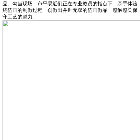
品。勾当现场，市平易近们正在专业教员的指点下，亲手体验
烧箔画的制做过程，创做出并世无双的箔画做品，感触感染保
守工艺的魅力。