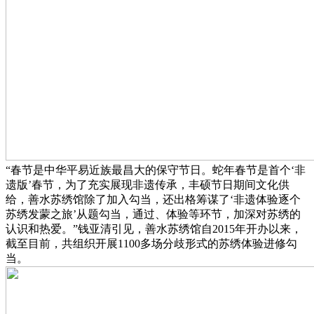
“春节是中华平易近族最昌大的保守节日。蛇年春节是首个‘非
遗版’春节，为了充实展现非遗传承，丰硕节日期间文化供
给，善水苏绣馆除了加入勾当，还出格筹谋了‘非遗体验逐个
苏绣发蒙之旅’从题勾当，通过、体验等环节，加深对苏绣的
认识和热爱。”钱亚清引见，善水苏绣馆自2015年开办以来，
截至目前，共组织开展1100多场分歧形式的苏绣体验进修勾
当。