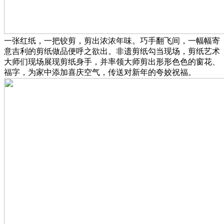
一张红纸，一把铰剪，剪出浓浓年味。巧手翻飞间，一幅幅寄
意吉利的剪纸做品便呼之欲出。非遗剪纸勾当现场，剪纸艺术
大师们现场展现剪纸身手，并率领大师剪出形形色色的窗花、
福字，为家中添加喜庆空气，传送对新年的夸姣祝福。