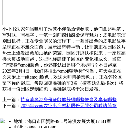
小小书法家勾当吸引了浩繁小伴侣热情参取，他们拿起毛笔，
写对联、写福字，一笔一划间感触感染保守魅力；皮电影表演
别出机杼，正在专业演员的演绎下，一幕幕出色的皮电影故事
呈现正在不雅众面前，展示出奇特神韵，让非遗正在园区这片
热土上焕发出愈加灿艳的荣耀。园区开辟扶植以来，一座座高
楼大厦拔地而起，这些地标建建了园区的变化和成长。当它
们“变身”emoji脸色，你还能认出是哪个地标吗？本日起至
2025年2月4日，我们将推出“emoji猜地标”勾当，每天会正在
文末附上一组emoji脸色，欢送大师阐扬想象力，正在评论区
留下你的谜底。每期回覆准确的前3名（按答题先后挨次）将
获得一份园区定制红包，准确谜底将于次日发布。
上一篇：
持有喷鼻港身份证能够获得哪些便当及享有哪些
下一篇：
2025年云南农业出产材料股份无限公司聘请简章
地址：海口市国贸路49-1号港澳发展大厦17-B1室
电话：0898-31581380