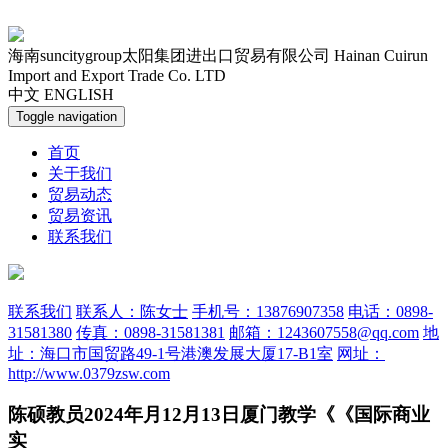
海南suncitygroup太阳集团进出口贸易有限公司
Hainan Cuirun
Import and Export Trade Co. LTD
中文
ENGLISH
Toggle navigation
首页
关于我们
贸易动态
贸易资讯
联系我们
联系我们
联系人：陈女士
手机号：13876907358
电话：0898-
31581380
传真：0898-31581381
邮箱：1243607558@qq.com
地
址：海口市国贸路49-1号港澳发展大厦17-B1室
网址：
http://www.0379zsw.com
陈硕教员2024年月12月13日厦门教学《《国际商业
实