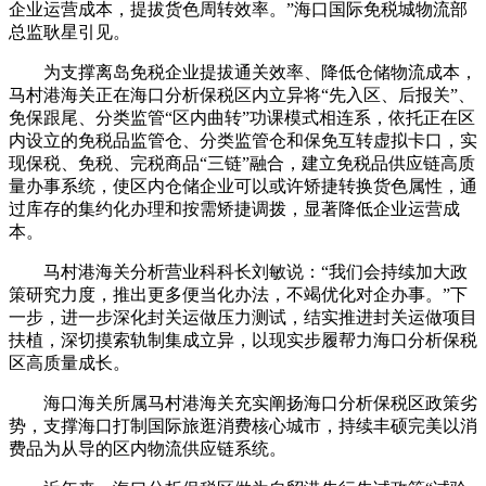
企业运营成本，提拔货色周转效率。”海口国际免税城物流部
总监耿星引见。
为支撑离岛免税企业提拔通关效率、降低仓储物流成本，
马村港海关正在海口分析保税区内立异将“先入区、后报关”、
免保跟尾、分类监管“区内曲转”功课模式相连系，依托正在区
内设立的免税品监管仓、分类监管仓和保免互转虚拟卡口，实
现保税、免税、完税商品“三链”融合，建立免税品供应链高质
量办事系统，使区内仓储企业可以或许矫捷转换货色属性，通
过库存的集约化办理和按需矫捷调拨，显著降低企业运营成
本。
马村港海关分析营业科科长刘敏说：“我们会持续加大政
策研究力度，推出更多便当化办法，不竭优化对企办事。”下
一步，进一步深化封关运做压力测试，结实推进封关运做项目
扶植，深切摸索轨制集成立异，以现实步履帮力海口分析保税
区高质量成长。
海口海关所属马村港海关充实阐扬海口分析保税区政策劣
势，支撑海口打制国际旅逛消费核心城市，持续丰硕完美以消
费品为从导的区内物流供应链系统。