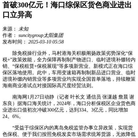
首破300亿元！海口综保区货色商业进出
口立异高
来源：
未知
作者：
suncitygroup太阳集团
发布时间：
2025-03-10 05:58
除免税操行业外，马村港海关积极阐扬政策劣势深化“保
税+”政策效能，全力保障再制制产物进口、临时进境补缀转内
销、“保税租赁+保税展现”等多项新营业、新模式正在海口综
保区落地使用。此中，车用变速箱再制制新品进口营业、临时
进境补缀内销营业等多项营业均实现全国首单落地，持续鞭策
海南商业港试点对接国际高尺度经贸法则。
南海网1月27日动静（记者 叶长文 通信员 张潇越 詹晨 谢
东良）据海口海关统计，2024年，海口分析保税区企业货色商
业进出口值初次冲破300亿元，达到334。3亿元，同比增加
24。6%。
“受益于综保区内的离岛免税监管办事立异政策，实现货
色保税、便于我们按照免税发卖市场需求统筹货源，无效降低