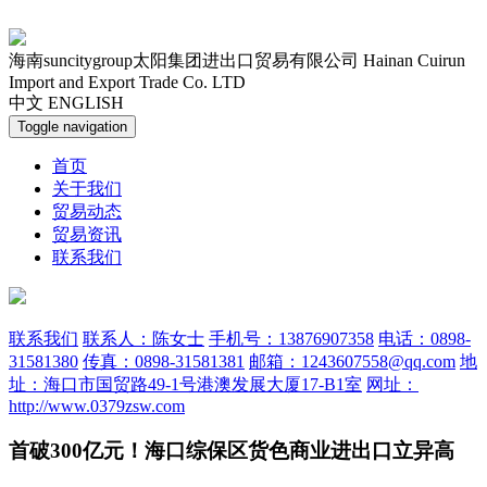
海南suncitygroup太阳集团进出口贸易有限公司
Hainan Cuirun
Import and Export Trade Co. LTD
中文
ENGLISH
Toggle navigation
首页
关于我们
贸易动态
贸易资讯
联系我们
联系我们
联系人：陈女士
手机号：13876907358
电话：0898-
31581380
传真：0898-31581381
邮箱：1243607558@qq.com
地
址：海口市国贸路49-1号港澳发展大厦17-B1室
网址：
http://www.0379zsw.com
首破300亿元！海口综保区货色商业进出口立异高