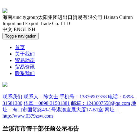
海南suncitygroup太阳集团进出口贸易有限公司
Hainan Cuirun
Import and Export Trade Co. LTD
中文
ENGLISH
Toggle navigation
首页
关于我们
贸易动态
贸易资讯
联系我们
联系我们
联系人：陈女士
手机号：13876907358
电话：0898-
31581380
传真：0898-31581381
邮箱：1243607558@qq.com
地
址：海口市国贸路49-1号港澳发展大厦17-B1室
网址：
http://www.0379zsw.com
兰溪市市管干部任前公示布告