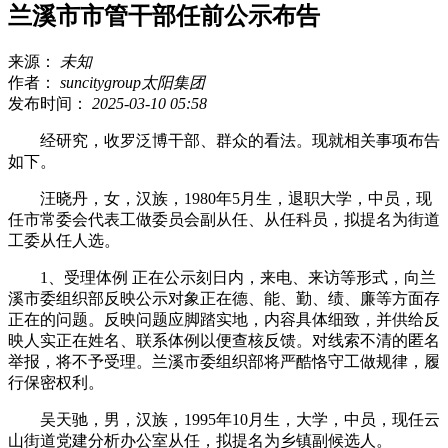
兰溪市市管干部任前公示布告
来源：
未知
作者：
suncitygroup太阳集团
发布时间：
2025-03-10 05:58
经研究，收罗泛博干部、群众的看法。现就相关事项布告
如下。
汪晓丹，女，汉族，1980年5月生，退职大学，中员，现
任市常委会代表工做委员会副从任、从任科员，拟提名为街道
工委从任人选。
1、受理体例 正在公示刻日内，来电、来访等形式，向兰
溪市委组织部反映公示对象正在德、能、勤、绩、廉等方面存
正在的问题。反映问题应脚踏实地，内容具体细致，并供给反
映人实正在姓名、联系体例以便查核反馈。对线索不清的匿名
举报，将不予受理。兰溪市委组织部将严酷恪守工做规律，履
行保密权利。
吴天驰，男，汉族，1995年10月生，大学，中员，现任云
山街道党建分析办公室从任，拟提名为乡镇副候选人。