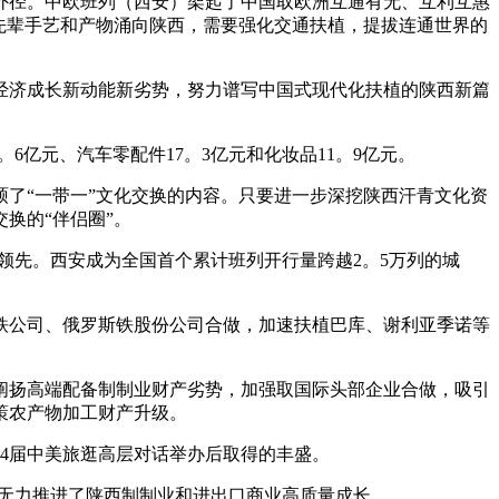
径。中欧班列（西安）架起了中国取欧洲互通有无、互利互惠
先辈手艺和产物涌向陕西，需要强化交通扶植，提拔连通世界的
经济成长新动能新劣势，努力谱写中国式现代化扶植的陕西新篇
6亿元、汽车零配件17。3亿元和化妆品11。9亿元。
了“一带一”文化交换的内容。只要进一步深挖陕西汗青文化资
换的“伴侣圈”。
国领先。西安成为全国首个累计班列开行量跨越2。5万列的城
公司、俄罗斯铁股份公司合做，加速扶植巴库、谢利亚季诺等
扬高端配备制制业财产劣势，加强取国际头部企业合做，吸引
策农产物加工财产升级。
4届中美旅逛高层对话举办后取得的丰盛。
，无力推进了陕西制制业和进出口商业高质量成长。