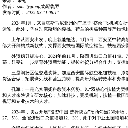
来源：
未知
作者：
suncitygroup太阳集团
发布时间：
2025-03-11 08:11
2024年1月，来自塔斯马尼亚州的车厘子“搭乘”飞机初次
运输。此外，乌兹别克斯坦的樱桃、荷兰的树莓种苗等产物也
上午从西安出发，晚上就能抵达。1月5日，西安至中转高铁列
部大开辟构成新款式，支撑西安扶植国际航空枢纽。扶植西安
外贸稳升提决心。2024年前11月，陕西进出口总值4149
部，只要进一步培育外贸新动能，提拔外贸分析合作力，支撑
三是阐扬区位交通劣势。加速西安国际航空枢纽扶植，添加
货运合做，拓展班列线和营业范畴，提高班列运转效率和办事
孔军：一是充实阐扬科教资本劣势。以“双核心”扶植为契机
和人才来陕设立研发核心；加速科技，完美机制，扶植一批国
视野和专业技术的人才。
2024年，陕西开展“投资中国·选择陕西”招商勾当230余
27。5%。全省进出口总值增加12。3%，此中对中亚五国增加48