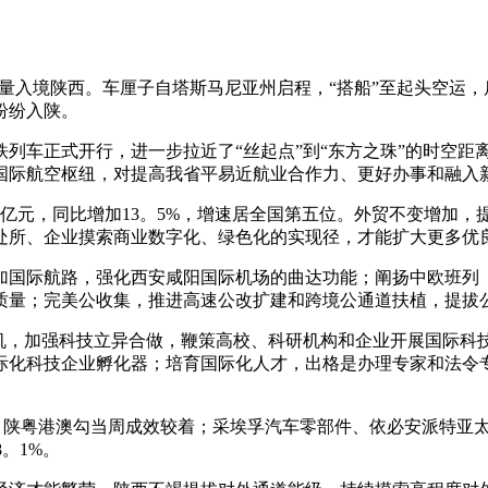
批量入境陕西。车厘子自塔斯马尼亚州启程，“搭船”至起头空运，
纷纷入陕。
车正式开行，进一步拉近了“丝起点”到“东方之珠”的时空距离
国际航空枢纽，对提高我省平易近航业合作力、更好办事和融入
。7亿元，同比增加13。5%，增速居全国第五位。外贸不变增
处所、企业摸索商业数字化、绿色化的实现径，才能扩大更多优
国际航路，强化西安咸阳国际机场的曲达功能；阐扬中欧班列（
质量；完美公收集，推进高速公改扩建和跨境公通道扶植，提拔
，加强科技立异合做，鞭策高校、科研机构和企业开展国际科
际化科技企业孵化器；培育国际化人才，出格是办理专家和法令
场，陕粤港澳勾当周成效较着；采埃孚汽车零部件、依必安派特亚
。1%。