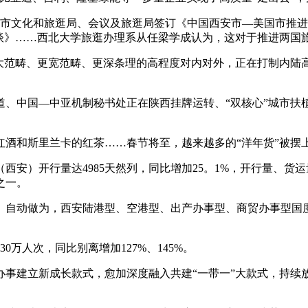
安市文化和旅逛局、会议及旅逛局签订《中国西安市—美国市推
做和谈》……西北大学旅逛办理系从任梁学成认为，这对于推进两
范畴、更宽范畴、更深条理的高程度对内对外，正在打制内陆高
中国—中亚机制秘书处正在陕西挂牌运转、“双核心”城市扶
和斯里兰卡的红茶……春节将至，越来越多的“洋年货”被摆
西安）开行量达4985天然列，同比增加25。1%，开行量、
之一。
、自动做为，西安陆港型、空港型、出产办事型、商贸办事型国
万人次，同比别离增加127%、145%。
建立新成长款式，愈加深度融入共建“一带一”大款式，持续