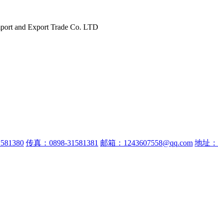
port and Export Trade Co. LTD
581380
传真：0898-31581381
邮箱：1243607558@qq.com
地址：