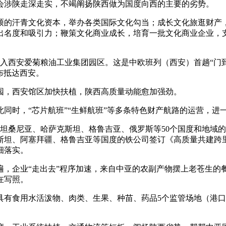
涉陕走深走实，不竭阐扬陕西做为国度向西的主要的劣势。
的汗青文化资本，举办各类国际文化勾当；成长文化旅逛财产，
出名度和吸引力；鞭策文化商业成长，培育一批文化商业企业，
驶入西安爱菊粮油工业集团园区。这是中欧班列（西安）首趟“门
布抵达西安。
，西安馆区加快扶植，陕西高质量动能愈加强劲。
时，“芯片航班”“生鲜航班”等多条特色财产航路的运营，进
坦桑尼亚、哈萨克斯坦、格鲁吉亚、俄罗斯等50个国度和地域
斯坦、阿塞拜疆、格鲁吉亚等国度的铁公司签订《高质量共建跨
细落实。
企业“走出去”程序加速，来自中亚的农副产物摆上老苍生的
在写照。
食用水活泼物、肉类、生果、种苗、药品5个监管场地（港口