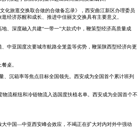
进文化旅逛交换取合做的合做备忘录》，西安曲江新区办理委员
国旅逛经济苏醒和成长、推进中佳丽文交换具有主要意义。
地、深度融入共建“一带一”大款式中，鞭策型经济高质量成
植、中亚国度次要城市航路全笼盖等劣势，鞭策陕西型经济向更
上餐桌。
货运量、沉箱率等焦点目标全国领先。西安成为全国首个累计班列
度物流枢纽和冷链物流入选国度扶植名单。西安成为全国首个不
放大中国—中亚西安峰会效应，不竭正在扩大对内对外中强动