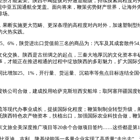
济才能繁荣。陕西不竭提拔对外通道能级，持续摸索高程度对外
实现中亚五国通航全笼盖。面向将来，鞭策劣势财产世界，让海外
排场。
，果断实施更大范畴、更深条理的高程度对内对外，加速塑制型
的火热实践。
5。6%，陕货进出口货值前三名的商品为：汽车及其成套散件54。
交换。陕西是古丝绸之的起点，三秦大地厚沉的文化资本丰硕
事，才能正在推进相通的过程中绽放陕西的多彩魅力，扩大国际交
同比增加25。1%，开行量、货运量、沉箱率等焦点目标连结全
铁公司合做，建成投用哈萨克斯坦西安船埠；取阿塞拜疆国度铁
等现代办事业成长，提拔国际化程度；鞭策制制业转型升级，阐
托陕西特色农产物资本，扶植出口，加强国际农业科技合做，鞭
旅全美深度推广项目等20余个合做项目签约……这些都是第1
比亚迪、吉利、隆基绿能等一多量企业实现了高质量“走出去”