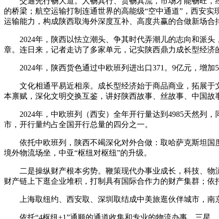
交通先行畅大道。人畅其行、货畅其流，市场才能畅旺，经
的桥梁；航空运输打制连通世界的高能级“空中通道”，西安
运输能力，构成陕西取海外深度互补、高度共赢的合做新场合
2024年，陕西以怯立潮头、争其时代弄潮儿的志向和派头
章。连日来，记者走访了多家单元，记实陕西鼎力成长型经济
2024年，陕西货色通过中欧班列进出口371。9亿元，增加5
文化相通平易近相亲。成长型经济始于商品商业，拓展于文化
本禀赋，深化文明交换互鉴，讲好陕西故事、丝故事、中国故
2024年，中欧班列（西安）全年开行量达到4985天然列，
市，开行量约占全国开行总量的四分之一。
依托中欧班列，陕西不竭深化对外合做：取哈萨克斯坦国度
境外物流场坐，中亚“枢纽对枢纽”的升级。
二是操纵财产根本劣势。鞭策现代办事业成长，科技、物流
财产链上下逛企业堆积，打制具有国际合作力的财产集群；依
上海取纽约、西安取、深圳取结成中美旅逛伙伴城市，南京文
依托“4枢纽+1”通顺的通道收集和专业的物流办事，三星、