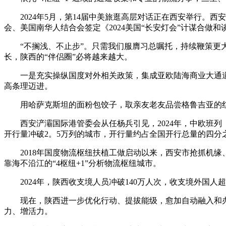
2024年5月，第14届中美旅逛高层对话正在西安举行。西
会、美国南华人结合会签定《2024美国“长安灯会”计谋合
“不搁浅、不止步”。只需我们服膺习总嘱托，持续鞭策更大
长，陕西的“伴侣圈”必将越来越大。
一是充实操纵国度对外相关政策，集成亚欧陆海商业大通道、
高条理迈进。
用哈萨克斯坦的面粉包饺子，取亲友老友品尝格鲁吉亚的红酒
西安浐灞国际港管委会从任杨兵引见，2024年，中欧班列（
开行量冲破2。5万列的城市，开行量约占全国开行总量的四分
2018年国度物流枢纽扶植工做启动以来，西安市抢抓机缘
靠海不沿江的“4枢纽+1”分析物流枢纽城市。
2024年，陕西收支境人员冲破140万人次，收支境外国人超30
现在，陕西进一步优化行动、提拔能级，愈加自动融入和办事
力、增活力。