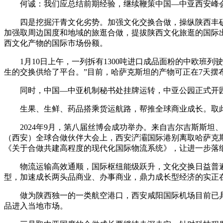
何诚：我们应总结前期经验，继续鞭策中国—中亚西安峰会
四是挖掘汗青文化劣势。加强文化交换合做，操纵陕西丰硕
加强取周边国度和地域的旅逛合做，提拔陕西文化旅逛的国际
西文化产物的国际市场份额。
1月10日上午，一列拆有1300吨进口成品面粉的中欧班列
生的交换供给了平台。”目前，哈萨克斯坦的产物可正在7天摆
同时，中国—中亚机制秘书处挂牌运转，中亚公园正式开园
生果、生鲜、药品搭乘货运航路，帮推全球商业成长。取此同
2024年9月，第八届丝博会成功举办。来自吉尔吉斯斯坦、
（西安）全球合做伙伴大会上，西安浐灞国际港别离取哈萨克
《关于合做共建高程度的现代化国际物流系统》，让进一步落
物流运输高效通顺，国际枢纽能级跃升，文化交换日益普遍，
型，加速成长两头品商业、办事商业，鼎力成长型经济的实正
做为陕西独一的一类航空港口，西安咸阳国际机场目前已具有
品进入当地市场。