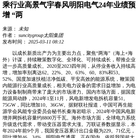
乘行业高景气宇春风明阳电气24年业绩预
增 “两
来源：
未知
作者：
suncitygroup太阳集团
发布时间：
2025-03-11 08:12
以成长新质出产力为主要出力点，聚焦“两海”（海上+海
外）计谋，持续鞭策数字化、全球化、可持续成长，帮推企业
进一步高质量成长。2020至2023四年间，从停业务收入持续高
增，增加率别离达62。22%、20。63%、60。83%和53。
52%。国度加速扶植洁净低碳、平安高效的能源系统，鞭策国
内能源行业高质量成长，相关电力设备的需求日益增加，为电
力设备制制商带来了庞大的市场潜力。国内市场方面，据国度
能源局动静，2024年1至11月，风电新增发电拆机容量51。
75GW，同比增加10。36GW。据财联社报道，中国可再生能
源学会风能专业委员会秘书长秦海岩暗示，2024年中国风电新
增并网拆机容量约8800万千瓦。海外市场方面，全球电力系统
升级迭代需求，带动变压器需求大涨。万联证券数据显示，本
年2024年前9个月，我国变压器累计出口金额为229。71亿元，
同比增加46。34%。明阳电气透露，正在国内，依托我国超大