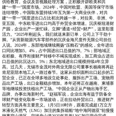
供给教育、会议及音视频处理方案，正积极开辟欧美和共
建“一带一”国度市场。2024年，中国对欧盟、美国等保守市场
连结增势，中国取东盟持续5年互为第一大商业伙伴，对共
建“一带一”国度进出口占比初次跨越一半，对拉美、非洲、中
亚五国、中东欧等进出口均高于外贸全体增速。沉庆枢纽港财
产园，企业出产一派忙碌。立脚“通道+经贸+财产”，这里彰显
活力。“2025年刚起头，我们就送来新订单，公司上下干劲十
脚。”从营新能源汽车零部件的沉庆金海尺度件无限公司担任
人说。2024年，东部地域继续阐扬“压舱石”的感化，全年进出
口同比增加5。4%，占中国进出口总值的79。7%；部地域正
在积极、有序衔接财产转移中不竭实现成长，加工商业占进出
口总值的比沉达25。5%；东北地域进出口规模持续4年立异
高。过几天，无锡市金茂对外商业无限公司董事长杨南将再赴
肯尼亚陪本地工人一路过春节。这家从纺织面料出口起步的工
贸企业，已正在全球多地设立处事处、服拆出产工场、宠物用
品出产工场，出口金额稳步增加。本年还将正在越南、柬埔寨
等地继续投资扶植出产工场。“中国企业正从产物出海手艺、
品牌、办事出海新时代。”赵福军说，企业出海有益于防备全
球财产链变化取单一市场波动，正在拉动外贸出口、推进财产
转型方面具有主要意义。1月5日10时许，跟着完成超1万立方
米液化天然气（LNG）加注的集拆箱船“地中海阿德亚”轮慢慢
驶离穿山港区，宁波舟山港2025年首单LNG加注营业完成。