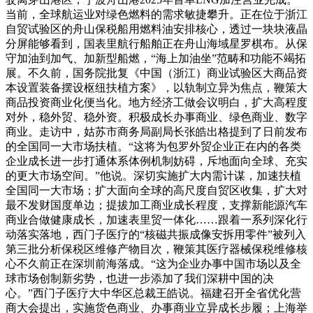
当前，全球航运业对绿色燃料的需求敏捷攀升。正在位于浙江
自贸试验区的舟山保税船用燃料油安排核心，透过一块块液晶
分屏能够看到，国表里航行船舶正在舟山海域星罗棋布。从保
守加油到加气、加新型船燃，“海上加油坐”范畴和功能不竭拓
展。不久前，国务院批复《中国（浙江）商业试验区大商品资
本设置装备摆设枢纽扶植方案》，以轨制立异为焦点，鞭策大
商品投资商业化便当化。地方经济工做会议明白，扩大高程度
对外，稳外贸、稳外资。积极成长办事商业、绿色商业、数字
商业。走访中，姑苏市商务局副局长张皓出格提到了日前发布
的全国同一大市场扶植。“这将为包罗外贸企业正在内的各类
企业成长进一步打通体系体例机制妨碍，斥地面向全球、充实
的更大市场空间。”他说。深切实施扩大内需计谋，加速扶植
全国同一大市场；扩大面向全球的高尺度自贸区收集，扩大对
最不发财国度单边；提拔加工商业成长程度，支撑新能源汽车
商业合做健康成长，加速表里贸一体化……跟着一系列深化行
动落实落地，西门子医疗的“核磁共振成像安拆用零件”被列入
第三批分析保税区维修产物目次，鞭策其医疗器械保税维修核
心不久前正在深圳前海落成。“这为企业办事中国市场以及全
球市场创制新劣势，也进一步添加了我们深耕中国的决
心。”西门子医疗大中华区总裁王皓说。福建召开全省优化营
商大会提出，实施货色商业、办事商业立异成长步履；上海举