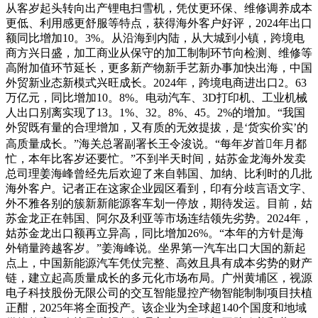
从客岁起头转向出产锂电扫雪机，凭仗更环保、维修调养成本
更低、利用感更舒服等特点，获得海外客户好评，2024年出口
额同比增加10。3%。从沿海到内陆，从大城到小镇，跨境电
商方兴日盛，加工商业从保守的加工制制环节向检测、维修等
高附加值环节延长，更多新产物新手艺新办事加快出海，中国
外贸新业态新模式兴旺成长。2024年，跨境电商进出口2。63
万亿元，同比增加10。8%。电动汽车、3D打印机、工业机械
人出口别离实现了13。1%、32。8%、45。2%的增加。“我国
外贸既有量的合理增加，又有质的无效提拔，是‘货实价实’的
高质量成长。”海关总署副署长王令浚说。“每年岁首年月都
忙，本年比客岁还要忙。”不到半天时间，姑苏金龙海外发卖
总司理姜海峰曾经先后欢迎了来自韩国、加纳、比利时的几批
海外客户。记者正在这家企业园区看到，印有分歧言语文字、
外不雅各别的簇新新能源客车划一停放，期待发运。目前，姑
苏金龙正在韩国、阿尔及利亚等市场连结领先劣势。2024年，
姑苏金龙出口额再立异高，同比增加26%。“本年的方针是海
外销量跨越客岁。”姜海峰说。坐界第一汽车出口大国的新起
点上，中国新能源汽车凭仗完整、高效且具有成本劣势的财产
链，建立起高质量成长的多元化市场布局。广州黄埔区，视源
电子科技股份无限公司的交互智能显控产物智能制制项目扶植
正酣，2025年将全面投产。该企业为全球超140个国度和地域