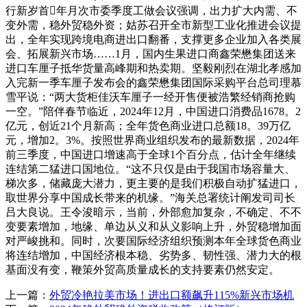
行新岁首年月次市委季度工做会议强调，出力扩大内需、不
变外需，稳外贸稳外资；姑苏召开全市新型工业化推进会议提
出，全年实现跨境电商进出口翻番，支撑更多企业加入各类展
会、拓展新兴市场……1月，国内生果进口商鑫荣懋集团送来
进口车厘子抵华货量高峰期和热卖期。坚毅刚烈在湖北孝感加
入完新一季车厘子发布会的鑫荣懋集团国际采购平台总司理慕
雪平说：“两大货柜佳沃车厘子一经开售便被浩繁经销商抢购
一空。”陪伴春节临近，2024年12月，中国进口消费品1678。2
亿元，创近21个月新高；全年货色商业进口总额18。39万亿
元，增加2。3%。按照世界商业组织发布的最新数据，2024年
前三季度，中国进口增速高于全球1个百分点，估计全年继续
连结第二猛进口国地位。“这不只仅是由于我国市场容量大、
梯次多，储藏庞大潜力，更主要的是我们积极自动扩猛进口，
取世界分享中国成长带来的机缘。”海关总署统计阐发司司长
吕大良说。王令浚暗示，当前，外部愈加复杂，不确定、不不
变要素增加，地缘、单边从义和从义影响上升，外贸稳增加面
对严峻挑和。同时，次要国际经济组织预测本年全球货色商业
将连结增加，中国经济根本稳、劣势多、韧性强、潜力大的根
基面没有变，鞭策外贸高质量成长的支持要素仍然安定。
上一篇：
外贸冷艳拉美市场！进出口额飙升115%新兴市场机