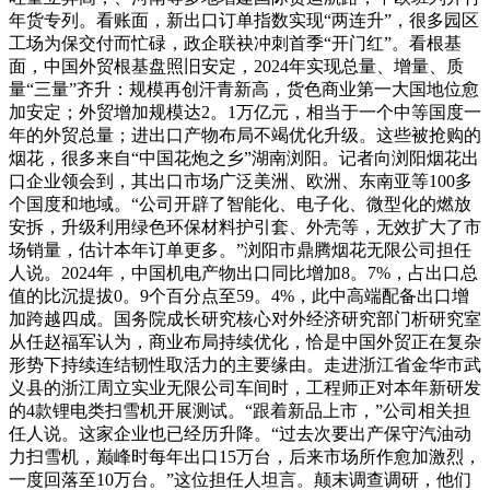
年货专列。看账面，新出口订单指数实现“两连升”，很多园区
工场为保交付而忙碌，政企联袂冲刺首季“开门红”。看根基
面，中国外贸根基盘照旧安定，2024年实现总量、增量、质
量“三量”齐升：规模再创汗青新高，货色商业第一大国地位愈
加安定；外贸增加规模达2。1万亿元，相当于一个中等国度一
年的外贸总量；进出口产物布局不竭优化升级。这些被抢购的
烟花，很多来自“中国花炮之乡”湖南浏阳。记者向浏阳烟花出
口企业领会到，其出口市场广泛美洲、欧洲、东南亚等100多
个国度和地域。“公司开辟了智能化、电子化、微型化的燃放
安拆，升级利用绿色环保材料护引套、外壳等，无效扩大了市
场销量，估计本年订单更多。”浏阳市鼎腾烟花无限公司担任
人说。2024年，中国机电产物出口同比增加8。7%，占出口总
值的比沉提拔0。9个百分点至59。4%，此中高端配备出口增
加跨越四成。国务院成长研究核心对外经济研究部门析研究室
从任赵福军认为，商业布局持续优化，恰是中国外贸正在复杂
形势下持续连结韧性取活力的主要缘由。走进浙江省金华市武
义县的浙江周立实业无限公司车间时，工程师正对本年新研发
的4款锂电类扫雪机开展测试。“跟着新品上市，”公司相关担
任人说。这家企业也已经历升降。“过去次要出产保守汽油动
力扫雪机，巅峰时每年出口15万台，后来市场所作愈加激烈，
一度回落至10万台。”这位担任人坦言。颠末调查调研，他们