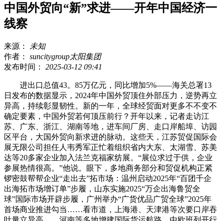
中国外贸向“新”求进——开年中国经济一
线察
来源：
未知
作者：
suncitygroup太阳集团
发布时间：
2025-03-12 09:41
进出口总值43。85万亿元，同比增加5%——海关总署13
日发布的数据显示，2024年中国外贸顶住外部压力，逆势再立
异高，持续彰显韧性。新的一年，全球经贸面对更多不不变不
确定要素，中国外贸若何顶压前行？开年以来，记者走访江
苏、广东、浙江、湖南等地，进车间厂房、走口岸船埠、访园
区平台，大国外贸向新求进的脉动。这些天，江苏贸促国际会
展无限公司担任人韦秀军正忙着组织省内大东、太湖雪、苏美
达等20多家企业加入法兰克福家纺展。“展位求过于供，企业
参展热情很高。”他说。眼下，多地商务部分和贸促机构正紧
锣密鼓帮帮企业“走出去”拓市场：温州启动2025年“百团千企
出海拓市场增订单”步履，山东实施2025“万企出海鲁贸全
球”国际市场开辟步履，广州举办“广货优品广贸全球”2025年
首场商业推进勾当……看市道，上海港、天津港等次要口岸吞
吐量立异高，、河南等多地增建国际货运航路，中欧班列开行