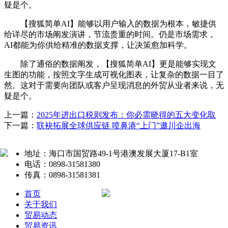
疑是个。
【搜狐简单AI】能够以用户输入的数据为根本，敏捷供
给详尽的市场阐发演讲，节流贵重的时间。仍是市场需求，
AI都能为你供给精准的数据支撑，让决策愈加科学。
除了通俗的数据阐发，【搜狐简单AI】更是能够实现文
生图的功能，按照文字生成可视化图表，让复杂的数据一目了
然。这对于需要向团队或客户呈现消息的外贸从业者来说，无
疑是个。
上一篇：
2025年进出口税则发布：你必需晓得的五大变化取
下一篇：
联袂拓展全球供应链 喷鼻港“上门”邀川企出海
地址：海口市国贸路49-1号港澳发展大厦17-B1室
电话：0898-31581380
传真：0898-31581381
首页
关于我们
贸易动态
贸易资讯