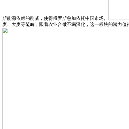
斯能源依赖的削减，使得俄罗斯愈加依托中国市场。
麦、大麦等范畴，跟着农业合做不竭深化，这一板块的潜力值