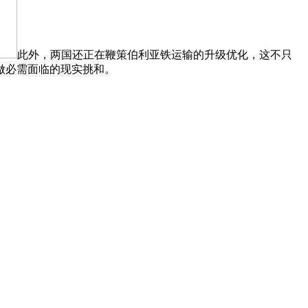
此外，两国还正在鞭策伯利亚铁运输的升级优化，这不只
做必需面临的现实挑和。