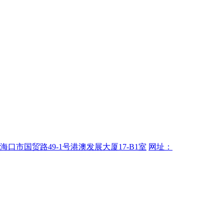
海口市国贸路49-1号港澳发展大厦17-B1室
网址：