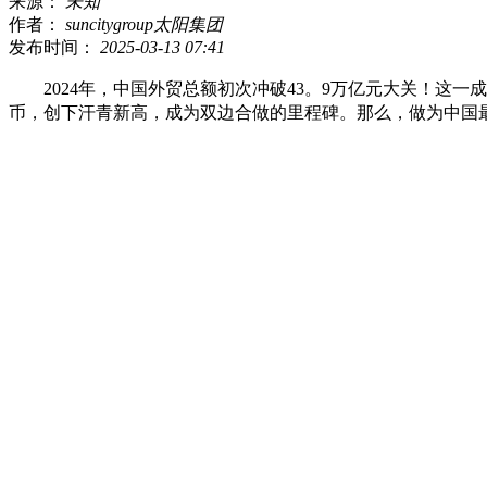
来源：
未知
作者：
suncitygroup太阳集团
发布时间：
2025-03-13 07:41
2024年，中国外贸总额初次冲破43。9万亿元大关！这一
币，创下汗青新高，成为双边合做的里程碑。那么，做为中国