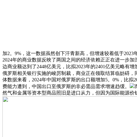
加2。9%，这一数据虽然创下汗青新高，但增速较着低于2023年
2024年的商业数据反映了两国之间的经济依赖正正在进一步
边商业额达到了2448亿美元，比拟2023年的2401亿美元
俄罗斯相关银行实施的峻厉制裁，商业正在领取结算临妨碍，
体数据来看，2024年中国对俄罗斯的出口额增加5。0%，比
费能力遭到，中国出口至俄罗斯的非必需品需求增速趋缓。
然气和金属等资本型商品照旧是进口从力，但因为国际能源价