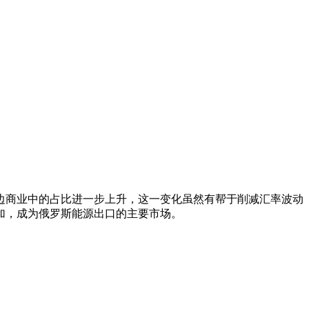
双边商业中的占比进一步上升，这一变化虽然有帮于削减汇率波动
加，成为俄罗斯能源出口的主要市场。