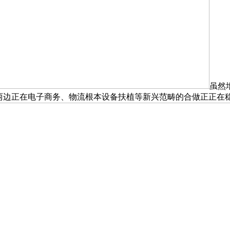
虽然
两边正在电子商务、物流根本设备扶植等新兴范畴的合做正正在稳