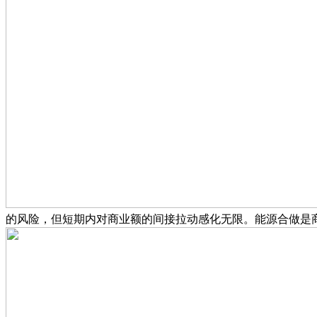
的风险，但短期内对商业额的间接拉动感化无限。能源合做是商