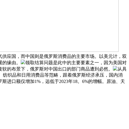
然气供应国，而中国则是俄罗斯消费品的主要市场。以美元计，双
缓的缘由。
领取结算问题是此中的主要要素之一，因为美国对
疲软的布景下，俄罗斯对中国出口的部门商品遭到必然。
从具
产物、纺织品和日用消费品等范畴，跟着俄罗斯经济承压，国内消
斯进口额仅增加1%，远低于2023年18。6%的增幅。原油、天