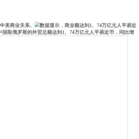
于中美商业关系。
数据显示，商业额达到1。74万亿元人平易近
，中国取俄罗斯的外贸总额达到1。74万亿元人平易近币，同比增