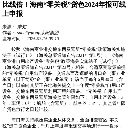
比线倍！海南“零关税”货色2024年报可线
上申报
来源：
未知
作者：
suncitygroup太阳集团
发布时间：
2025-03-15 09:13
按照《海南商业港交通东西及逛艇“零关税”政策海关实施
法子（试行）》（海关总署通知布告2021年第1号）、《海南
商业港自用出产设备“零关税”政策海关实施法子（试行）》
（海关总署通知布告2021年第23号）相关，合适享受政策前提
的“零关税”自用出产设备、交通东西及逛艇的进口企（事）业
单元（以下简称“企（事）业单元”）该当于每年6月30日（含
当日）以前向其所正在地海关提交上一年度“零关税”自用出产
设备、交通东西及逛艇利用环境的演讲。 “零关税”自用出产
设备、交通东西及逛艇海关监管年限如下：自用出产设备：3
年；车辆：6年；船舶（含逛艇）、航空器：8年。其监管年限
自货色放行之日起计较。
海口海关持续压实企业从体义务，全面排查辖区“零关
税”进口货色企业，针对上年度年报递交事项进行一一提示，