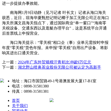
进一步提拔办事效能。
南海网1月9日动静（见习记者 叶长文）记者从海口海关
获悉，近日，琼海华夏甄想记明记椰子加工无限公司正在海口
海关所属文昌海关指点下，通过国际商业“单一窗口”“海南零
关税设备、交通东西以及逛艇办理平台”，这是系统平台开通
后首票线上申报营业。
海口海关提示：“零关税”相口企（事）业单元需按时申报
年度“零关税”货色年报。未申报“零关税”自用出产设备、将影
响其进出口通关营业。
上一篇：
2024年广东外贸规模汗青初次冲破9万亿元
下一篇：
湖北野山喷鼻茶业股份无限公司被认定为高新手
地址：海口市国贸路49-1号港澳发展大厦17-B1室
电话：0898-31581380
传真：0898-31581381
首页
关于我们
贸易动态