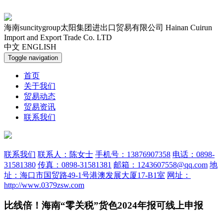
海南suncitygroup太阳集团进出口贸易有限公司
Hainan Cuirun
Import and Export Trade Co. LTD
中文
ENGLISH
Toggle navigation
首页
关于我们
贸易动态
贸易资讯
联系我们
联系我们
联系人：陈女士
手机号：13876907358
电话：0898-
31581380
传真：0898-31581381
邮箱：1243607558@qq.com
地
址：海口市国贸路49-1号港澳发展大厦17-B1室
网址：
http://www.0379zsw.com
比线倍！海南“零关税”货色2024年报可线上申报