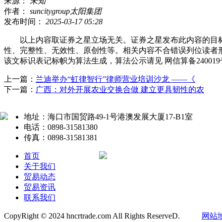
来源：
未知
作者：
suncitygroup太阳集团
发布时间：
2025-03-17 05:28
以上内容取证券之星立场无关。证券之星发布此内容的目标
性、完整性、无效性、原创性等。相关内容不合错误列位读者
该文标识表记标帜为算法生成，算法公示请见 网信算备240019
上一篇：
兰迪举办“虹律智行”律师营业培训沙龙 ——《
下一篇：
广西：对外开展农业交换合做 建立更具韧性的农
地址：海口市国贸路49-1号港澳发展大厦17-B1室
电话：0898-31581380
传真：0898-31581381
首页
关于我们
贸易动态
贸易资讯
联系我们
CopyRight © 2024 hncrtrade.com All Rights ReserveD.
网站