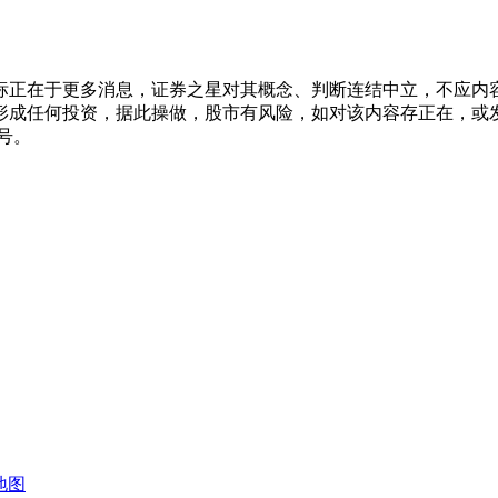
正在于更多消息，证券之星对其概念、判断连结中立，不应内容
形成任何投资，据此操做，股市有风险，如对该内容存正在，或
号。
地图