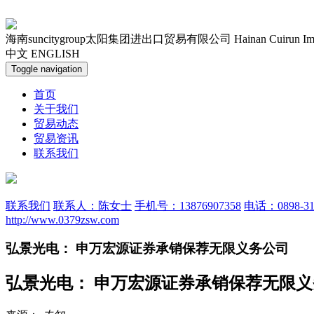
海南suncitygroup太阳集团进出口贸易有限公司
Hainan Cuirun Im
中文
ENGLISH
Toggle navigation
首页
关于我们
贸易动态
贸易资讯
联系我们
联系我们
联系人：陈女士
手机号：13876907358
电话：0898-31
http://www.0379zsw.com
弘景光电： 申万宏源证券承销保荐无限义务公司
弘景光电： 申万宏源证券承销保荐无限