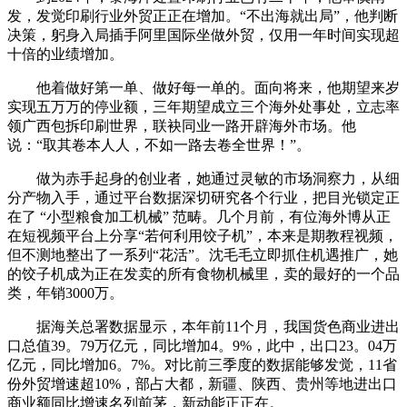
发，发觉印刷行业外贸正正在增加。“不出海就出局”，他判断
决策，躬身入局插手阿里国际坐做外贸，仅用一年时间实现超
十倍的业绩增加。
他着做好第一单、做好每一单的。面向将来，他期望来岁
实现五万万的停业额，三年期望成立三个海外处事处，立志率
领广西包拆印刷世界，联袂同业一路开辟海外市场。他
说：“取其卷本人人，不如一路去卷全世界！”。
做为赤手起身的创业者，她通过灵敏的市场洞察力，从细
分产物入手，通过平台数据深切研究各个行业，把目光锁定正
在了 “小型粮食加工机械” 范畴。几个月前，有位海外博从正
在短视频平台上分享“若何利用饺子机”，本来是期教程视频，
但不测地整出了一系列“花活”。沈毛毛立即抓住机遇推广，她
的饺子机成为正在发卖的所有食物机械里，卖的最好的一个品
类，年销3000万。
据海关总署数据显示，本年前11个月，我国货色商业进出
口总值39。79万亿元，同比增加4。9%，此中，出口23。04万
亿元，同比增加6。7%。对比前三季度的数据能够发觉，11省
份外贸增速超10%，部占大都，新疆、陕西、贵州等地进出口
商业额同比增速名列前茅，新动能正正在。