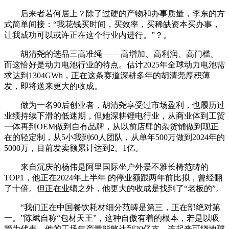
后来者若何居上？除了过硬的产物和办事质量，李东的方
式简单间接：“我花钱买时间，买效率，买稀缺资本买办事，
让我成功可以或许正在这个行业内进行。”？。
胡清尧的选品三高准绳—— 高增加、高利润、高门槛。
而这恰好是动力电池行业的特点。估计2025年全球动力电池需
求达到1304GWh，正在这条赛道深耕多年的胡清尧厚积薄
发，即将送来更大的收成。
做为一名90后创业者，胡清尧享受过市场盈利，也履历过
业绩持续下滑的低迷期，但她深耕锂电行业，从商业体到工贸
一体再到OEM做到自有品牌，从以前店肆的杂货铺做到现正
在的轻定制，从5小我到60人团队，从单年500万做到2024年的
5000万，目前发卖额累计达到2。1亿。
来自沉庆的杨伟是阿里国际坐户外景不雅长椅范畴的
TOP1，他正在2024年上半年 的停业额跟两年前比拟，曾经翻
了十倍。但正在业绩之外，他更大的收成是找到了“老板的”。
“我们正在中国餐饮耗材细分范畴是第三，正在部绝对第
一。”陈斌自称“包材天王”，这种自傲有着的根本，若是以吸
管为代表，他的工场年产量能够达到20亿支，连起来可绕地球