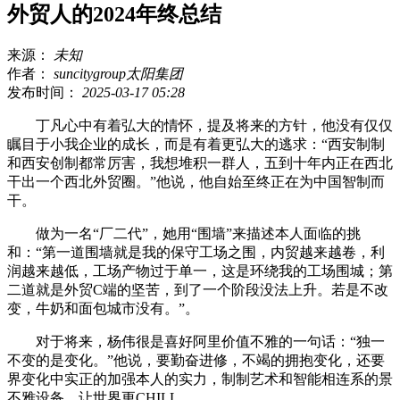
外贸人的2024年终总结
来源：
未知
作者：
suncitygroup太阳集团
发布时间：
2025-03-17 05:28
丁凡心中有着弘大的情怀，提及将来的方针，他没有仅仅
瞩目于小我企业的成长，而是有着更弘大的逃求：“西安制制
和西安创制都常厉害，我想堆积一群人，五到十年内正在西北
干出一个西北外贸圈。”他说，他自始至终正在为中国智制而
干。
做为一名“厂二代”，她用“围墙”来描述本人面临的挑
和：“第一道围墙就是我的保守工场之围，内贸越来越卷，利
润越来越低，工场产物过于单一，这是环绕我的工场围城；第
二道就是外贸C端的坚苦，到了一个阶段没法上升。若是不改
变，牛奶和面包城市没有。”。
对于将来，杨伟很是喜好阿里价值不雅的一句话：“独一
不变的是变化。”他说，要勤奋进修，不竭的拥抱变化，还要
界变化中实正的加强本人的实力，制制艺术和智能相连系的景
不雅设备，让世界更CHILL。