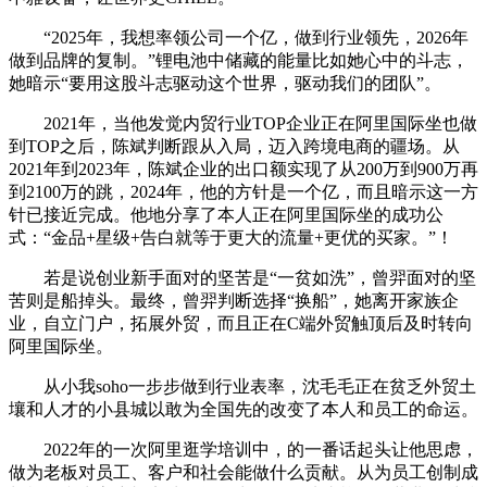
“2025年，我想率领公司一个亿，做到行业领先，2026年
做到品牌的复制。”锂电池中储藏的能量比如她心中的斗志，
她暗示“要用这股斗志驱动这个世界，驱动我们的团队”。
2021年，当他发觉内贸行业TOP企业正在阿里国际坐也做
到TOP之后，陈斌判断跟从入局，迈入跨境电商的疆场。从
2021年到2023年，陈斌企业的出口额实现了从200万到900万再
到2100万的跳，2024年，他的方针是一个亿，而且暗示这一方
针已接近完成。他地分享了本人正在阿里国际坐的成功公
式：“金品+星级+告白就等于更大的流量+更优的买家。”！
若是说创业新手面对的坚苦是“一贫如洗”，曾羿面对的坚
苦则是船掉头。最终，曾羿判断选择“换船”，她离开家族企
业，自立门户，拓展外贸，而且正在C端外贸触顶后及时转向
阿里国际坐。
从小我soho一步步做到行业表率，沈毛毛正在贫乏外贸土
壤和人才的小县城以敢为全国先的改变了本人和员工的命运。
2022年的一次阿里逛学培训中，的一番话起头让他思虑，
做为老板对员工、客户和社会能做什么贡献。从为员工创制成