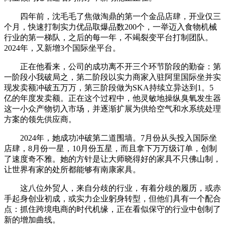
四年前，沈毛毛了焦做淘鼎的第一个金品店肆，开业仅三
个月，快速打制实力优品取爆品数200个，一举迈入食物机械
行业的第一梯队，之后的每一年，不竭裂变平台打制团队。
2024年，又新增3个国际坐平台。
正在他看来，公司的成功离不开三个环节阶段的勤奋：第
一阶段小我破局之，第二阶段以实力商家入驻阿里国际坐并实
现发卖额冲破五万万，第三阶段做为SKA持续立异达到1。5
亿的年度发卖额。正在这个过程中，他灵敏地操纵臭氧发生器
这一小众产物切入市场，并逐渐扩展为供给空气和水系统处理
方案的领先供应商。
2024年，她成功冲破第二道围墙。7月份从头投入国际坐
店肆，8月份一星，10月份五星，而且拿下万万级订单，创制
了速度奇不雅。她的方针是让大师晓得好的家具不只佛山制，
让世界有家的处所都能够有南康家具。
这八位外贸人，来自分歧的行业，有着分歧的履历，或赤
手起身创业初成，或实力企业躬身转型，但他们具有一个配合
点：抓住跨境电商的时代机缘，正在看似保守的行业中创制了
新的增加曲线。