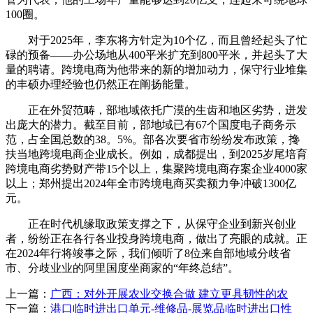
100圈。
对于2025年，李东将方针定为10个亿，而且曾经起头了忙
碌的预备——办公场地从400平米扩充到800平米，并起头了大
量的聘请。跨境电商为他带来的新的增加动力，保守行业堆集
的丰硕办理经验也仍然正在阐扬能量。
正在外贸范畴，部地域依托广漠的生齿和地区劣势，迸发
出庞大的潜力。截至目前，部地域已有67个国度电子商务示
范，占全国总数的38。5%。部各次要省市纷纷发布政策，搀
扶当地跨境电商企业成长。例如，成都提出，到2025岁尾培育
跨境电商劣势财产带15个以上，集聚跨境电商存案企业4000家
以上；郑州提出2024年全市跨境电商买卖额力争冲破1300亿
元。
正在时代机缘取政策支撑之下，从保守企业到新兴创业
者，纷纷正在各行各业投身跨境电商，做出了亮眼的成就。正
在2024年行将竣事之际，我们倾听了8位来自部地域分歧省
市、分歧业业的阿里国度坐商家的“年终总结”。
上一篇：
广西：对外开展农业交换合做 建立更具韧性的农
下一篇：
港口临时进出口单元-维修品-展览品临时进出口性