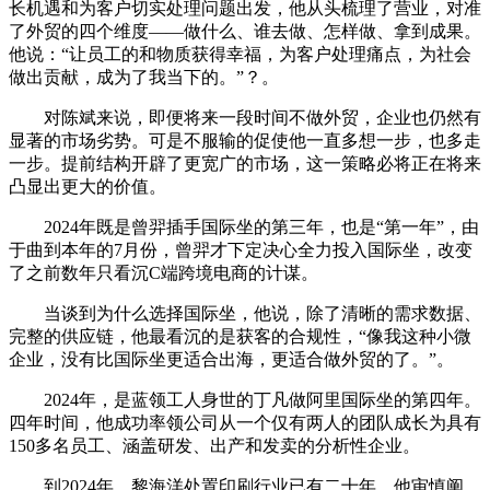
长机遇和为客户切实处理问题出发，他从头梳理了营业，对准
了外贸的四个维度——做什么、谁去做、怎样做、拿到成果。
他说：“让员工的和物质获得幸福，为客户处理痛点，为社会
做出贡献，成为了我当下的。”？。
对陈斌来说，即便将来一段时间不做外贸，企业也仍然有
显著的市场劣势。可是不服输的促使他一直多想一步，也多走
一步。提前结构开辟了更宽广的市场，这一策略必将正在将来
凸显出更大的价值。
2024年既是曾羿插手国际坐的第三年，也是“第一年”，由
于曲到本年的7月份，曾羿才下定决心全力投入国际坐，改变
了之前数年只看沉C端跨境电商的计谋。
当谈到为什么选择国际坐，他说，除了清晰的需求数据、
完整的供应链，他最看沉的是获客的合规性，“像我这种小微
企业，没有比国际坐更适合出海，更适合做外贸的了。”。
2024年，是蓝领工人身世的丁凡做阿里国际坐的第四年。
四年时间，他成功率领公司从一个仅有两人的团队成长为具有
150多名员工、涵盖研发、出产和发卖的分析性企业。
到2024年，黎海洋处置印刷行业已有二十年，他审慎阐