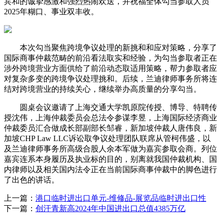
宾和的诚挚感激和强烈热闹欢送，并祝福全体勾当参取人员
2025年糊口、事业双丰收。
本次勾当聚焦跨境争议处理的新挑和和应对策略，分享了
国际商事仲裁范畴的前沿看法取实和经验，为勾当参取者正在
涉外跨境营业方面供给了前沿动态取适用策略，帮力参取者应
对复杂多变的跨境争议处理挑和。后续，兰迪律师事务所将连
结对跨境营业的持续关心，继续举办高质量的分享勾当。
圆桌会议邀请了上海交通大学凯原院传授、博导、特聘传
授沈伟，上海仲裁委员会总法令参谋李昱，上海国际经济商业
仲裁委员汇合做成长部副部长邹睿，新加坡仲裁人唐伟良，新
加坡CHP Law LLC诉讼取争议处理团队联席从管柯伟盛，以
及兰迪律师事务所高级合股人余本军做为嘉宾参取会商。列位
嘉宾连系本身履历及执业标的目的，别离就我国仲裁机构、国
内律师以及相关国内法令正在当前国际商事仲裁中的脚色进行
了出色的讲话。
上一篇：
港口临时进出口单元-维修品-展览品临时进出口性
下一篇：
创汗青新高2024年中国进出口总值4385万亿