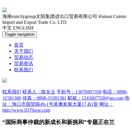
海南suncitygroup太阳集团进出口贸易有限公司
Hainan Cuirun
Import and Export Trade Co. LTD
中文
ENGLISH
Toggle navigation
首页
关于我们
贸易动态
贸易资讯
联系我们
联系我们
联系人：陈女士
手机号：13876907358
电话：0898-
31581380
传真：0898-31581381
邮箱：1243607558@qq.com
地
址：海口市国贸路49-1号港澳发展大厦17-B1室
网址：
http://www.0379zsw.com
“国际商事仲裁的新成长和新挑和”专题正在兰