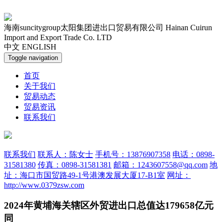
海南suncitygroup太阳集团进出口贸易有限公司
Hainan Cuirun
Import and Export Trade Co. LTD
中文
ENGLISH
Toggle navigation
首页
关于我们
贸易动态
贸易资讯
联系我们
联系我们
联系人：陈女士
手机号：13876907358
电话：0898-
31581380
传真：0898-31581381
邮箱：1243607558@qq.com
地
址：海口市国贸路49-1号港澳发展大厦17-B1室
网址：
http://www.0379zsw.com
2024年黄埔海关辖区外贸进出口总值达179658亿元
同