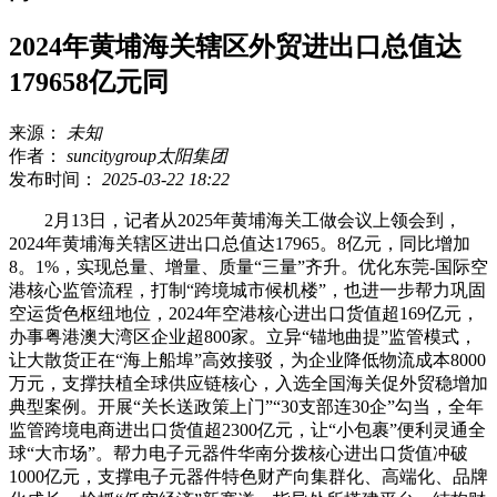
2024年黄埔海关辖区外贸进出口总值达
179658亿元同
来源：
未知
作者：
suncitygroup太阳集团
发布时间：
2025-03-22 18:22
2月13日，记者从2025年黄埔海关工做会议上领会到，
2024年黄埔海关辖区进出口总值达17965。8亿元，同比增加
8。1%，实现总量、增量、质量“三量”齐升。优化东莞-国际空
港核心监管流程，打制“跨境城市候机楼”，也进一步帮力巩固
空运货色枢纽地位，2024年空港核心进出口货值超169亿元，
办事粤港澳大湾区企业超800家。立异“锚地曲提”监管模式，
让大散货正在“海上船埠”高效接驳，为企业降低物流成本8000
万元，支撑扶植全球供应链核心，入选全国海关促外贸稳增加
典型案例。开展“关长送政策上门”“30支部连30企”勾当，全年
监管跨境电商进出口货值超2300亿元，让“小包裹”便利灵通全
球“大市场”。帮力电子元器件华南分拨核心进出口货值冲破
1000亿元，支撑电子元器件特色财产向集群化、高端化、品牌