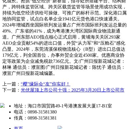
化成长。抢抓“低空经济”新赛道，指导处所搭建平台、结构财
产，跨特殊监管区域、跨关区载货监管等场景使用成功实现，
持续为低空经济供给可操做、可推广的标杆示范。深化港口属
地协同监管，试点白名单企业1941亿元货色港口快速通关。
2024年增城西坐国际班列发运量占广州市国际班列发运总量的
49%、广东省的41%，成为粤港澳大湾区国际商业物流新通
道。广州东部AEO指点核心正式启用，黄埔海关关区293家
AEO企业贡献54%的进出口值，外贸“从力军”和“压舱石”感化
凸显。2024年，东莞清溪保税物流核心（B型）进出口总值达
179亿元，列全国首位，办事外贸企业近4500家。优惠商业协
定等政策为企业减免税款736亿元。文/广州日报新花城记者：
林琳 通信员：濮宣图/广州日报新花城记者：陈忧子 通信员：
濮宣广州日报新花城编纂。
上一篇：
“樱”缘际会“友”你实好！
下一篇：
光伏屋顶上市公司十强：2025年3月20日上市公司市
地址：海口市国贸路49-1号港澳发展大厦17-B1室
电话：0898-31581380
传真：0898-31581381
首页