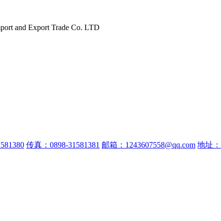
port and Export Trade Co. LTD
581380
传真：0898-31581381
邮箱：1243607558@qq.com
地址：