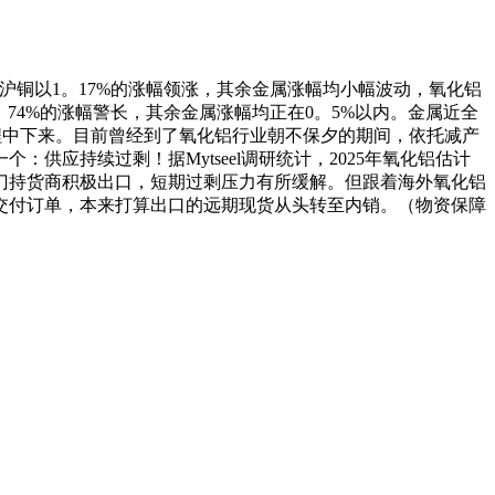
沪铜以1。17%的涨幅领涨，其余金属涨幅均小幅波动，氧化铝
。74%的涨幅警长，其余金属涨幅均正在0。5%以内。金属近全
程中下来。目前曾经到了氧化铝行业朝不保夕的期间，依托减产
应持续过剩！据Mytseel调研统计，2025年氧化铝估计
开，部门持货商积极出口，短期过剩压力有所缓解。但跟着海外氧化铝
交付订单，本来打算出口的远期现货从头转至内销。（物资保障