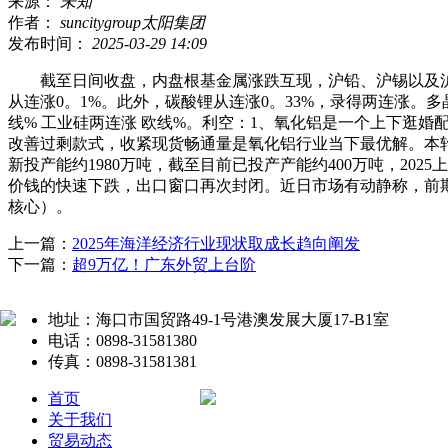
来源：
未知
作者：
suncitygroup太阳集团
发布时间：
2025-03-29 14:09
截至日间收盘，内盘根基金属涨跌互现，沪铅、沪锡以及沪镍一
从连涨0。1%。此外，碳酸锂从连涨0。33%，录得两连涨。
线% 工业硅两连涨 欧线%。利空：1、氧化铝是一个上下逛
改善过剩款式，收紧现货畅通量是氧化铝行业当下最优解。本轮下
新投产能约1980万吨，截至目前已投产产能约400万吨，20
价钱的快速下跌，出口窗口再次封闭。近日市场有动静称，前
核心）。
上一篇：
2025年海洋经济行业现状取成长趋向阐发
下一篇：
超9万亿！广东外贸上台阶
地址：海口市国贸路49-1号港澳发展大厦17-B1室
电话：0898-31581380
传真：0898-31581381
首页
关于我们
贸易动态