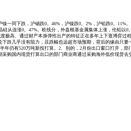
同下跌，沪锡跌0。46%，沪镍跌0。2%，沪铅跌0。11%。
多晶硅从连涨0。47%。欧线分，外盘根基金属集体上涨，伦铅以0
婚配度极高、通过财产本身弹性出产的特征正在多年上下逛博弈过
跌几乎没有阻力，且跌幅也远超市场预期，背后的缘由只要一个：供
25上半年仍有520万吨新投打算。2、别的，2月份出口窗口打
期采购国内现货打算出口的部门商业商通过采购海外低价现货去