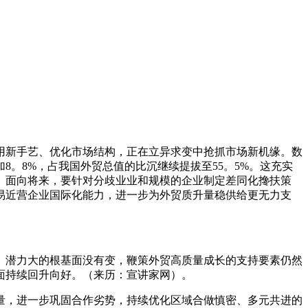
用新手艺、优化市场结构，正在立异求变中抢抓市场新机缘。数
加8。8%，占我国外贸总值的比沉继续提拔至55。5%。这充实
。面向将来，要针对分歧业业和规模的企业制定差同化搀扶策
易近营企业国际化能力，进一步为外贸质升量稳供给更无力支
潜力大的根基面没有变，鞭策外贸高质量成长的支持要素仍然
面持续回升向好。（来历：宣讲家网）。
量，进一步巩固合作劣势，持续优化区域合做慎密、多元共进的