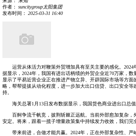
来源：
未知
作者：
suncitygroup太阳集团
发布时间：
2025-03-31 16:40
运营从体活力对鞭策外贸增加具有至关主要的感化。2024
据显示，2024年，我国有进出话柄绩的外贸企业近70万家，数
显示了平易近营企业正在推进产物立异、开辟国际市场等方面
略，帮帮提拔从动化程度，进一步加大出口信贷、出口安全等
持。
海关总署1月13日发布数据显示，我国货色商业进出口总值4
百舸争流千帆竞，披荆斩棘正远航。当前外部愈加复杂，外
安定。将来，跟着一揽子增量政策集中持续发力收效，我们完
带来前进，合做才能共赢。2024年，正在外部复杂性、严