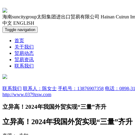
海南suncitygroup太阳集团进出口贸易有限公司
Hainan Cuirun Im
中文
ENGLISH
Toggle navigation
首页
关于我们
贸易动态
贸易资讯
联系我们
联系我们
联系人：陈女士
手机号：13876907358
电话：0898-31
http://www.0379zsw.com
立异高！2024年我国外贸实现“三量”齐升
立异高！2024年我国外贸实现“三量”齐升