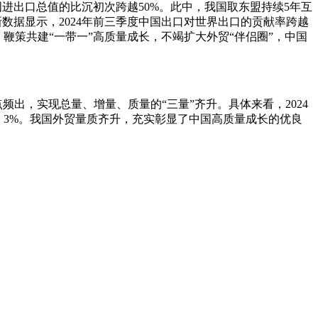
国进出口总值的比沉初次跨越50%。此中，我国取东盟持续5年互
新数据显示，2024年前三季度中国出口对世界出口的贡献率跨越
鞭策共建“一带一”高质量成长，不竭扩大外贸“伴侣圈”，中国
出，实现总量、增量、质量的“三量”齐升。具体来看，2024
加2。3%。我国外贸量质齐升，充实彰显了中国高质量成长的优良