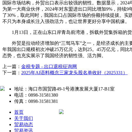
国际市场结构，外贸出口表示出较强的韧性。数据显示，2024
为第一大商业伙伴，2024年对东盟进出口同比增加9%，持续
了30%，取此同时，我国出口占国际市场的份额持续提拔。实
不只为本身成长注入强劲活力，也让世界更好分享中国机缘。
1月13日，正在山东口岸青岛前湾港，拆载外贸集拆箱的货轮停
外贸是拉动经济增加的“三驾马车”之一，是经济成长的主要“晴
年我国出口规模初次冲破25万亿元，达到25。45万亿元，同比
态势，也充实展示了我国经济的韧性强、活力脚。
上一篇：
金税专题 - 出口退税征询网
下一篇：
2025年AI语料概念三家龙头股名单收好（2025331）
地址：海口市国贸路49-1号港澳发展大厦17-B1室
电话：0898-31581380
传真：0898-31581381
首页
关于我们
贸易动态
贸易资讯