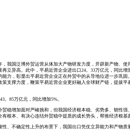
年，我国泛博外贸运营从体加大产物研发力度，开辟新产物、使
量再立异高。此中，平易近营企业进出口24。33万亿元，同比增
的能力，彰显出平易近营企业正在外贸中的从导地位进一步巩固
政策支撑力度，鞭策平易近营企业更好融入全球财产链，提拔平
3。85万亿元，同比增加5%。
贸稳增加面对严峻挑和，但我国经济根本稳、劣势多、韧性强、
全有根本、有决心连结外贸稳中提质的成长势头，帮推经济根基
峻性、不确定性上升的布景下，我国出口凭仗立异能力和产物质