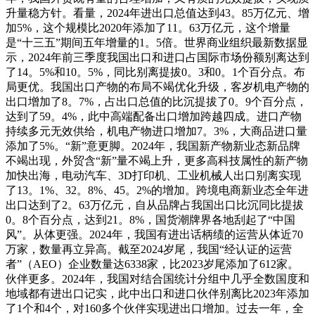
升量稳方针。看量，2024年进出口总值达到43。85万亿元、增
加5%，这个规模比2020年添加了11。63万亿元，这个增量
是“十三五”期间五年增量的1。5倍。世界商业组织最新数据显
示，2024年前三季度我国出口和进口占国际市场份额别离达到
了14。5%和10。5%，同比别离提拔0。3和0。1个百分点。布
局更优。我国出口产物的布局不竭优化升级，客岁机电产物的
出口增加了8。7%，占出口总值的比沉提拔了0。9个百分点，
达到了59。4%，此中高端配备出口增加跨越四成。进口产物
持续多元无效供给，机电产物进口增加7。3%，大商品进口量
添加了5%。“新”意更脚。2024年，我国新产物新业态新品牌
不竭出现，外贸含“新”量不竭上升，更多高科技属性的新产物
加快出海，电动汽车、3D打印机、工业机械人出口别离实现
了13。1%、32。8%、45。2%的增加。跨境电商新业态全年进
出口达到了2。63万亿元，自从品牌占我国出口比沉同比提拔
0。8个百分点，达到21。8%，国货潮牌界各地刮起了“中国
风”。从体更强。2024年，我国有进出话柄绩的运营从体近70
万家，数量再立异高。截至2024岁尾，我国“经认证的运营
者”（AEO）企业数量达6338家，比2023岁尾添加了612家。
伙伴更多。2024年，我国对结合国统计分组中几乎全数国度和
地域都有进出口记实，此中出口和进口伙伴别离比2023年添加
了1个和4个，对160多个伙伴实现进出口增加。过去一年，全