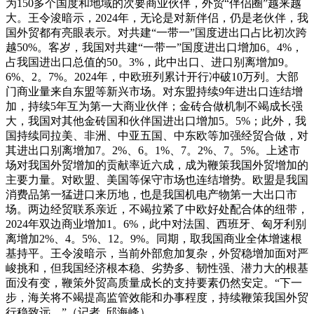
为150多个国度和地域的次要商业伙伴，外贸“伴侣圈”越来越
大。王令浚暗示，2024年，无论是对新伴侣，仍是老伙伴，我
国外贸都有亮眼表示。对共建“一带一”国度进出口占比初次跨
越50%。客岁，我国对共建“一带一”国度进出口增加6。4%，
占我国进出口总值的50。3%，此中出口、进口别离增加9。
6%、2。7%。2024年，中欧班列累计开行冲破10万列。大部
门商业量来自东盟等新兴市场。对东盟持续9年进出口连结增
加，持续5年互为第一大商业伙伴；金砖合做机制不竭成长强
大，我国对其他金砖国和伙伴国进出口增加5。5%；此外，我
国持续同拉美、非洲、中亚五国、中东欧等加强经贸合做，对
其进出口别离增加7。2%、6。1%、7。2%、7。5%。上述市
场对我国外贸增加的贡献率近六成，成为鞭策我国外贸增加的
主要力量。对欧盟、美国等保守市场也连结增势。欧盟是我国
消费品第一猛进口来历地，也是我国机电产物第一大出口市
场。两边经贸联系亲近，不竭拉紧了中欧好处配合体的纽带，
2024年双边商业增加1。6%，此中对法国、西班牙、匈牙利别
离增加2%、4。5%、12。9%。同期，取我国商业全体增速根
基持平。王令浚暗示，当前外部愈加复杂，外贸稳增加面对严
峻挑和，但我国经济根本稳、劣势多、韧性强、潜力大的根基
面没有变，鞭策外贸高质量成长的支持要素仍然安定。“下一
步，海关将不竭提高监管效能和办事程度，持续鞭策我国外贸
行稳致远。”（记者 邱海峰）。