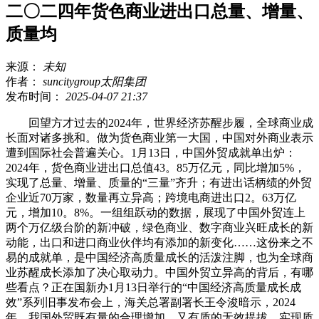
二〇二四年货色商业进出口总量、增量、
质量均
来源：
未知
作者：
suncitygroup太阳集团
发布时间：
2025-04-07 21:37
回望方才过去的2024年，世界经济苏醒步履，全球商业成
长面对诸多挑和。做为货色商业第一大国，中国对外商业表示
遭到国际社会普遍关心。1月13日，中国外贸成就单出炉：
2024年，货色商业进出口总值43。85万亿元，同比增加5%，
实现了总量、增量、质量的“三量”齐升；有进出话柄绩的外贸
企业近70万家，数量再立异高；跨境电商进出口2。63万亿
元，增加10。8%。一组组跃动的数据，展现了中国外贸连上
两个万亿级台阶的新冲破，绿色商业、数字商业兴旺成长的新
动能，出口和进口商业伙伴均有添加的新变化……这份来之不
易的成就单，是中国经济高质量成长的活泼注脚，也为全球商
业苏醒成长添加了决心取动力。中国外贸立异高的背后，有哪
些看点？正在国新办1月13日举行的“中国经济高质量成长成
效”系列旧事发布会上，海关总署副署长王令浚暗示，2024
年，我国外贸既有量的合理增加，又有质的无效提拔，实现质