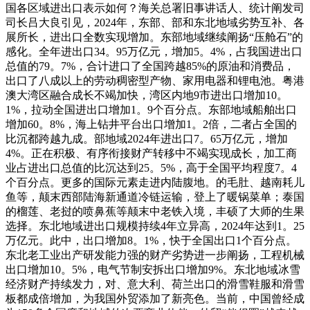
国各区域进出口表示如何？海关总署旧事讲话人、统计阐发司
司长吕大良引见，2024年，东部、部和东北地域劣势互补、各
展所长，进出口全数实现增加。东部地域继续阐扬“压舱石”的
感化。全年进出口34。95万亿元，增加5。4%，占我国进出口
总值的79。7%，合计进口了全国跨越85%的原油和消费品，
出口了八成以上的劳动稠密型产物、家用电器和锂电池。粤港
澳大湾区融合成长不竭加快，湾区内地9市进出口增加10。
1%，拉动全国进出口增加1。9个百分点。东部地域船舶出口
增加60。8%，海上钻井平台出口增加1。2倍，二者占全国的
比沉都跨越九成。部地域2024年进出口7。65万亿元，增加
4%。正在积极、有序衔接财产转移中不竭实现成长，加工商
业占进出口总值的比沉达到25。5%，高于全国平均程度7。4
个百分点。更多的国际元素走进内陆腹地。的毛肚、越南耗儿
鱼等，颠末西部陆海新通道冷链运输，登上了暖锅菜单；泰国
的榴莲、老挝的喷鼻蕉等颠末中老铁入境，丰硕了大师的生果
选择。东北地域进出口规模持续4年立异高，2024年达到1。25
万亿元。此中，出口增加8。1%，快于全国出口1个百分点。
东北老工业出产研发能力强的财产劣势进一步阐扬，工程机械
出口增加10。5%，电气节制安拆出口增加9%。东北地域冰雪
经济财产持续发力，对、意大利、荷兰出口的滑雪鞋服和滑雪
板都成倍增加，为我国外贸添加了新亮色。当前，中国曾经成