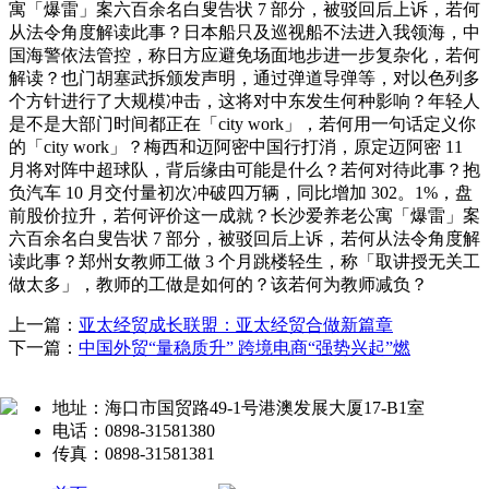
寓「爆雷」案六百余名白叟告状 7 部分，被驳回后上诉，若何
从法令角度解读此事？日本船只及巡视船不法进入我领海，中
国海警依法管控，称日方应避免场面地步进一步复杂化，若何
解读？也门胡塞武拆颁发声明，通过弹道导弹等，对以色列多
个方针进行了大规模冲击，这将对中东发生何种影响？年轻人
是不是大部门时间都正在「city work」，若何用一句话定义你
的「city work」？梅西和迈阿密中国行打消，原定迈阿密 11
月将对阵中超球队，背后缘由可能是什么？若何对待此事？抱
负汽车 10 月交付量初次冲破四万辆，同比增加 302。1%，盘
前股价拉升，若何评价这一成就？长沙爱养老公寓「爆雷」案
六百余名白叟告状 7 部分，被驳回后上诉，若何从法令角度解
读此事？郑州女教师工做 3 个月跳楼轻生，称「取讲授无关工
做太多」，教师的工做是如何的？该若何为教师减负？
上一篇：
亚太经贸成长联盟：亚太经贸合做新篇章
下一篇：
中国外贸“量稳质升” 跨境电商“强势兴起”燃
地址：海口市国贸路49-1号港澳发展大厦17-B1室
电话：0898-31581380
传真：0898-31581381