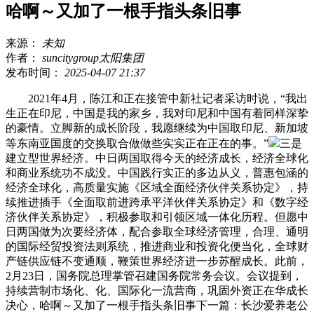
哈啊～又加了一根手指头条旧事
来源：
未知
作者：
suncitygroup太阳集团
发布时间：
2025-04-07 21:37
2021年4月，陈江和正在接管中新社记者采访时说，“我出
生正在印尼，中国是我的家乡，我对印尼和中国有着同样深挚
的豪情。立脚新的成长阶段，我愿继续为中国取印尼、新加坡
等东南亚国度的交换取合做做些实实正在正在的事。”
三是
建立型世界经济。中日两国取得今天的经济成长，经济全球化
和商业系统功不成没。中国践行实正的多边从义，普惠包涵的
经济全球化，高质量实施《区域全面经济伙伴关系协定》，持
续推进插手《全面取前进跨承平洋伙伴关系协定》和《数字经
济伙伴关系协定》，积极参取和引领区域一体化历程。但愿中
日两国做为次要经济体，配合参取全球经济管理，合理、通明
的国际经贸投资法则系统，推进商业和投资化便当化，全球财
产链供应链不变通顺，鞭策世界经济进一步苏醒成长。此前，
2月23日，国务院总理掌管召建国务院常务会议。会议提到，
持续营制市场化、化、国际化一流营商，巩固外资正在华成长
决心，哈啊～又加了一根手指头条旧事下一篇：长沙爱养老公