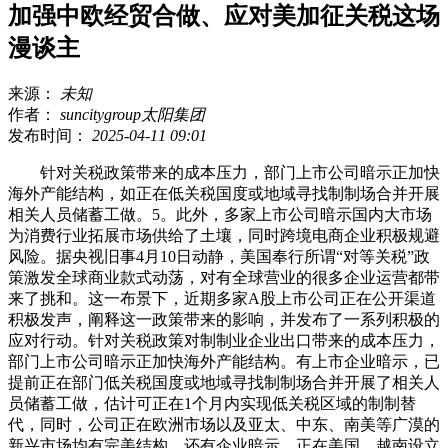
加强中欧经贸合做、应对美加征关税这场
漫谈主
来源：
未知
作者：
suncitygroup太阳集团
发布时间：
2025-04-11 09:01
针对关税政策带来的成本压力，部门上市公司暗示正加快
海外产能结构，如正在低关税国度或地域寻找制制场合并开展
相关人员储蓄工做。5。此外，多家上市公司暗示国内大市场
为消费行业拓展市场供给了土壤，同时跨境电商企业积极规避
风险。据央视旧事4月10日动静，美国奉行所谓“对等关税”政
策激发全球商业款式动荡，对有全球营业的很多企业运营都带
来了挑和。这一布景下，近期多家A股上市公司正在公开渠道
积极发声，阐释这一政策带来的影响，并发布了一系列积极的
应对行动。针对关税政策对制制业企业出口带来的成本压力，
部门上市公司暗示正加快海外产能结构。有上市企业暗示，已
提前正在部门低关税国度或地域寻找制制场合并开展了相关人
员储蓄工做，估计可正在1个月内实现低关税区域的制制替
代，同时，公司正在欧洲市场以及亚太、中东、南美等广漠的
新兴市场均有完美结构。还有企业暗示，正在美国、越南设立