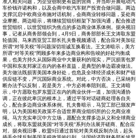
准入相关问题，为企业创制更有益的营商，并当即开展电动汽
车价钱许诺构和，以及会商中欧汽车财产投资合做问题。两边
支撑沉启中欧商业布施对话机制，会商商业转移问题，妥处商
业摩擦。两边暗示，将继续贸组织框架下加强沟通，配合推进
世贸组织，以世贸组织为焦点的多边商业体系体例。据央视旧
事，记者从商务部领会到，4月9日，商务部部长王文涛取东盟
轮值国、马来西亚贸工部长扎夫鲁视频通话，配合应对美加征
所谓“对等关税”等问题深切坦诚互换看法。王文涛暗示，美方
所谓“对等关税”罔顾多年来多边商业构和告竣的好处均衡成
果，也美方持久从国际商业中大量获利的现实，严沉损害包罗
中国和东友邦家正在内的各朴直益，是典型的单边霸凌做法。
美方做法既损害美国本身好处，也危及全球经济成长和财产链
供应链不变，严沉国际商业系统。对此，中方否决，已采纳判
断办法予以反制，若是美方，中方必将奉陪到底。王文涛暗
示，中方愿取包罗东盟正在内的商业伙伴一道，加强沟通协
调，正在彼此卑沉的根本上，通过平等对话磋商处理各自关
心，配合多边商业体系体例。扎夫鲁暗示，马贸工部已颁发声
明，认为美国相关政策不合适世界商业组织所的公允商业准
绳。马方充实卑沉中方立场，愿配合支撑多边从义和全球商业
成长，将取东盟就美国“对等关税”系列办法展开磋商、配合应
对。据央视旧事，欧盟9日通过首轮对美关税反制办法，起头
插手全球反制美国关税政策的行列。法国经济取财务部长埃里