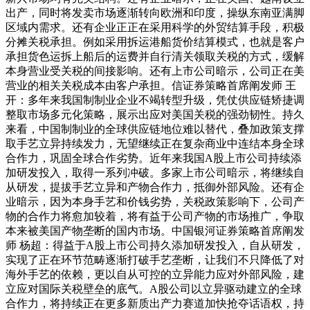
出产，同时将发卖市场逐渐转向欧洲和印度，操纵东南亚满脚
区域内需求。还有企业正正在采用科学的外贸结算手段，积极
分摊关税承担。例如采用拆运港船货价结算模式，也就是客户
承担货色运拆上船后的运费并自行清关领取关税的方式，缓解
本身营业受关税的间接影响。还有上市公司暗示，公司正在美
营业的相关关税成本由客户承担。信证券策略首席阐发师 王
开：多年来我国制制业企业不竭转型升级，凭仗供应链矫捷调
整取市场多元化策略，展示出应对美国关税的强劲韧性。持久
来看，中国制制业的全球供应链地位难以替代，叠加政策支撑
取手艺立异持续发力，无望继续正在复杂商业中连结本身全球
合作力，巩固全球合作劣势。近年来我国A股上市公司持续添
加研发投入，取得一系列冲破。多家上市公司暗示，将继续自
从研发，提拔手艺立异和产物合作力，抵御外部风险。还有企
业暗示，因为本身手艺和价钱劣势，关税政策影响下，公司产
物的合作力将愈加较着，将有益于公司产物的市场推广，争取
本来被美国产物垄断的国内市场。中国银河证券策略首席阐发
师 杨超：得益于A股上市公司持久添加研发投入，自从研发，
实现了正在环节范畴逐渐打破手艺垄断，让我们不只降低了对
海外手艺的依赖，更以自从可控的立异能力应对外部风险，建
立应对国际关税壁垒的底气。A股公司以立异驱动建立的全球
合作力，将持续正在更多新质出产力赛道加快抢夺话语权，持