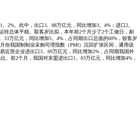
2%。此中，出口3。88万亿元，同比增加3。4%；进口2。
贸运转总体平稳。取客岁比拟，本年前2个月少了2个工做日，剔
33万亿元，同比增加5。4%，占同期出口总值的60%，较客岁
月份我国制制业采购司理指数（PMI）沉回扩张区间，通用设
近营企业进出口3。69万亿元，同比增加2%，占同期我国外
地位。前2个月，我国对东盟进出口1。03万亿元，同比增加4%，