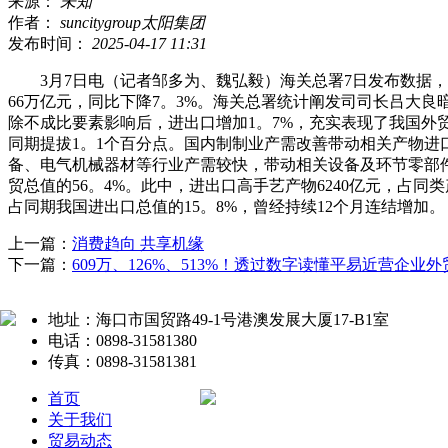
来源：
未知
作者：
suncitygroup太阳集团
发布时间：
2025-04-17 11:31
3月7日电（记者邹多为、魏弘毅）海关总署7日发布数据，本年
66万亿元，同比下降7。3%。海关总署统计阐发司司长吕大
除不成比要素影响后，进出口增加1。7%，充实表现了我国外贸
同期提拔1。1个百分点。国内制制业产需改善带动相关产物进
备、电气机械器材等行业产需较快，带动相关设备及环节零部件
贸总值的56。4%。此中，进出口高手艺产物6240亿元，占同
占同期我国进出口总值的15。8%，曾经持续12个月连结增加。
上一篇：
消费趋向 共享机缘
下一篇：
609万、126%、513%！透过数字读懂平易近营企业外
地址：海口市国贸路49-1号港澳发展大厦17-B1室
电话：0898-31581380
传真：0898-31581381
首页
关于我们
贸易动态