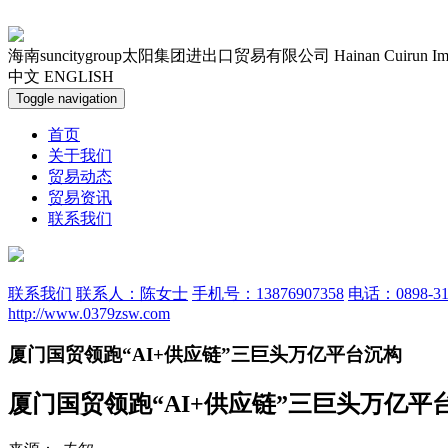
海南suncitygroup太阳集团进出口贸易有限公司
Hainan Cuirun Im
中文
ENGLISH
Toggle navigation
首页
关于我们
贸易动态
贸易资讯
联系我们
联系我们
联系人：陈女士
手机号：13876907358
电话：0898-31
http://www.0379zsw.com
厦门国贸领跑“AI+供应链”三巨头万亿平台沉构
厦门国贸领跑“AI+供应链”三巨头万亿平