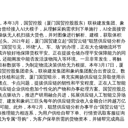
，本年3月，国贸控股（厦门国贸控股股东）联袂建发集团、象
台曾经接入AI大模子，从理解采购需求到下单施行，AI全面接管
操纵无人机扫描大货色，并对图像进行解析、建模，获取体积
。2021年起，厦门国贸建立起“国贸云链”聪慧供应链分析办
门国贸引见，环绕“人、车、场”的办理，正在大仓储物流环节
或许较好地保障货权平安。正在提拔仓储办理平安保障能力的同
，还能阐发中能否发活泼物闯入等环境。一旦非常发生，将触
标数据等，为制定物流决策供给无力根据。本年3月17日，厦
国贸控股集团牵头，联袂建发集团和象屿集团配合出资设立。数
台扶植和运营。厦门国贸暗示，将充实阐扬供应链立异取使用示
堵点、卡点问题，提拔供应链的韧性和平安程度。正在人工智能
供应链企业供给愈加个性化的产物和办事处理方案。国贸控股总
焦点驱动力，推进产研用融合共进，拓展供应链人工智能立异场
贸、建发和象屿三巨头每年的供应链营业收入金额合计跨越万亿
可能。此外，本年2月，聪慧供应链分析办事平台“国贸云链”已
的进修推理能力相连系，为用户供给自帮下单、行情资讯取客服征询
成为专属“导购”，为客户保举所需的货物资本，并辅帮完成商品