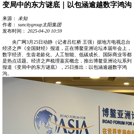
变局中的东方谜底｜以包涵逾越数字鸿沟
来源：
未知
作者：
suncitygroup太阳集团
发布时间：
2025-04-20 10:59
央广网3月25日动静（记者吕红桥 王强）据地方电视总台
经济之声《全国财经》报道，正在博鳌亚洲论坛本届年会上，
数字经济、生齿老龄化、人工智能、低碳成长、国际商业等都
是热点话题。经济之声梳理嘉宾概念，推出博鳌亚洲论坛系列
报道《变局中的东方谜底》，25日推出：以包涵逾越数字鸿
沟。