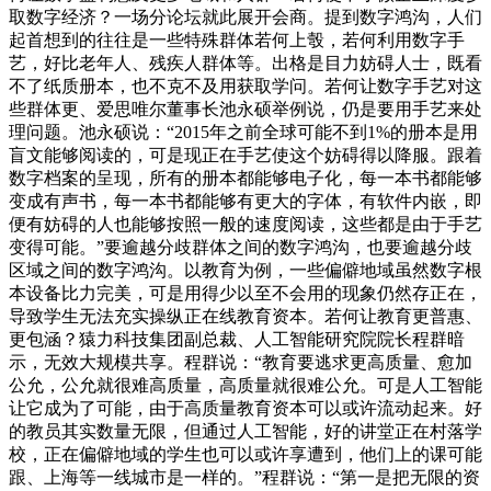
取数字经济？一场分论坛就此展开会商。提到数字鸿沟，人们
起首想到的往往是一些特殊群体若何上彀，若何利用数字手
艺，好比老年人、残疾人群体等。出格是目力妨碍人士，既看
不了纸质册本，也不克不及用获取学问。若何让数字手艺对这
些群体更、爱思唯尔董事长池永硕举例说，仍是要用手艺来处
理问题。池永硕说：“2015年之前全球可能不到1%的册本是用
盲文能够阅读的，可是现正在手艺使这个妨碍得以降服。跟着
数字档案的呈现，所有的册本都能够电子化，每一本书都能够
变成有声书，每一本书都能够有更大的字体，有软件内嵌，即
便有妨碍的人也能够按照一般的速度阅读，这些都是由于手艺
变得可能。”要逾越分歧群体之间的数字鸿沟，也要逾越分歧
区域之间的数字鸿沟。以教育为例，一些偏僻地域虽然数字根
本设备比力完美，可是用得少以至不会用的现象仍然存正在，
导致学生无法充实操纵正在线教育资本。若何让教育更普惠、
更包涵？猿力科技集团副总裁、人工智能研究院院长程群暗
示，无效大规模共享。程群说：“教育要逃求更高质量、愈加
公允，公允就很难高质量，高质量就很难公允。可是人工智能
让它成为了可能，由于高质量教育资本可以或许流动起来。好
的教员其实数量无限，但通过人工智能，好的讲堂正在村落学
校，正在偏僻地域的学生也可以或许享遭到，他们上的课可能
跟、上海等一线城市是一样的。”程群说：“第一是把无限的资