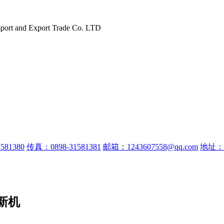
port and Export Trade Co. LTD
581380
传真：0898-31581381
邮箱：1243607558@qq.com
地址：
新机