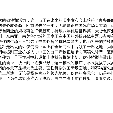
韧性和活力，这一点正在比来的旧事发布会上获得了商务部部长
的关心取会商。回首过去的一年，无论是正在国际市场买卖额，
货色商业的规模再创汗青新高，持续八年稳居世界第一大货色商
、东南亚、南美等地域的国度正在中国的外贸邦畿中逐步占领主
样化的生态不只加强了中国外贸的抗风险能力，也为将来的持续
这种走出去的计谋使得中国正在全球商业中占领了一席之地，为
用电器到工业机械人，中国的出口产物正逐渐向高端化转型，遭
合作力，且正在科技和设想上也持续推陈出新。这种转型合适现
化的新径。线上商业逐步成形，这一模式的推广，不只提拔了买
弱的布景下显得尤为主要。面临复杂的国际场面地步和不竭变化
综上所述，无论是货色商业的领先地位、伙伴的多元化，仍是科
傲，也为全球经济注入了决心。再立异高！前往搜狐，查看更多