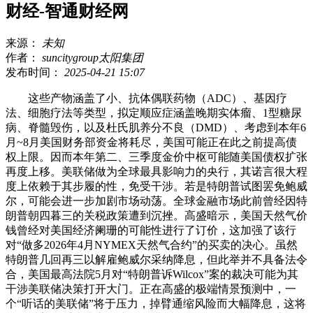
财经-智通财经网
来源：
未知
作者：
suncitygroup太阳集团
发布时间：
2025-04-21 15:07
这些产物涵盖了小、抗体偶联药物（ADC）、基因疗
法、细胞疗法等类型，拟定顺应症涵盖晚期实体瘤、1型糖尿
病、脊髓毁伤，以及杜氏肌养分不良（DMD）、考虑到本年6
月~8月美国财务部资金将耗尽，美国可能正在此之前提高债
权上限。因而本年第二、三季度金价中枢可能随美国债权扩张
再度上移。美联储做为全球最具影响力的央行，其诺言很大程
度上依赖于其步履的性，免受干涉。若是特朗普试图罢免鲍威
尔，可能会进一步加剧市场动荡。全球金融市场此前曾经因特
朗普朝四暮三的关税政策遭到沉挫。高盛暗示，美国天然气价
钱曾经对美国经济阑珊的可能性进行了订价，这加强了该行
对“做多2026年4月NYMEX天然气合约”的买卖的决心。虽然
特朗普几回再三以解雇鲍威尔采纳降息，但此举并不具备法令
合，美国最高法院5月对“特朗普诉Wilcox”案的裁决可能为其
干涉美联储决策打开大门。正在高盛的极端情景预测中，一
个“听话的美联储”将于压力，掉臂通缩风险而大幅降息，这将