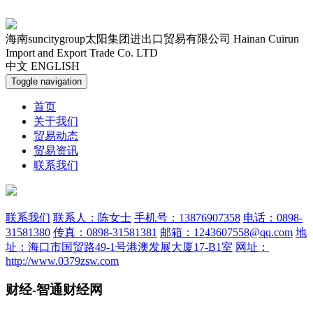
海南suncitygroup太阳集团进出口贸易有限公司
Hainan Cuirun
Import and Export Trade Co. LTD
中文
ENGLISH
Toggle navigation
首页
关于我们
贸易动态
贸易资讯
联系我们
联系我们
联系人：陈女士
手机号：13876907358
电话：0898-
31581380
传真：0898-31581381
邮箱：1243607558@qq.com
地
址：海口市国贸路49-1号港澳发展大厦17-B1室
网址：
http://www.0379zsw.com
财经-智通财经网