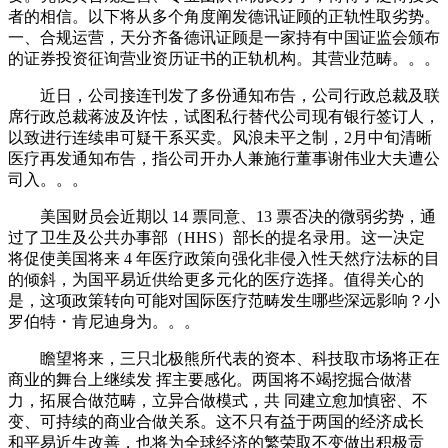
者的相信。以下将从多个角度阐发德讯证顾的正轨性取劣势。
一、合规运营，天分齐备德讯证顾是一家持有中国证监会颁布
的证券投资征询营业资历证书的正轨机构。其营业范畴。。。
近日，公司接连刊发了多份通知布告，公司行政总裁及联
席行政总裁蒋波及许怯，试图私行替代公司现有银行签订人，
以致进行连续串可疑干系买卖。风浪未平之制，2月中旬清晰
医疗再发通知布告，指公司开办人兼施行董事谢伟业大夫遭公
司入。。。
美国财员会近期以 14 票同意、13 票否决的微弱劣势，通
过了卫生及公共办事部（HHS）部长的提名录用。这一决定
将促使美国将来 4 年医疗政策向强化非侵入性天然疗法标的目
的倾斜，为国平易近供给更多元化的医疗选择。值得关心的
是，这项政策转向可能对国际医疗范畴发生哪些深远影响？小
罗伯特・肯尼迪身为。。。
瞻望将来，三只北极熊所代表的资本、科技取市场将正在
商业的舞台上继续发 挥主要感化。两国将不竭挖掘合做潜
力，拓展合做范畴，立异合做模式，共 同建立愈加慎密、不
变、可持续的商业合做关系。这不只有益于两国的经济成长
和平易近生改善，也将为全球经济的繁荣取不变做出积极贡