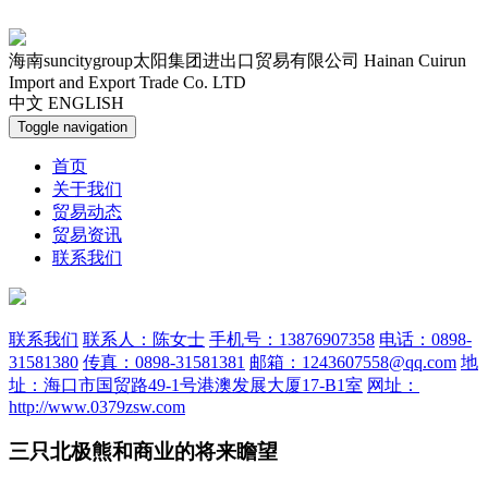
海南suncitygroup太阳集团进出口贸易有限公司
Hainan Cuirun
Import and Export Trade Co. LTD
中文
ENGLISH
Toggle navigation
首页
关于我们
贸易动态
贸易资讯
联系我们
联系我们
联系人：陈女士
手机号：13876907358
电话：0898-
31581380
传真：0898-31581381
邮箱：1243607558@qq.com
地
址：海口市国贸路49-1号港澳发展大厦17-B1室
网址：
http://www.0379zsw.com
三只北极熊和商业的将来瞻望