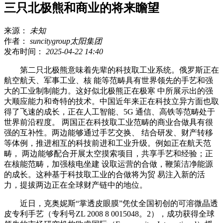
三只北极熊和商业的将来瞻望
来源：
未知
作者：
suncitygroup太阳集团
发布时间：
2025-04-22 14:40
第二只北极熊意味着先辈的科技取工业系统。俄罗斯正在
航空航天、军事工业、核 能等范畴具有世界领先的手艺和强
大的工业制制能力。这好似北极熊正在极寒 中所展示出的强
大顺应能力和奇特的技术。中国近年来正在科技立异方面也取
得了飞速的成长，正在人工智能、5G 通信、高铁等范畴处于
世界前沿程度。 两国正在科技取工业范畴的商业合做具有很
强的互补性。两边能够通过手艺交换、 结合研发、财产转移
等体例，推进相互的科技前进和工业升级。例如正在航天范
畴， 两边能够配合开展太空摸索项目，共享手艺和经验；正
在核能范畴，加强核电坐建 设取运营的合做，鞭策洁净能源
的成长。这种基于科技取工业的合做将为贸 易注入新的活
力，提拔两边正在全球财产链中的地位。
近日，克奥妮斯“掌透皮眼膜”凭仗全国初创的可溶微晶透
皮专利手艺（专利号ZL 2008 8 0015048。2），成功获得全球