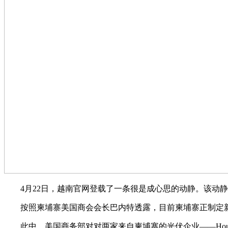
4月22日，越南官网登载了一条很是成心思的动静。该动静
按照柬埔寨美国商会会长巴内特透露，目前柬埔寨正制定新法
此中，美国商务部对对两家来自柬埔寨的光伏企业——Hounen Sola