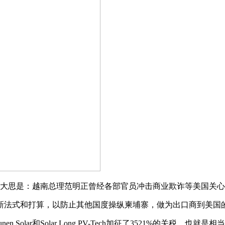
大思是：越南总理范明正曾经各部官员冲击商业欺诈等美国关心
式和打算，以防止其他国度操纵柬埔寨，做为出口商到美国的
r和Solar Long PV-Tech加征了3521%的关税，也就是相