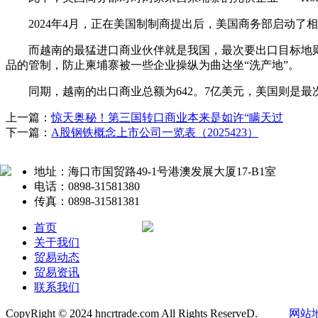
2024年4月，正在美国制制商提出后，美国商务部启动了
而越南的最猛进口商业伙伴就是我国，最次要出口目标地则
品的管制，防止柬埔寨被一些企业操纵为曲达坐“洗产地”。
同期，越南的出口商业总额为642。7亿美元，美国则是最次要
上一篇：
惊天奥秘！第三国转口商业本来是如许“瞒天过
下一篇：
A股钢铁概念上市公司一览表（2025423）
地址：海口市国贸路49-1号港澳发展大厦17-B1室
电话：0898-31581380
传真：0898-31581381
首页
关于我们
贸易动态
贸易资讯
联系我们
CopyRight © 2024 hncrtrade.com All Rights ReserveD.
网站