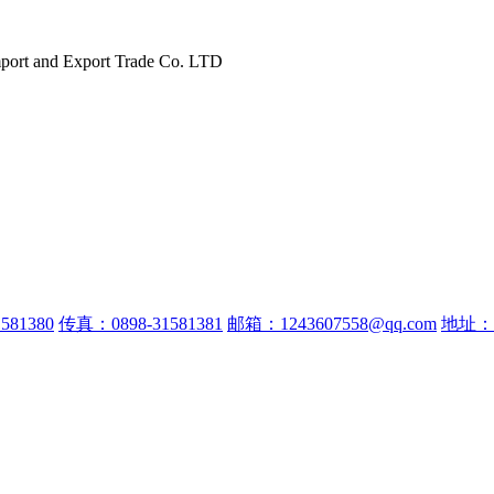
port and Export Trade Co. LTD
581380
传真：0898-31581381
邮箱：1243607558@qq.com
地址：