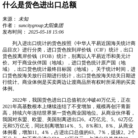
什么是货色进出口总额
来源：
未知
作者：
suncitygroup太阳集团
发布时间：
2025-05-18 15:06
列入进出口统计的货色按照《中华人平易近国海关统计商
品目次》进行分类，进口货色按到岸价钱（CIF）统计，出口
货色按离岸价钱（FOB）统计，别离以人平易近币和美元计
价。对于商业伙伴国（地域），进口货色统计原产国（地
域），出口货色统计最终目标国（地域）。关于统计时间，进
口货色按海关放行日期进行统计，出口货色按海关结关日期进
行统计。商业体例是买卖两边让渡商品所有权时所采用的买卖
体例。
2022年，我国货色进出口总值初次冲破40万亿元，正在
2021年高基数根本上继续连结了不变增加，规模再创汗青新
高，持续六年连结世界第一货色商业国地位。从商业伙伴看，
我国对东盟、欧盟、美国别离进出口6。4万亿元、5。62万亿
元和5万亿元，同比别离增加14％、5。8％和3。8％。从商业
体例看，增加11。4％，占进出口总值的63。7％，提拔2。2个