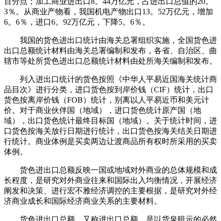
百分点；加工商业进出口8。44万亿元，占进出口总值的20。
3％。从商业产物看，我国机电产物出口13。52万亿元，增加
6。6％，进口6。92万亿元，下降5。6％。
我国的货色进出口统计由海关总署组织实施，全国货色进
出口总额统计材料由海关总署编制和发布，各省、自治区、曲
辖市等处所货色进出口总额统计材料由处所海关编制和发布。
列入进出口统计的货色按照《中华人平易近国海关统计商
品目次》进行分类，进口货色按到岸价钱（CIF）统计，出口
货色按离岸价钱（FOB）统计，别离以人平易近币和美元计
价。对于商业伙伴国（地域），进口货色统计原产国（地
域），出口货色统计最终目标国（地域）。关于统计时间，进
口货色按海关放行日期进行统计，出口货色按海关结关日期进
行统计。商业体例是买卖两边让渡商品所有权时所采用的买卖
体例。
货色进出口总额反映一国或地域对外商业的总体规模和成
长程度，是研究对外商业往来和国际出入均衡情况，开展经济
阐发和决策、进行宏不雅经济调控的主要根据，是研究对外经
济商业成长和国际经济商业关系的主要材料。
货色进出口总额，又称进出口总额，是以货泉暗示的必然