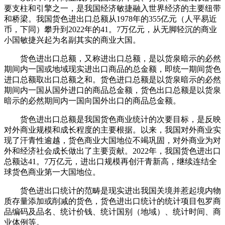
要支柱和引擎之一，是我国经济敏捷融入世界经济的主要纽带
和桥梁。我国货色进出口总额从1978年的355亿元（人平易近
币，下同）攀升到2022年的41。7万亿元，从无脚轻沉的商业
小国敏捷兴起为名副其实的商业大国。
货色进出口总额，又称进出口总额，是以货泉暗示的必然
期间内一国或地域现实进出口商品的总金额，即统一期间货色
进口总额取出口总额之和。货色进口总额是以货泉暗示的必然
期间内一国从国外进口的商品总金额，货色出口总额是以货泉
暗示的必然期间内一国向国外出口的商品总金额。
货色进出口总额是我国货色商业统计的次要目标，是反映
对外商业规模和成长程度的主要根据。以来，我国对外商业实
现了汗青性逾越，货色商业大国地位不竭巩固，对外商业为对
外和经济社会成长做出了主要贡献。2022年，我国货色进出口
总额达41。7万亿元，进出口规模再创汗青新高，继续连结全
球货色商业第一大国地位。
货色进出口统计的范畴是现实进出我国关境并惹起境内物
质存量添加或削减的货色，货色进出口统计的统计项目包罗商
品编码及品名、统计价钱、统计国别（地域）、统计时间、商
业体例等。