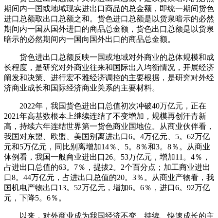
期间内一国或地域现实进出口商品的总金额，即统一期间货色
进口总额取出口总额之和。货色进口总额是以货泉暗示的必然
期间内一国从国外进口的商品总金额，货色出口总额是以货泉
暗示的必然期间内一国向国外出口的商品总金额。
货色进出口总额反映一国或地域对外商业的总体规模和成
长程度，是研究对外商业往来和国际出入均衡情况，开展经济
阐发和决策、进行宏不雅经济调控的主要根据，是研究对外经
济商业成长和国际经济商业关系的主要材料。
2022年，我国货色进出口总值初次冲破40万亿元，正在
2021年高基数根本上继续连结了不变增加，规模再创汗青新
高，持续六年连结世界第一货色商业国地位。从商业伙伴看，
我国对东盟、欧盟、美国别离进出口6。4万亿元、5。62万亿
元和5万亿元，同比别离增加14％、5。8％和3。8％。从商业
体例看，我国一般商业进出口26。53万亿元，增加11。4％，
占进出口总值的63。7％，提拔2。2个百分点；加工商业进出
口8。44万亿元，占进出口总值的20。3％。从商业产物看，我
国机电产物出口13。52万亿元，增加6。6％，进口6。92万亿
元，下降5。6％。
以来，对外商业成为我国经济不变、持续、快速成长的主