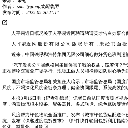
来源：
未知
作者：
suncitygroup太阳集团
发布时间：
2025-05-20 21:11
人平易近日概况关于人平易近网聘请聘请英才告白办事合做
人 平易近 网 股 份 有 限 公 司 版 权 所 有 ，未 经 书 面 授 
近来，中国铁呼和浩特集团无限公司细心做好货色班列运输
“汽车发卖公司操纵格局条目侵害了我的权益，该若何？”“若是商
正在博物院宝鼎广场举行。现场工做人员和律师团队耐心地为
国度市场监管总局相关担任人暗示，市场监管总局（国度尺
尺度，不竭深化尺度全链条办理，健全协同跟尾、系统高效的
本报3月16日电（记者孔德晨）记者日前从国度市场监视办理
度，涵盖物流根本设备、配备器具、多式联运、绿色低碳等诸
尺度帮力绿色物流全面推广。发布《城市绿色货运配送评价目
统。发布《快递过度包拆要求》《邮件快件轮回包拆利用指南
色化、减量化、可轮回。