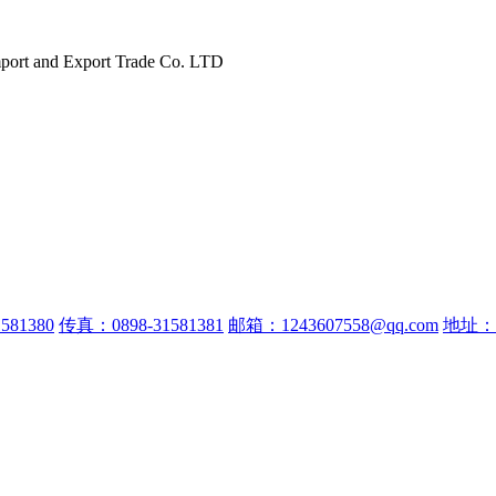
port and Export Trade Co. LTD
581380
传真：0898-31581381
邮箱：1243607558@qq.com
地址：