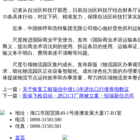
记者从自治区科技厅获悉，日前自治区科技厅结合财务厅从
35条具体行动，对症下药、精准发力，保障自治区科技打算
近来，中国铁呼和浩特集团无限公司细心做好货色班列运输
尺度推进国际商业平安便当。发布《国际商业术语运输条目使
释义，提出商业术语法则的使用、拆运条目的使用、运输单证
输义务不明白、费用表述不清晰等问题。
尺度引领物流园区集约成长。发布新版《物流园区办事规范
求，细化物流园区正在设备智能化、成长绿色化方面的办理要
体提拔物流节点运转效率和办事质量，帮力跨区域物流资本整
上一篇：
关于恢复工银瑞信中债1-5年进出口行债券指数证
下一篇：
医保飞检启动；进口CT厂商被立案；恒瑞新任总司
地址：海口市国贸路49-1号港澳发展大厦17-B1室
电话：0898-31581380
传真：0898-31581381
首页