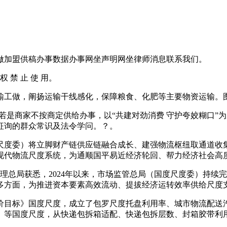
加盟供稿办事数据办事网坐声明网坐律师消息联系我们。
权 禁 止 使 用。
工做，阐扬运输干线感化，保障粮食、化肥等主要物资运输。
家不按商定供给办事，以“共建对劲消费 守护夸姣糊口”为从题的
征询的群众常识及法令学问。？。
度委）将立脚财产链供应链融合成长、建强物流枢纽取通道收集
现代物流尺度系统，为通顺国平易近经济轮回、帮力经济社会高
总局获悉，2024年以来，市场监管总局（国度尺度委）持续完
多方面，为推进资本要素高效流动、提拔经济运转效率供给尺度
标》国度尺度，成立了包罗尺度托盘利用率、城市物流配送汽
》等国度尺度，从快递包拆箱适配、快递包拆层数、封箱胶带利