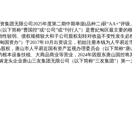
资集团无限公司2025年度第二期中期单据(品种二)获“AA+”
以下简称“曹国控”或“公司”或“刊行人”）是曹妃甸区最主要
动性较弱、债权规模较大和子公司股权划转对收益不变性发生必
资办”）于2017年10月出资设立，初始注册本钱为人平易近币5
0%股权，唐山市人平易近国有资产监视办理委员会（以下简称“唐
根本设备扶植、大商品商业等营业，2024年因股东唐山国控将
范畴龙头企业唐山三友集团无限公司（以下简称“三友集团”）第