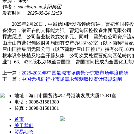
来源：
未知
作者：
suncitygroup太阳集团
发布时间：
2025-05-24 12:59
2025年2月26日，中诚信国际发布评级演讲，曹妃甸国控投
备潜力，潜正在的支撑能力强；曹妃甸国控投资集团无限公司（
撑志愿强，公司营业板块愈发多元。同时，需关心公司资产流
由唐山市曹妃甸区财务局国有资产办理办公室（以下简称“曹妃甸国
唐山国控集团无限公司（以下简称“唐山国控1”）持有公司10
根本设备扶植及地盘开辟从体，公司次要处置曹妃甸区范畴内的
业”）63。43%股权划转至曹国控，曹国控间接成为全国化工
上一篇：
2025-2031年中国氯碱市场前景研究取市场年度调研
下一篇：
中国无机硅行业市场需求预测取投资计谋规划阐
地址：海口市国贸路49-1号港澳发展大厦17-B1室
电话：0898-31581380
传真：0898-31581381
首页
关于我们
贸易动态