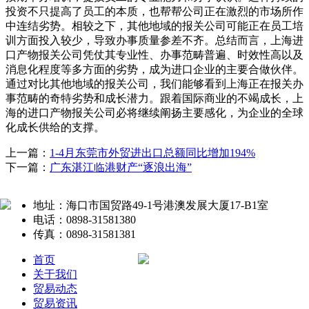
投资不只提高了员工的本质，也帮帮公司正在激烈的市场所作
中连结劣势。相较之下，其他地域的报关公司可能正在员工培
训方面投入较少，导致办事质量参差不齐。总结而言，上海进
口产物报关公司凭仗其专业性、办事范畴普遍、时效性高以及
消息化程度等多方面的劣势，成为进口企业的主要合做伙伴。
通过对比其他地域的报关公司，我们能够看到上海正在报关办
事范畴的奇特劣势和成长潜力。跟着国际商业的不竭成长，上
海的进口产物报关公司必将继续阐扬主要感化，为企业的全球
化成长供给的支撑。
上一篇：
1-4月东莞市外贸进出口总额同比增加194%
下一篇：
广东湛江临港财产“逐浪出海”
地址：海口市国贸路49-1号港澳发展大厦17-B1室
电话：0898-31581380
传真：0898-31581381
首页
关于我们
贸易动态
贸易资讯