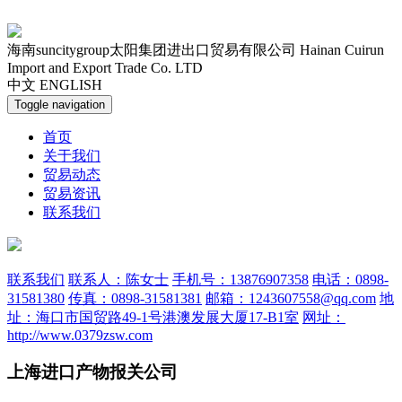
海南suncitygroup太阳集团进出口贸易有限公司
Hainan Cuirun
Import and Export Trade Co. LTD
中文
ENGLISH
Toggle navigation
首页
关于我们
贸易动态
贸易资讯
联系我们
联系我们
联系人：陈女士
手机号：13876907358
电话：0898-
31581380
传真：0898-31581381
邮箱：1243607558@qq.com
地
址：海口市国贸路49-1号港澳发展大厦17-B1室
网址：
http://www.0379zsw.com
上海进口产物报关公司