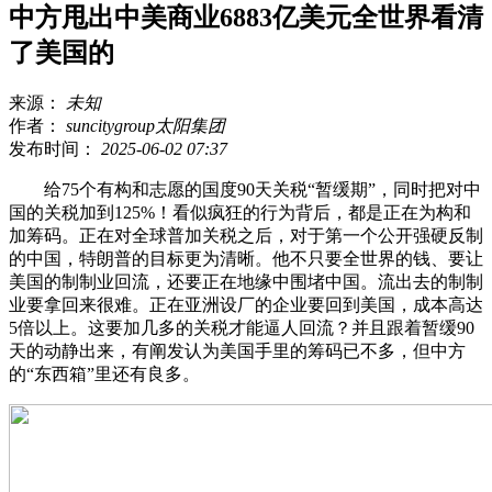
中方甩出中美商业6883亿美元全世界看清
了美国的
来源：
未知
作者：
suncitygroup太阳集团
发布时间：
2025-06-02 07:37
给75个有构和志愿的国度90天关税“暂缓期”，同时把对中
国的关税加到125%！看似疯狂的行为背后，都是正在为构和
加筹码。正在对全球普加关税之后，对于第一个公开强硬反制
的中国，特朗普的目标更为清晰。他不只要全世界的钱、要让
美国的制制业回流，还要正在地缘中围堵中国。流出去的制制
业要拿回来很难。正在亚洲设厂的企业要回到美国，成本高达
5倍以上。这要加几多的关税才能逼人回流？并且跟着暂缓90
天的动静出来，有阐发认为美国手里的筹码已不多，但中方
的“东西箱”里还有良多。