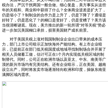
税办法，严沉干扰两国一般合做。细心复盘，美方事实从这些
年的关税和、商业和中获得了什么？全体商业逆差是扩大了，
仍是缩小了？制制业的合作力是上升了，仍是下降了？通缩是
好转了，仍是恶化了？的糊口是变好了，仍是变糟了？美方该
当很清晰谜底。现在，美方推出的新一轮所谓“对等关税”势必
进一步加沉美国糊口承担，损害美国财产成长前景。
对于美国关税上涨对我国制制业企业出口带来的成本压
力，部门上市公司暗示正加快海外产能结构。有上市企业暗
示，已提前正在部门低关税国度或地域寻找制制场合并开展了
相关人员储蓄工做，估计可正在1个月内实现低关税区域的制
制替代。同时，公司正在欧洲市场以及亚太、中东、南美等广
漠的新兴市场均有完美结构。还有企业暗示，正在美国、越南
设立出产，同时将发卖市场逐渐转向欧洲和印度，操纵东南亚
满脚区域内需求。