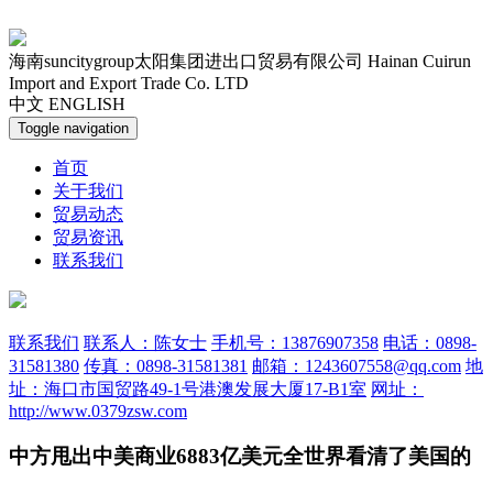
海南suncitygroup太阳集团进出口贸易有限公司
Hainan Cuirun
Import and Export Trade Co. LTD
中文
ENGLISH
Toggle navigation
首页
关于我们
贸易动态
贸易资讯
联系我们
联系我们
联系人：陈女士
手机号：13876907358
电话：0898-
31581380
传真：0898-31581381
邮箱：1243607558@qq.com
地
址：海口市国贸路49-1号港澳发展大厦17-B1室
网址：
http://www.0379zsw.com
中方甩出中美商业6883亿美元全世界看清了美国的