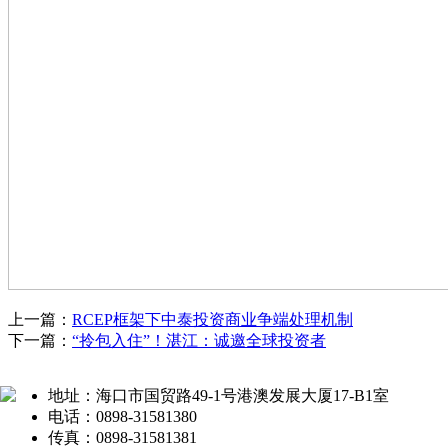
上一篇：
RCEP框架下中泰投资商业争端处理机制
下一篇：
“拎包入住”！湛江：诚邀全球投资者
地址：海口市国贸路49-1号港澳发展大厦17-B1室
电话：0898-31581380
传真：0898-31581381