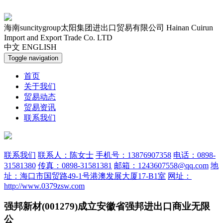
海南suncitygroup太阳集团进出口贸易有限公司
Hainan Cuirun
Import and Export Trade Co. LTD
中文
ENGLISH
Toggle navigation
首页
关于我们
贸易动态
贸易资讯
联系我们
联系我们
联系人：陈女士
手机号：13876907358
电话：0898-
31581380
传真：0898-31581381
邮箱：1243607558@qq.com
地
址：海口市国贸路49-1号港澳发展大厦17-B1室
网址：
http://www.0379zsw.com
强邦新材(001279)成立安徽省强邦进出口商业无限
公