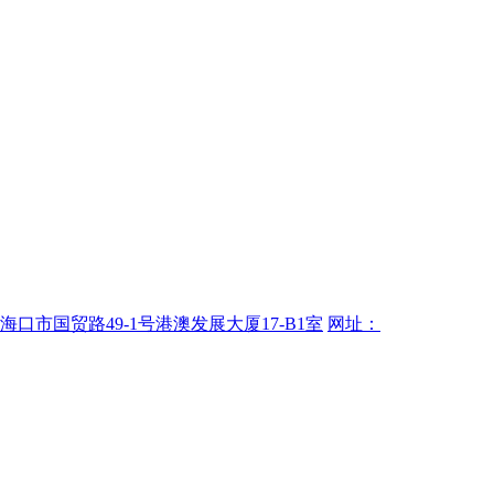
海口市国贸路49-1号港澳发展大厦17-B1室
网址：