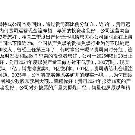
持或公司本身回购，通过贵司高比例分红亦…近5年，贵司运
，为何贵司运营现金流净额…卑崇的投资者您好，公司运营勾当
投资者您好，相关二季度出产运营环境请您关心公司届时正在上海
年同比下降近2%。全国从产焦煤的贵省焦煤行业为何不以销定
和收入，曾经上任第三年了，何时拿出来呢？贵司何时分红，连
发卖和回款？卑崇的投资者您好，公司于2025年5月28日正
好，公司2024年度煤炭产量工做方针不低于3，300万吨，现实
亏4。1亿，铺龙湾发卖9。1亿微利0。001亿，贵司请给出合理注
题。2025年，公司将充实连系各矿井的现实环境，…为何国度
者和少数股东获利大额…董秘你好！贵司2024年报第19页的产
投资者您好，公司对外披露的产量为原煤口径，销量包罗原煤和精