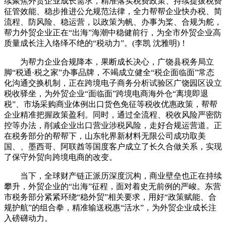
续聚焦外贸企业成长需求，精准落实税费政策、持续提拔税费
征管效能、稳步推进公允规范法律，全力帮帮企业快办税、简
流程、防风险、稳运营，以政策为帆、办事为桨、合规为舵，
帮力外贸企业正在“出海”海潮中稳健前行，为全市外贸企业高
质量成长注入络绎不绝的“税动力”。(李凯 沈雅明)！
为帮力企业合规降本，果断成长决心，广饶县税务局立
脚“税通·税之家”办事品牌，不竭成立健全“税企面临面”常态
化沟通交换机制，正在跨境电子商务分析试验区广饶园区设立
税收驿坐，为外贸企业“面临面”跨境电商海外仓“离境即退
税”、市场采购商业体例出口货色免征等税收优惠政策，帮帮
企业精准把握政策盈利。同时，通过全流程、税收风险严密防
控等办法，削减企业出口营业涉税风险，走好合规运营道。正
在税务部分的帮帮下，山东牝界新材料无限公司成功取美
国、、墨西哥、阿联酋等国度客户成立了长久合做关系，实现
了保守外贸向跨境电商的改变。
当下，全球财产链正派历深度沉构，商业壁垒也正在持续
攀升，外贸企业的“出海”征程，面对着史无前例的严峻。东营
市税务部分紧紧环绕“稳外贸”相关要求，用好“政策赋能、合
规护航”的组合拳，精准输送税惠“活水”，为外贸企业成长注
入磅礴动力。