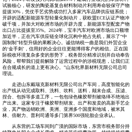
试验核心，研发的陶瓷基复合材料制动片利用寿命较保守产物
提拔30%，凭仗手艺劣势成功打入多家汽车品牌供应链系统；
开辟的适配新能源车型轻量化制动片，获欧盟ECE认证产物冲
破千项，并加大对欧洲市场的开辟力度，新能源车型配套产物
出口占比提拔至35%。2024年，宝丰汽车对欧洲市场出口额增
加近半，正在汽车供应链全球化沉构中抢占先机，展示了“中
国制制”转型升级的果断决心。诚信纳税一曲是我们外贸企业
的‘金手刺’，信用好的企业往往更能博得客户的相信。正在国
际税收环境复杂多变的形势下，税务部分精准识别并自动奉告
风险，帮帮我们提前解除了运营过程中的涉税现患，让我们正
在合规成长的道上更有决心。”山东牝界新材料无限公司总司
理说。
走进山东戴瑞克新材料无限公司出产车间，高度智能化的
出产线从动完成取料、洗料、吹料、送料，颠末合成、压滤、
捏合、包拆等多道工序，一包包绿色橡胶帮剂被络绎不绝地出
产出来。这家专注于橡胶帮剂研发、出产和发卖的高新手艺企
业，其产物远销欧洲、美洲、亚洲多个国度和地域，被米其
林、倍耐力、普利司通等多门第界500强轮胎企业承认。
从东营的工场车间到广漠的国际市场，东营市税务部分持