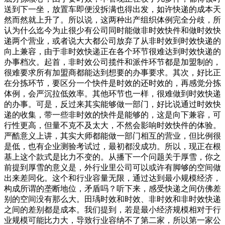
送到下一坐，放置车即便没拆满也得出发，如许快递的成本天
然而然就上升了。所以说，这两种出产组织体例完全分歧，所
认为什么迄今为止很少有公司同时能做非时效快件和做时效快
递两个营业，或者说大大都公司放弃了从非时效到时效快递的
向上兼容，由于非时效快递正在各个环节很难达到时效快递的
办事档次。起首，非时效公司揽件和派件环节都是加盟制的，
很难要求所有加盟商都能达到想要的办事要求。其次，好比正
在分拣环节，要区分一个快件是时效的还时效的，再感觉分拣
体例，会严沉拉低效率。其他环节也一样，很难做到时效快递
的办事。可是，反过来其实能够做一部门，好比说通过时效快
递的收集，带一些非时效的快件是能够的，这是向下兼容，可
行性更高，但量不克不及太大，不然会影响时效快件的体验。
严酷意义上讲，其实大师都能做一部门相互的营业，但比例很
是低，也有企业测验考试过，最初都没成功。所以，现正在根
基上这个款式是比力不变的。从播下一个问题关于厚雪，你之
前提到厚雪的意义是，外行业里公司可以或许有脚够的空间做
出来差同化。这个和行业容量无限，通过达到最小规模经济，
构成所谓的垄断地位，矛盾吗？听下来，感受快递之间仿佛差
别的空间没有那么大。田瑀时效和时效、非时效和非时效快递
之间的差别都是成本。我们提到，若是最小经济规模相对于行
业规模可能比力大，导致行业容纳不了第二家，所以第一家公