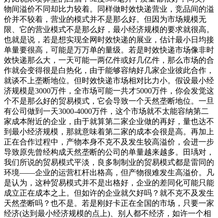
物间溢价不同却比力较着。同样做时效快递营业，竞品间的溢
价并不较着，营业的模式并不是那么好。但因为市场规模无
限、它的营业模式不是那么好，最小经济规模的要求就很高。
也就是说，若是想实现全网时效快递的展业，估计最小日均接
单量要很高，可能是万万单的量级。若是时效快递市场像非时
效快递那么大，一天可能一两亿件或好几亿件，那么市场的合
作就会变得很是白热化，由于能够容纳好几家企业彼此合作，
就谈不上垄断地位。但时效快递市场相对比力小。假设最小经
济规模是3000万件，全市场可能一共才5000万件，你会发觉这
个不是那么好的贸易模式，它会导致一个天然垄断地位。一旦
有公司做到一天3000-4000万件，这个市场就不太能容纳第二
家成本附近的企业，由于就算第二家企业做的再好，量也达不
到最小经济规模，那就意味着第二家的成本会很是高。再加上
正在合作过程中，产物本身不克不及发生较高溢价，会进一步
导致原先曾经构成天然垄断的公司的单量越来越多。田瑀对，
我们所说的贸易模式平淡，良多制制业的贸易模式都是雷同的
环境——企业的运营杠杆出格高，但产物很难发生高溢价。凡
是认为，这种贸易模式并不是出格好，企业的差同化可能只能
成立正在成本之上。但如许的企业就欠好吗？就不克不及发生
天然垄断吗？也不是。若是刚好卡正在全国的市场，只要一家
经济(达到最小经济规模的点上)、别人都不经济，如许一个相