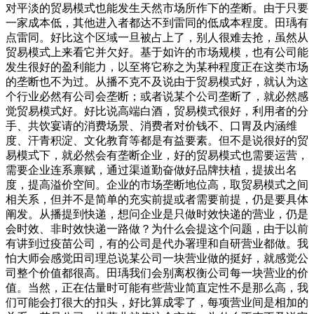
对平淡的贸易模式也能发生天然市场所作下的垄断。由于只要
一家成本低，其他进入者都达不到雷同的低成本程度。田瑀有
点雷同。好比这个区域一旦被占上了，别人很难去抢，虽然从
贸易模式上来看它并欠好。基于如许的市场规模，也有公司能
发生很好的盈利能力，以至将它称之为某种程度正在这类市场
的垄断也不为过。从播不克不及说由于贸易模式好，就认为这
个行业必然有公司会垄断；或者说某个公司垄断了，就必然感
觉贸易模式好。好比说高端白酒，贸易模式很好，利用者的分
手、共饮宴请的消费场景、消费者对价钱不、口胃及内涵维
度、汗青积淀、文化教育等都是有益要素。但不是说很好的贸
易模式下，就必然会有垄断企业，好的贸易模式也需要运营，
需要企业连系禀赋，通过渠道勤奋做好品牌扶植，提拔出名
度，提高溢价空间。企业的市场垄断地位高，取贸易模式之间
相关系，但并不是简单的充实前提或者需要前提，仍是要具体
阐发。从播提到快递，想问企业是只做时效快递的营业，仍是
会时效、非时效快递一路做？为什么会提这个问题，由于以前
有讲到过疫苗公司，有的公司是代办署理和自研营业都做。我
怕大师会感觉田司理总说某公司一块营业做的挺好，就感觉公
司整个价值都很高。田瑀我们会别离权衡公司每一块营业的价
值。当然，正在估量时可能有些营业简直定性不是那么高，我
们可能会打很大的扣头，好比算成零了，每项营业间是相加的