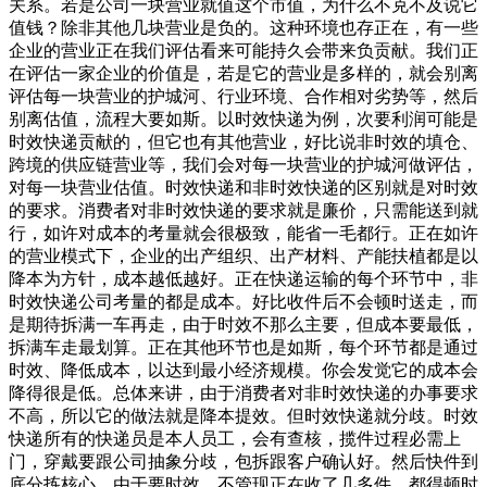
关系。若是公司一块营业就值这个市值，为什么不克不及说它
值钱？除非其他几块营业是负的。这种环境也存正在，有一些
企业的营业正在我们评估看来可能持久会带来负贡献。我们正
在评估一家企业的价值是，若是它的营业是多样的，就会别离
评估每一块营业的护城河、行业环境、合作相对劣势等，然后
别离估值，流程大要如斯。以时效快递为例，次要利润可能是
时效快递贡献的，但它也有其他营业，好比说非时效的填仓、
跨境的供应链营业等，我们会对每一块营业的护城河做评估，
对每一块营业估值。时效快递和非时效快递的区别就是对时效
的要求。消费者对非时效快递的要求就是廉价，只需能送到就
行，如许对成本的考量就会很极致，能省一毛都行。正在如许
的营业模式下，企业的出产组织、出产材料、产能扶植都是以
降本为方针，成本越低越好。正在快递运输的每个环节中，非
时效快递公司考量的都是成本。好比收件后不会顿时送走，而
是期待拆满一车再走，由于时效不那么主要，但成本要最低，
拆满车走最划算。正在其他环节也是如斯，每个环节都是通过
时效、降低成本，以达到最小经济规模。你会发觉它的成本会
降得很是低。总体来讲，由于消费者对非时效快递的办事要求
不高，所以它的做法就是降本提效。但时效快递就分歧。时效
快递所有的快递员是本人员工，会有查核，揽件过程必需上
门，穿戴要跟公司抽象分歧，包拆跟客户确认好。然后快件到
底分拣核心，由于要时效，不管现正在收了几多件，都得顿时