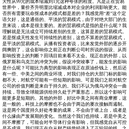
天性从99元的成本缩减到1元这种夸张的程度。凡是正在贸易
世界中，量价齐升明显比缩减成本对企业的利润影响更大。能
否所有需要玩命抠成本的模式都是差的？我感觉用“差”这个定
语欠好，这是通俗的、平淡的贸易模式，由于对绝大部门的生
意来说，成本是很主要的。差的贸易模式是指的是什么呢？我
理解就是无法成立可持续差别的生意，这算是差的贸易模式。
若是抠成天性发生可持续性的差别，这也不算差的贸易模式，
是平淡的贸易模式。从播有投资者说，比来发觉外部的逐步开
阔爽朗了，这会影响你之前正在判断公司时所说的假设、从而
影响投资上的判断？田瑀目前来看不太会。现正在的外部，以
俄罗斯和乌克兰的冲突为例，假设冲突竣事了，能发生的影响
是什么呢？可能比力典型的影响表现正在原油价钱上，然后还
有一些、中美之间的商业环境，对我们持仓的大部门标的影响
都不大，对航空可能有一些短期的影响。可是我们之前对航空
公司的价值判断是来自于持久的。我们不认为俄乌冲突会一曲
持续，导致全球能源供给持久处于严重形态，所以这个影响可
能更多是短期的。其他的外部，好比中美之间有商业摩擦，这
是一般的，科技上的摩擦也不会由于两边的屡次接触而遏制。
这是两个国度持久好处考量的成果，不会由于谁上台，或者是
什么缘由产发展期的变化。当然这个我们也持续，若是中美之
间不摩擦了，可能会对半导体行业有影响，但我感觉自从可控
是不成逆。我们现正在自从财产链曾经进入了正轮回的线，之