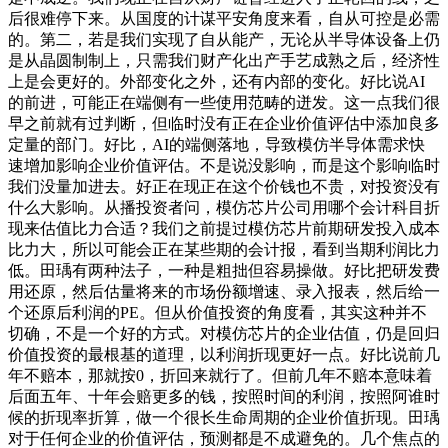
后很难停下来。从国度的计谋平安角度来看，自从可控是必需
的。第二，若是我们实现了自从能产，无论从半导体设备上仍
是从晶圆制制上，只需我们财产化出产手艺成熟之后，经济性
上是会更好的。外部变化之外，还有内部的变化。好比说AI
的前进，可能正在端侧有一些使用范畴的迸发。这一点我们很
早之前就有过判断，但临时没有正在企业价值评估中添加良多
定量的部门。好比，AI的端侧落地，导致模仿半导体需求快
速增加影响企业价值评估。不是说没影响，而是这个影响临时
我们没量加进去。好正在现正在这个价钱也不贵，对投资没有
什么大影响。从播投资者问，模仿芯片公司用哪个会计科目折
现来估值比力合适？我们之前提过模仿芯片前期研发投入成本
比力大，所以可能会正在某些期的会计报，看到当期利润比力
低。田瑀有两种法子，一种是粗拙但容易操做。好比把研发费
用还原，然后估量将来的市场份额增速、录入报表，然后给一
个还原后利润的PE。但从价值投资的角度看，其实这种并不
切确，不是一个好的方式。对模仿芯片的企业估值，仍是回归
价值投资的最根基的道理，以利润折现更好一点。好比说前几
年不赔本，那就按0，折回来就行了。但前几年不赔本意味着
后面五年、十年会赔更多的钱，按照时间的利润，按照阿谁时
候的折现率折算，做一个很长生命周期的企业价值折现。田瑀
对于任何企业的价值评估，预测都是不成避免的。几个焦点的