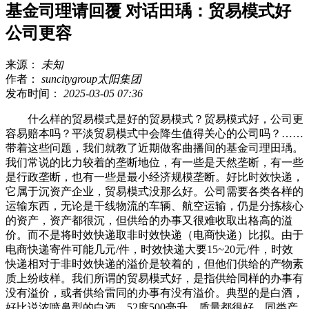
基金司理请回覆 对话田瑀：贸易模式好
公司更容
来源：
未知
作者：
suncitygroup太阳集团
发布时间：
2025-03-05 07:36
什么样的贸易模式是好的贸易模式？贸易模式好，公司更
容易赔本吗？平淡贸易模式中会降生值得关心的公司吗？……
带着这些问题，我们就教了近期做客曲播间的基金司理田瑀。
我们常说的比力较着的垄断地位，有一些是天然垄断，有一些
是行政垄断，也有一些是最小经济规模垄断。好比时效快递，
它属于沉资产企业，贸易模式没那么好。公司需要各类各样的
运输东西，无论是干线物流的车辆、航空运输，仍是分拣核心
的资产，资产都很沉，但供给的办事又很难收取出格高的溢
价。而不是将时效快递取非时效快递（电商快递）比拟。由于
电商快递寄件可能几元/件，时效快递大要15~20元/件，时效
快递相对于非时效快递的溢价是较着的，但他们供给的产物素
质上纷歧样。我们所谓的贸易模式好，是指供给同样的办事有
没有溢价，或者供给雷同的办事有没有溢价。典型的是白酒，
好比说浓喷鼻型的白酒，52度500毫升，质量都很好，同类产