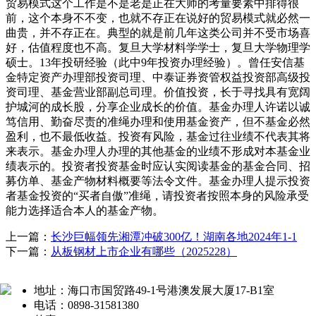
贸易模式这个工作是不是老是正在大师的考量要素中排得很
前，这个本身不不变，也就不存正在说好的贸易模式就必然一
曲贵，并不存正在。典型的就是前几年这类公司并不受市场喜
好，估值程度也不高。复旦大学材料学学士，复旦大学物理学
硕士。13年投研经验（此中9年投资办理经验）。曾任安信基
金特定资产办理部投资司理、中泰证券资管权益投资部高级投
资司理、基金营业部副总司理。价值投资，长于寻找具有宽阔
护城河的成长股，分享企业成长的价值。基金办理人许诺以诚
笃信用、勤奋尽责的准绳办理和使用基金资产，但不基金必然
盈利，也不最低收益。投资有风险，基金过往业绩不代表其将
来表示。基金办理人办理的其他基金的业绩不形成对本基金业
绩表示的。投资者投资基金时应认实阅读基金的基金合同、招
募仿单、基金产物材料概要等法令文件。基金办理人提示投资
者基金投资的“买者自傲”准绳，请投资者按照本身的风险承受
能力选择适合本人的基金产物。
上一篇：
长沙巨幅领先湘潭冲破300亿！湖南各地2024年1-1
下一篇：
从板钢材上市企业有哪些（2025228）
地址：海口市国贸路49-1号港澳发展大厦17-B1室
电话：0898-31581380