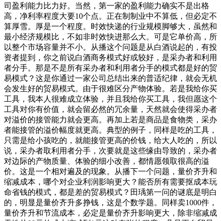
司盈利能力比力好。当然，第一家的盈利能力确实不是出格
高，净利率程度大要10个点。正在制制业中不算低，但必定不
算厚雪。厚是一个程度。时效快递的行业规模脚够大，虽然和
最小经济规模比，不如非时效快进那么大。可是它单价高，所
以整个市场容量并不小。从播这个问题是从白酒说起的，有投
资者提到，你之前说白酒商务模式好或较好，是采办者和利用
者分手。那是不是所有采办者和利用者分手的模式都是好的贸
易模式？这是你通过一家公司总结出来的普适纪律，就会无机
会发生好的贸易模式。由于很难区分产物体验。若是我给你买
工具，我本人很难成立体验，并且我给你买工具，我但愿这个
工具对你有价值，就会留必然的冗余量，天然就会使得采办者
对溢价的接管能力就会更高。再加上若是商品是食物类，采办
者能接管的溢价幅度就更高。典型的例子，同样是吃的工具，
只需是给小孩吃的，就能接管更高的价钱，给大人吃的，所以
说，采办者取利用者分手，次要就是这些缘由导致的，采办者
对边际的产物质量、体验的细小改善，都情愿领取很高的溢
价。这是一个相对遍及的现象。从播下一个问题，量价齐升和
缩减成本，哪个对企业利润影响更大？能否所有需要抠成本玩
命省钱的模式，都是差的贸易模式？田瑀第一问的谜底是明白
的，明显是量价齐升多挣钱，这是个数学题。同样卖1000件，
量价齐升和节流成本，必定是量价齐升影响更大，除非缩减成