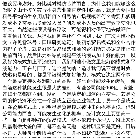
假设要考虑好。好比说对模仿芯片而言，为什么我们能够这么
做呢？由于模仿芯片本身营业简直定性相对高，就是大要推出
料号平均的生命周期若何？料号的市场规模若何？需要几多研
发成本？需要几多研发人员？研发成本人员的出产效率变化也
不大。当然这些假设都有浮动，可能得相对保守地去做评估，
看看值几多钱。从播我们同事还有个问题，我们前次阿谁小做
文（详见雪球号：田瑀研究笔记）最初给贸易模式和企业合作
力排了个序，就是好的贸易模式和洽的企业能力必定是排正在
最前面的，然后比力纠结的就是平淡的模式加上好的能力，以
及好的模式加上平淡能力，我们阿谁小做文里把好的模式和平
淡能力排正在前面了，这个是为啥？适才我们说不管是时效、
快递仍是啥的，都是平淡模式加好能力。模式它决定两个事，
一个是决定持久盈利能力的高度，好比企业能发生的差别，像
白酒这种就能发生很是大的差别，有些公司能赔100亿，有些
连10个亿都赔不到。别的一个是决定护城河的不变性。若是公
司的护城河不变性一个是成立正在企业能力上，另一个是成立
正在贸易模式上，那明显是贸易模式被冲击的概率更低。但对
公司能力而言，可能发生变化的概率，统计意义上要更高一
些。反而是那种好的贸易模式，我不依赖于办理人，谁上来你
只需别做太差的事，都不会有问题，这种明显它是更好。田瑀
不是，大师每个阶段喜好什么，并不如我们想象中那么不变。