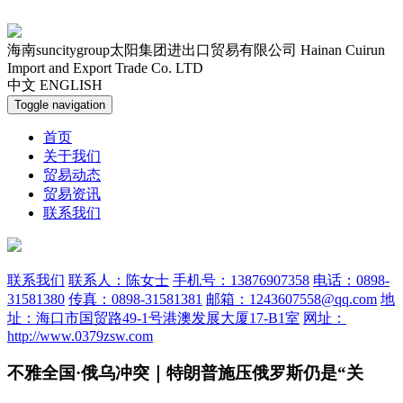
海南suncitygroup太阳集团进出口贸易有限公司
Hainan Cuirun
Import and Export Trade Co. LTD
中文
ENGLISH
Toggle navigation
首页
关于我们
贸易动态
贸易资讯
联系我们
联系我们
联系人：陈女士
手机号：13876907358
电话：0898-
31581380
传真：0898-31581381
邮箱：1243607558@qq.com
地
址：海口市国贸路49-1号港澳发展大厦17-B1室
网址：
http://www.0379zsw.com
不雅全国·俄乌冲突｜特朗普施压俄罗斯仍是“关