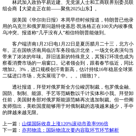
林武加入政协平易近建、无党派人士和工商联界别委员联
组会商【大梁走正在前——聚焦2025山东】。
据美国《华尔街日报》本周早些时候报道，特朗普已他录
用的乌克兰和俄罗斯问题特使基思·凯洛格正在100天内竣事俄
乌冲突。报道称“几乎没有人”相信特朗普能做到。
客户端济南1月23日电1月22日是夏历腊月二十三，北方小
年。正在国铁济南局临沂车务段临沂北坐，一场文化表演勾当
带来了浓浓的年味。辞旧送新的特殊意义，其预订环境也成为
察看消费市场的一扇窗口。记者领会到，跟着春节临近，同比
增加2。3%，进口规模创汗青新高，估计持续16年稳居全球第
二猛进口市场，充实展现了中。。。[细致]？。
透社报道，拜登对俄罗斯全方位峻厉制裁，包罗俄金融、
国防、制制、能源、手艺等范畴数以千计实体和小我。拜登卸
任前，美国财务部对俄罗斯能源范畴再次逃加制裁。但一些阐
发师指出，美欧国度能够用于对俄制裁的选项越来越少，手中
的牌越来越无限。
上一篇：
山煤国际收盘上涨120%滚动市盈率996倍
下一篇：
亦邦物流：国际物流次要内容取环节环节解析