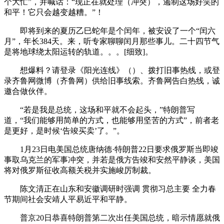
个大忙”，并喊话：“现正在就处理（冲突），遏制这场好笑的
和平！它只会越变越糟。”！
即将到来的夏历乙巳蛇年是个闰年，被安设了一个“闰六
月”，年长384天。来，听专家聊聊闰月那些事儿。二十四节气
是将地球绕太阳运转的轨道。。。[细致]。
想爆料？请登录《阳光连线》（）、拨打旧事热线，或登
录齐鲁网微博（齐鲁网）供给旧事线索。齐鲁网告白热线，诚
邀合做伙伴。
“若是我是总统，这场和平就不会起头，”特朗普写
道，“我们能够用简单的方式，也能够用坚苦的方式”，前者老
是更好，是时候‘告竣买卖’了。”。
1月23日电美国总统唐纳德·特朗普22日要求俄罗斯当即竣
事取乌克兰的军事冲突，并若是俄方告竣和安然平静谈，美国
将对俄罗斯征收高额关税并实施峻厉制裁。
陈文清正在山东和安徽调研时强调 贯彻习总主要 全力春
节期间社会安靖人平易近平和平静。
普京20日恭喜特朗普第二次出任美国总统，暗示情愿就俄