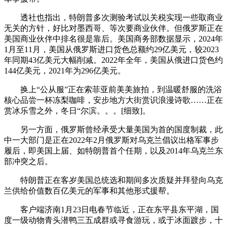
透社也指出，特朗普多次测验考试以关税实现一些取商业
无关的方针，好比对墨西哥、等次要商业伙伴。但俄罗斯正在
美国商业伙伴中排名很是靠后。美国商务部数据显示，2024年
1月至11月，美国从俄罗斯进口货色总额约29亿美元，较2023
年同期43亿美元大幅削减。2022年全年，美国从俄进口货色约
144亿美元，2021年为296亿美元。
换上“公从服”正在索菲亚前美美旅拍，到温暖舒服的洗浴
核心品尝一杯冻梨咖啡，安步地方大街赏识浪漫诗歌……正在
赏冰乐雪之外，冬日“尔滨。。。[细致]。
另一方面，俄罗斯曾经承受大量美国为首的国度制裁，此
中一大部门是正在2022年2月俄罗斯对乌克兰倡议出格军事步
履后，即美国上届、如特朗普首个任期，以及2014年乌克兰东
部冲突之后。
特朗普正在客岁美国总统选和期间多次质疑并拜登向乌克
兰供给价值数百亿美元的军事和其他形式援帮。
客户端济南1月23日电春节临近，正在东平县东平湖，国
度一级动物青头潜鸭三五成群或寻食游玩，或于冰面踱步，十