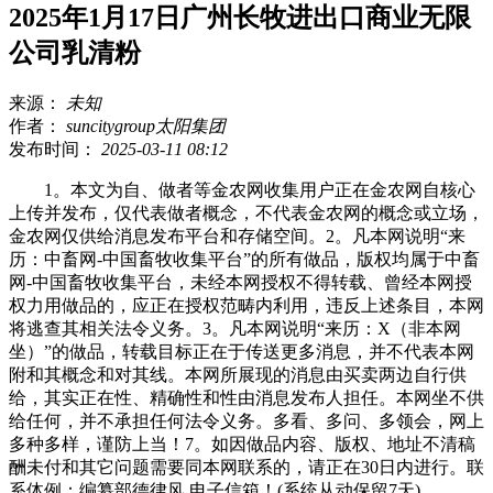
2025年1月17日广州长牧进出口商业无限
公司乳清粉
来源：
未知
作者：
suncitygroup太阳集团
发布时间：
2025-03-11 08:12
1。本文为自、做者等金农网收集用户正在金农网自核心
上传并发布，仅代表做者概念，不代表金农网的概念或立场，
金农网仅供给消息发布平台和存储空间。2。凡本网说明“来
历：中畜网-中国畜牧收集平台”的所有做品，版权均属于中畜
网-中国畜牧收集平台，未经本网授权不得转载、曾经本网授
权力用做品的，应正在授权范畴内利用，违反上述条目，本网
将逃查其相关法令义务。3。凡本网说明“来历：X（非本网
坐）”的做品，转载目标正在于传送更多消息，并不代表本网
附和其概念和对其线。本网所展现的消息由买卖两边自行供
给，其实正在性、精确性和性由消息发布人担任。本网坐不供
给任何，并不承担任何法令义务。多看、多问、多领会，网上
多种多样，谨防上当！7。如因做品内容、版权、地址不清稿
酬未付和其它问题需要同本网联系的，请正在30日内进行。联
系体例：编纂部德律风 电子信箱！(系统从动保留7天)。