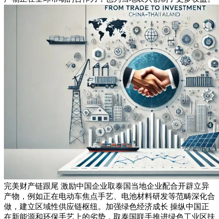
完美财产链跟尾 激励中国企业取泰国当地企业配合开辟立异
产物，例如正在电动车焦点手艺、电池材料研发等范畴深化合
做，建立区域性供应链枢纽。加强绿色经济成长 操纵中国正
在新能源和环保手艺上的劣势，取泰国联手推进绿色工业区扶