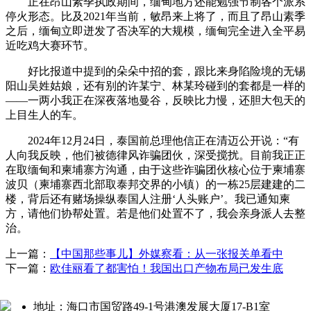
正在昂山素季执政期间，缅甸地方还能勉强节制各个派系
停火形态。比及2021年当前，敏昂来上将了，而且了昂山素季
之后，缅甸立即迸发了否决军的大规模，缅甸完全进入全平易
近吃鸡大赛环节。
好比报道中提到的朵朵中招的套，跟比来身陷险境的无锡
阳山吴姓姑娘，还有别的许某宁、林某玲碰到的套都是一样的
——一两小我正在深夜落地曼谷，反映比力慢，还胆大包天的
上目生人的车。
2024年12月24日，泰国前总理他信正在清迈公开说：“有
人向我反映，他们被德律风诈骗团伙，深受搅扰。目前我正正
在取缅甸和柬埔寨方沟通，由于这些诈骗团伙核心位于柬埔寨
波贝（柬埔寨西北部取泰邦交界的小镇）的一栋25层建建的二
楼，背后还有赌场操纵泰国人注册‘人头账户’。我已通知柬
方，请他们协帮处置。若是他们处置不了，我会亲身派人去整
治。
上一篇：
【中国那些事儿】外媒察看：从一张报关单看中
下一篇：
欧佳丽看了都害怕！我国出口产物布局已发生底
地址：海口市国贸路49-1号港澳发展大厦17-B1室