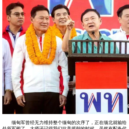
缅甸军曾经无力维持整个缅甸的次序了，正在缅北就输给
处所军阀了。大师还记得我们抗美援朝的时候，虽然有配备代