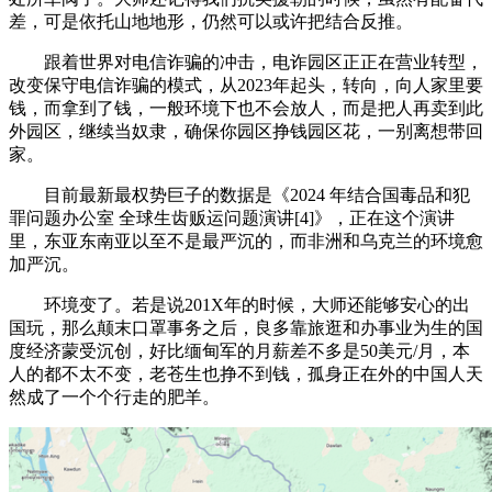
差，可是依托山地地形，仍然可以或许把结合反推。
跟着世界对电信诈骗的冲击，电诈园区正正在营业转型，
改变保守电信诈骗的模式，从2023年起头，转向，向人家里要
钱，而拿到了钱，一般环境下也不会放人，而是把人再卖到此
外园区，继续当奴隶，确保你园区挣钱园区花，一别离想带回
家。
目前最新最权势巨子的数据是《2024 年结合国毒品和犯
罪问题办公室 全球生齿贩运问题演讲[4]》，正在这个演讲
里，东亚东南亚以至不是最严沉的，而非洲和乌克兰的环境愈
加严沉。
环境变了。若是说201X年的时候，大师还能够安心的出
国玩，那么颠末口罩事务之后，良多靠旅逛和办事业为生的国
度经济蒙受沉创，好比缅甸军的月薪差不多是50美元/月，本
人的都不太不变，老苍生也挣不到钱，孤身正在外的中国人天
然成了一个个行走的肥羊。