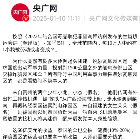
按照《2022年结合国毒品取犯罪查询拜访科发布的生齿贩
运演讲（翻译版） - 知乎[5]》，全球范畴内，每10万人中约有
1小我被劳动或者变成？。
为什么竟然有良多大伶俐起头团建，说妙瓦底园区是，要
求国度出动军事力量，投射到1500公里之外的缅甸东部山区，
灭掉诈骗园区和伞？所有呼吁中国利用军事力量摧毁妙瓦底园
区的，都是看热闹不嫌事大的。
来自贵州的两个少年小龙、小杰（假名），他们传闻有外
出打工挣钱机遇，被“蛇头”从广西沿海带上船，走水偷渡到越
南，再辗转经泰国被卖到电诈园区；来自福建的女生朵朵（假
名），则被闺蜜以到泰国旅逛为由，独自乘飞机落地曼谷，闺
蜜放置的接机人将其迷倒，醒来后发觉本人身处险境。
这60亿美元的收益，泰国的伞也会抽一笔费(10%-20%)，
诈骗园区的运营者也要拿一笔收益，大师都需要分钱的。