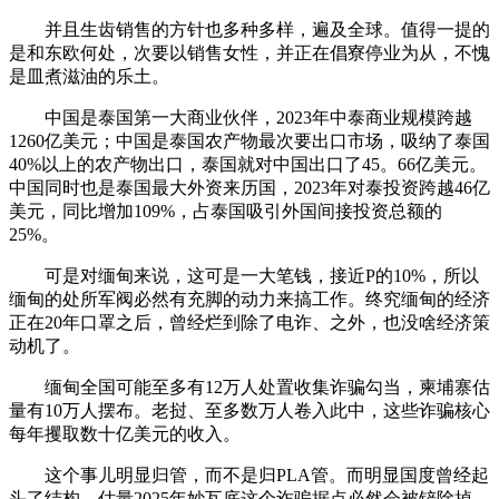
并且生齿销售的方针也多种多样，遍及全球。值得一提的
是和东欧何处，次要以销售女性，并正在倡寮停业为从，不愧
是皿煮滋油的乐土。
中国是泰国第一大商业伙伴，2023年中泰商业规模跨越
1260亿美元；中国是泰国农产物最次要出口市场，吸纳了泰国
40%以上的农产物出口，泰国就对中国出口了45。66亿美元。
中国同时也是泰国最大外资来历国，2023年对泰投资跨越46亿
美元，同比增加109%，占泰国吸引外国间接投资总额的
25%。
可是对缅甸来说，这可是一大笔钱，接近P的10%，所以
缅甸的处所军阀必然有充脚的动力来搞工作。终究缅甸的经济
正在20年口罩之后，曾经烂到除了电诈、之外，也没啥经济策
动机了。
缅甸全国可能至多有12万人处置收集诈骗勾当，柬埔寨估
量有10万人摆布。老挝、至多数万人卷入此中，这些诈骗核心
每年攫取数十亿美元的收入。
这个事儿明显归管，而不是归PLA管。而明显国度曾经起
头了结构，估量2025年妙瓦底这个诈骗据点必然会被铲除掉。