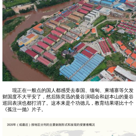
现正在一般点的国人都感受去泰国、缅甸、柬埔寨等欠发
财国度不大平安了，然后陈奕迅的曼谷演唱会和赵本山的曼谷
巡回表演也都打消了。这本来是个功德儿，教育结果堪比十个
《孤注一抛》片子。