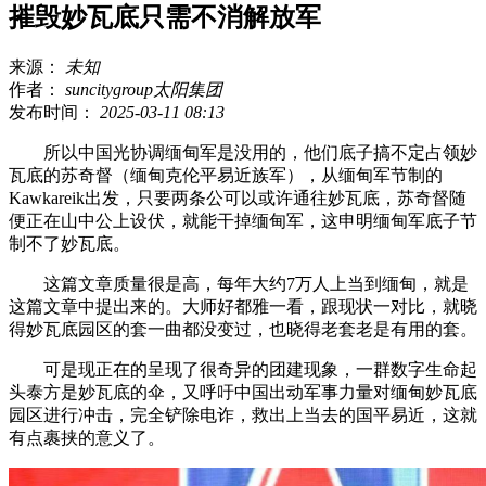
摧毁妙瓦底只需不消解放军
来源：
未知
作者：
suncitygroup太阳集团
发布时间：
2025-03-11 08:13
所以中国光协调缅甸军是没用的，他们底子搞不定占领妙
瓦底的苏奇督（缅甸克伦平易近族军），从缅甸军节制的
Kawkareik出发，只要两条公可以或许通往妙瓦底，苏奇督随
便正在山中公上设伏，就能干掉缅甸军，这申明缅甸军底子节
制不了妙瓦底。
这篇文章质量很是高，每年大约7万人上当到缅甸，就是
这篇文章中提出来的。大师好都雅一看，跟现状一对比，就晓
得妙瓦底园区的套一曲都没变过，也晓得老套老是有用的套。
可是现正在的呈现了很奇异的团建现象，一群数字生命起
头泰方是妙瓦底的伞，又呼吁中国出动军事力量对缅甸妙瓦底
园区进行冲击，完全铲除电诈，救出上当去的国平易近，这就
有点裹挟的意义了。