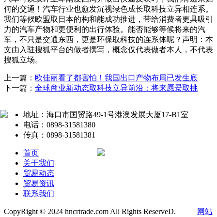
何的交通！汽车行业也愈发沉视绿色成长取科技立异相连系。
我们等候欧盟取日本的构和能成功推进，带给消费者更具吸引
力的汽车产物和更便利的出行体验。能否能够等候将来的汽
车，不只是交通东西，更是环保取科技的连系体呢？声明：本
文由入驻搜狐平台的做者撰写，概念仅代表做者本人，不代表
搜狐立场。
上一篇：
欧佳丽看了都害怕！我国出口产物布局已发生底
下一篇：
全球商业新动态取科技立异前沿：将来愿景取挑
地址：海口市国贸路49-1号港澳发展大厦17-B1室
电话：0898-31581380
传真：0898-31581381
首页
关于我们
贸易动态
贸易资讯
联系我们
CopyRight © 2024 hncrtrade.com All Rights ReserveD.
网站