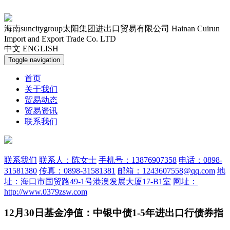
海南suncitygroup太阳集团进出口贸易有限公司
Hainan Cuirun
Import and Export Trade Co. LTD
中文
ENGLISH
Toggle navigation
首页
关于我们
贸易动态
贸易资讯
联系我们
联系我们
联系人：陈女士
手机号：13876907358
电话：0898-
31581380
传真：0898-31581381
邮箱：1243607558@qq.com
地
址：海口市国贸路49-1号港澳发展大厦17-B1室
网址：
http://www.0379zsw.com
12月30日基金净值：中银中债1-5年进出口行债券指