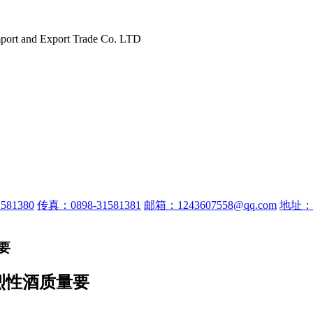
port and Export Trade Co. LTD
581380
传真：0898-31581381
邮箱：1243607558@qq.com
地址：
量要
《烈性酒质量要