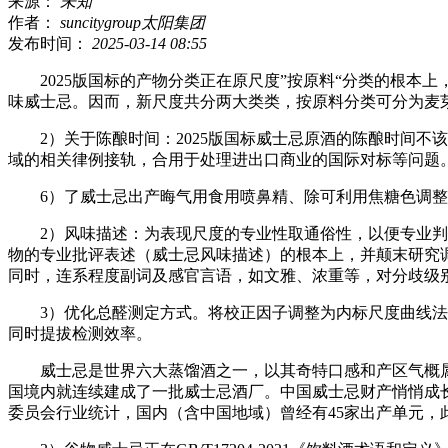
来源：
未知
作者：
suncitygroup太阳集团
发布时间：
2025-03-14 08:55
2025版国标的产物分类正在原尺度”按原料“分类的根本上，
味威士忌。因而，新尺度共分两大类类，按原料分类可分为麦
2）关于陈酿时间：2025版国标威士忌原酒的陈酿时间不该
域的相关律例接轨，合用于处理进出口商业的国际对标等问题
6）了威士忌出产晦气用食用喷鼻精、除可利用焦糖色调整
2）风味描述：为表现尺度的专业性取通俗性，以便专业判定
物的专业批评表述（威士忌风味描述）的根本上，并颠末研究
同时，连系程度副词及感官言语，如文雅、浓重等，对分歧级
3）优化总醛测定方式。将校正因子调整为内标尺度曲线法。
同时提拔检测效率。
威士忌是世界六大蒸馏酒之一，以其奇特口感和产区气概属性
国境内就连续建成了一批威士忌酒厂。中国威士忌财产悄悄成长
委员会行业统计，国内（含中国地域）曾经有45家出产单元，此