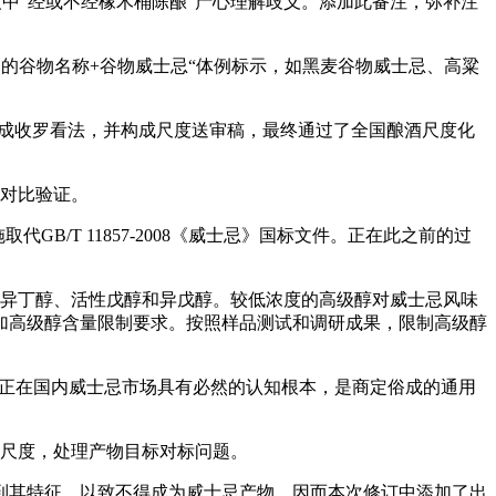
定义中“经或不经橡木桶陈酿”产心理解歧义。添加此备注，弥补注
的谷物名称+谷物威士忌“体例标示，如黑麦谷物威士忌、高粱
）完成收罗看法，并构成尺度送审稿，最终通过了全国酿酒尺度化
试对比验证。
取代GB/T 11857-2008《威士忌》国标文件。正在此之前的过
、异丁醇、活性戊醇和异戊醇。较低浓度的高级醇对威士忌风味
加高级醇含量限制要求。按照样品测试和调研成果，限制高级醇
士忌”正在国内威士忌市场具有必然的认知根本，是商定俗成的通用
体尺度，处理产物目标对标问题。
其特征，以致不得成为威士忌产物。因而本次修订中添加了出