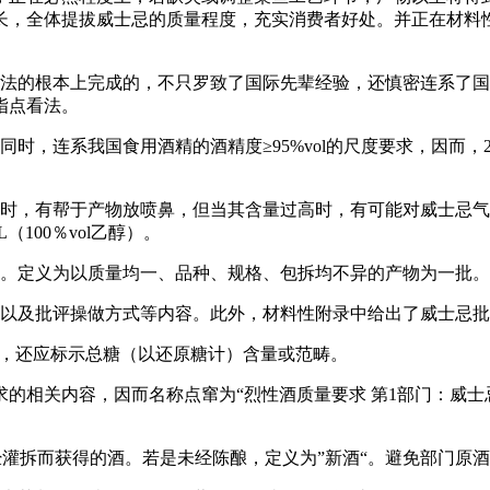
长，全体提拔威士忌的质量程度，充实消费者好处。并正在材料
看法的根本上完成的，不只罗致了国际先辈经验，还慎密连系了
指点看法。
，连系我国食用酒精的酒精度≥95%vol的尺度要求，因而，2
，有帮于产物放喷鼻，但当其含量过高时，有可能对威士忌气概
100％vol乙醇）。
。定义为以质量均一、品种、规格、包拆均不异的产物为一批。
以及批评操做方式等内容。此外，材料性附录中给出了威士忌批
L，还应标示总糖（以还原糖计）含量或范畴。
称点窜为“烈性酒质量要求 第1部门：威士忌”，并同步点窜英文名称“Qual
灌拆而获得的酒。若是未经陈酿，定义为”新酒“。避免部门原