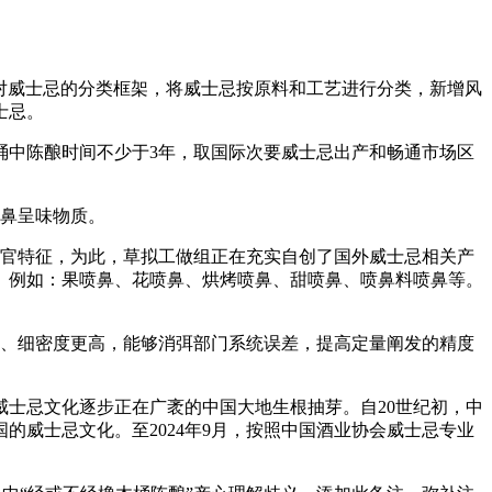
度中对威士忌的分类框架，将威士忌按原料和工艺进行分类，新增风
士忌。
木桶中陈酿时间不少于3年，取国际次要威士忌出产和畅通市场区
鼻呈味物质。
官特征，为此，草拟工做组正在充实自创了国外威士忌相关产
。例如：果喷鼻、花喷鼻、烘烤喷鼻、甜喷鼻、喷鼻料喷鼻等。
、细密度更高，能够消弭部门系统误差，提高定量阐发的精度
士忌文化逐步正在广袤的中国大地生根抽芽。自20世纪初，中
威士忌文化。至2024年9月，按照中国酒业协会威士忌专业
。