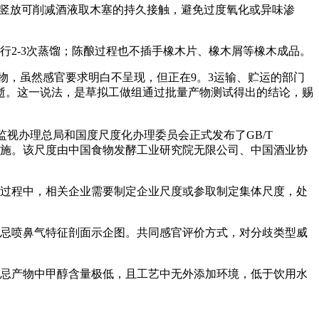
竖放可削减酒液取木塞的持久接触，避免过度氧化或异味渗
2-3次蒸馏；陈酿过程也不插手橡木片、橡木屑等橡木成品。
物，虽然感官要求明白不呈现，但正在9。3运输、贮运的部门
逝。这一说法，是草拟工做组通过批量产物测试得出的结论，赐
场监视办理总局和国度尺度化办理委员会正式发布了GB/T
日正式实施。该尺度由中国食物发酵工业研究院无限公司、中国酒业协
施过程中，相关企业需要制定企业尺度或参取制定集体尺度，处
忌喷鼻气特征剖面示企图。共同感官评价方式，对分歧类型威
忌产物中甲醇含量极低，且工艺中无外添加环境，低于饮用水